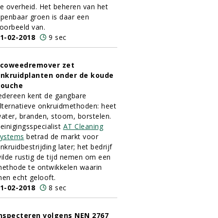
e overheid. Het beheren van het
penbaar groen is daar een
oorbeeld van.
1-02-2018
9 sec
coweedremover zet
nkruidplanten onder de koude
douche
edereen kent de gangbare
lternatieve onkruidmethoden: heet
ater, branden, stoom, borstelen.
einigingsspecialist
AT Cleaning
ystems
betrad de markt voor
nkruidbestrijding later; het bedrijf
ilde rustig de tijd nemen om een
ethode te ontwikkelen waarin
en echt gelooft.
1-02-2018
8 sec
nspecteren volgens NEN 2767