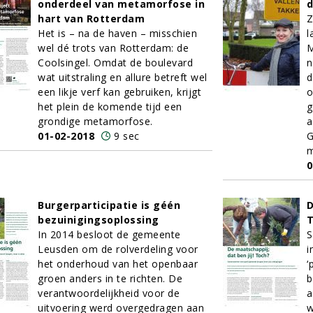
onderdeel van metamorfose in
d
hart van Rotterdam
Z
Het is – na de haven – misschien
l
wel dé trots van Rotterdam: de
M
Coolsingel. Omdat de boulevard
n
wat uitstraling en allure betreft wel
d
een likje verf kan gebruiken, krijgt
o
het plein de komende tijd een
g
grondige metamorfose.
a
01-02-2018
9 sec
G
m
0
Burgerparticipatie is géén
D
bezuinigingsoplossing
In 2014 besloot de gemeente
S
Leusden om de rolverdeling voor
i
het onderhoud van het openbaar
‘
groen anders in te richten. De
b
verantwoordelijkheid voor de
a
uitvoering werd overgedragen aan
w