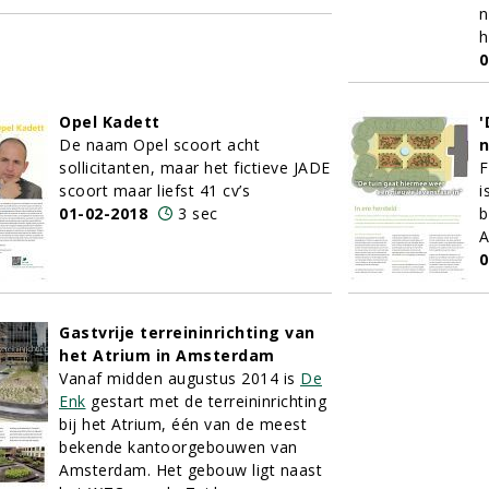
n
h
0
Opel Kadett
'
De naam Opel scoort acht
n
sollicitanten, maar het fictieve JADE
F
scoort maar liefst 41 cv’s
i
01-02-2018
3 sec
b
A
0
Gastvrije terreininrichting van
het Atrium in Amsterdam
Vanaf midden augustus 2014 is
De
Enk
gestart met de terreininrichting
bij het Atrium, één van de meest
bekende kantoorgebouwen van
Amsterdam. Het gebouw ligt naast