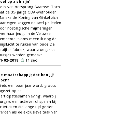
oel op zich zijn'
e is van oorsprong Baarnse. Toch
aat de 35-jarige CDA-wethouder
ariska de Koning-van Ginkel zich
aar eigen zeggen nauwelijks leiden
oor nostalgische mijmeringen
ver haar jeugd in de Veluwse
emeente. ‘Soms meen ik nog de
nijslucht te ruiken van oude De
ruijter-fabriek, waar vroeger de
uisjes werden gemaakt.
1-02-2018
11 sec
e maatschappij; dat ben jij!
Toch?
inds een paar jaar wordt groots
ngezet op de
participatiesamenleving’, waarbij
urgers een actieve rol spelen bij
ctiviteiten die lange tijd gezien
erden als de exclusieve taak van