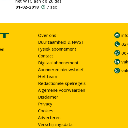
het WTC aan de Zuidas.
01-02-2018
7 sec
Over ons
inf
Duurzaamheid & NWST
02
Fysiek abonnement
en
06
Contact
vak
Digitaal abonnement
Abonneren nieuwsbrief
vak
Het team
Redactionele spelregels
Algemene voorwaarden
Disclaimer
Privacy
Cookies
Adverteren
Verschijningsdata