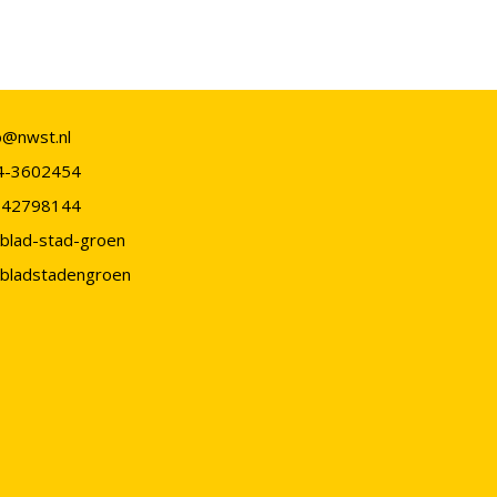
o@nwst.nl
4-3602454
-42798144
blad-stad-groen
bladstadengroen