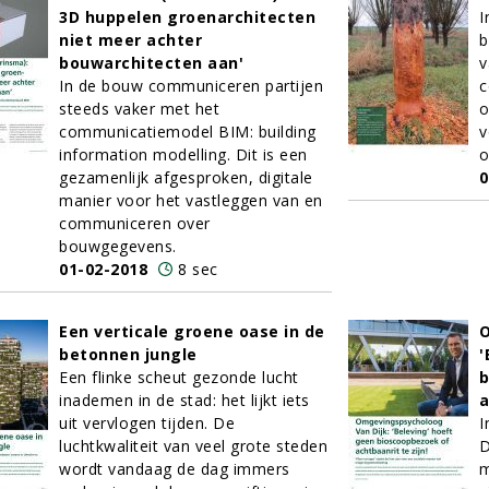
3D huppelen groenarchitecten
I
niet meer achter
b
bouwarchitecten aan'
v
In de bouw communiceren partijen
c
steeds vaker met het
o
communicatiemodel BIM: building
v
information modelling. Dit is een
o
gezamenlijk afgesproken, digitale
0
manier voor het vastleggen van en
communiceren over
bouwgegevens.
01-02-2018
8 sec
Een verticale groene oase in de
O
betonnen jungle
'
Een flinke scheut gezonde lucht
b
inademen in de stad: het lijkt iets
a
uit vervlogen tijden. De
I
luchtkwaliteit van veel grote steden
D
wordt vandaag de dag immers
m