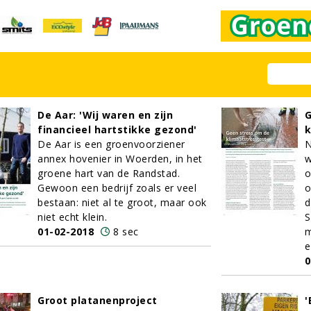
De Aar: 'Wij waren en zijn
G
financieel hartstikke gezond'
k
De Aar is een groenvoorziener
N
annex hovenier in Woerden, in het
w
groene hart van de Randstad.
o
Gewoon een bedrijf zoals er veel
o
bestaan: niet al te groot, maar ook
d
niet echt klein.
S
01-02-2018
8 sec
m
e
0
Groot platanenproject
'