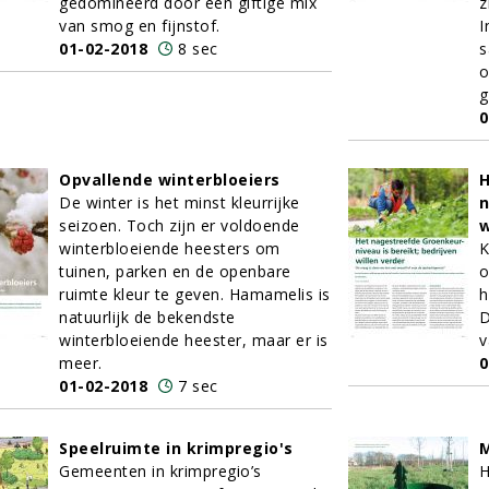
gedomineerd door een giftige mix
z
van smog en fijnstof.
I
01-02-2018
8 sec
s
o
g
0
Opvallende winterbloeiers
H
De winter is het minst kleurrijke
n
seizoen. Toch zijn er voldoende
w
winterbloeiende heesters om
K
tuinen, parken en de openbare
o
ruimte kleur te geven. Hamamelis is
h
natuurlijk de bekendste
D
winterbloeiende heester, maar er is
v
meer.
0
01-02-2018
7 sec
Speelruimte in krimpregio's
M
Gemeenten in krimpregio’s
H