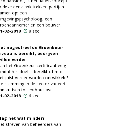
ich aansloot, is het ‘Kluer-concept’.
n deze denktank trekken partijen
amen op: een
mgevingspsycholoog, een
roenaannemer en een bouwer.
1-02-2018
8 sec
et nagestreefde Groenkeur-
iveau is bereikt; bedrijven
illen verder
an het Groenkeur-certificaat weg
mdat het doel is bereikt of moet
et juist verder worden ontwikkeld?
e stemming in de sector varieert
an kritisch tot enthousiast.
1-02-2018
6 sec
ag het wat minder?
et streven van beheerders van