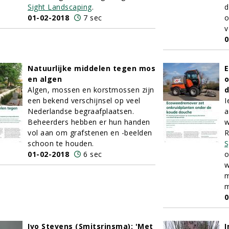
Sight Landscaping
.
d
01-02-2018
7 sec
o
v
0
Natuurlijke middelen tegen mos
E
en algen
o
Algen, mossen en korstmossen zijn
een bekend verschijnsel op veel
I
Nederlandse begraafplaatsen.
a
Beheerders hebben er hun handen
w
vol aan om grafstenen en -beelden
R
schoon te houden.
S
01-02-2018
6 sec
o
w
m
m
0
Ivo Stevens (Smitsrinsma): 'Met
I