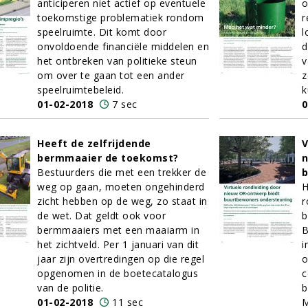
anticiperen niet actief op eventuele
o
toekomstige problematiek rondom
r
speelruimte. Dit komt door
l
onvoldoende financiële middelen en
d
het ontbreken van politieke steun
v
om over te gaan tot een ander
z
speelruimtebeleid.
k
01-02-2018
7 sec
0
Heeft de zelfrijdende
V
bermmaaier de toekomst?
n
Bestuurders die met een trekker de
b
weg op gaan, moeten ongehinderd
H
zicht hebben op de weg, zo staat in
r
de wet. Dat geldt ook voor
b
bermmaaiers met een maaiarm in
B
het zichtveld. Per 1 januari van dit
i
jaar zijn overtredingen op die regel
o
opgenomen in de boetecatalogus
c
van de politie.
b
01-02-2018
11 sec
M