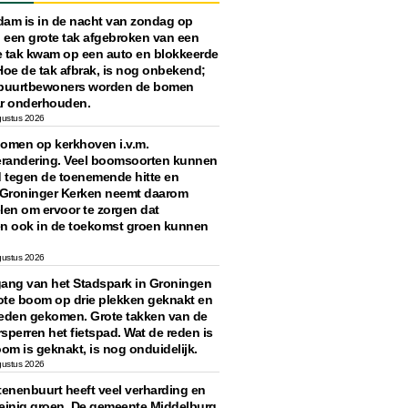
rdam is in de nacht van zondag op
een grote tak afgebroken van een
 tak kwam op een auto en blokkeerde
Hoe de tak afbrak, is nog onbekend;
buurtbewoners worden de bomen
aar onderhouden.
gustus 2026
omen op kerkhoven i.v.m.
erandering. Veel boomsoorten kunnen
d tegen de toenemende hitte en
 Groninger Kerken neemt daarom
len om ervoor te zorgen dat
n ook in de toekomst groen kunnen
gustus 2026
ngang van het Stadspark in Groningen
rote boom op drie plekken geknakt en
eden gekomen. Grote takken van de
perren het fietspad. Wat de reden is
om is geknakt, is nog onduidelijk.
gustus 2026
tenenbuurt heeft veel verharding en
 weinig groen. De gemeente Middelburg