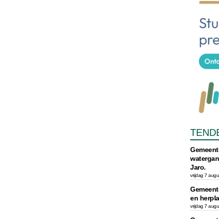
TEND
Gemeente
watergan
Jaro.
vrijdag 7 aug
Gemeente
en herpl
vrijdag 7 aug