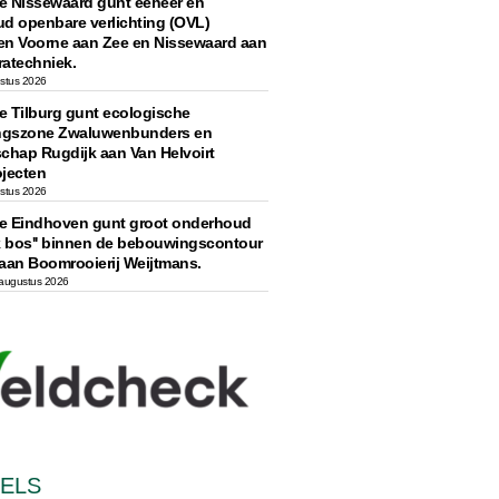
 Nissewaard gunt eeheer en
d openbare verlichting (OVL)
n Voorne aan Zee en Nissewaard aan
ratechniek.
ustus 2026
 Tilburg gunt ecologische
ngszone Zwaluwenbunders en
chap Rugdijk aan Van Helvoirt
jecten
ustus 2026
 Eindhoven gunt groot onderhoud
jk bos'' binnen de bebouwingscontour
aan Boomrooierij Weijtmans.
augustus 2026
SELS