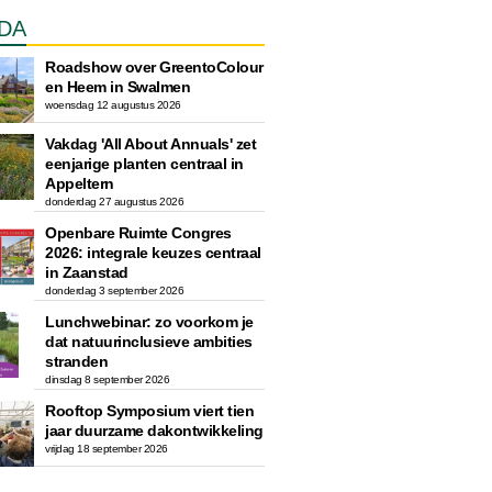
DA
Roadshow over GreentoColour
en Heem in Swalmen
woensdag 12 augustus 2026
Vakdag 'All About Annuals' zet
eenjarige planten centraal in
Appeltern
donderdag 27 augustus 2026
Openbare Ruimte Congres
2026: integrale keuzes centraal
in Zaanstad
donderdag 3 september 2026
Lunchwebinar: zo voorkom je
dat natuurinclusieve ambities
stranden
dinsdag 8 september 2026
Rooftop Symposium viert tien
jaar duurzame dakontwikkeling
vrijdag 18 september 2026