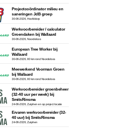
Projectcoördinator milieu en
saneringen JdB groep
30-06-2026, Hoofddorp
Werkvoorbereider / calculator
Groendaken bij Wallaard
30-06-2026, Noordeloos
European Tree Worker bij
Wallaard
30-06-2026, 80 km rond Noordeloos
Meewerkend Voorman Groen
bij Wallaard
30-06-2026, 80 km rond Noordeloos
Werkvoorbereider groenbeheer
(32-40 uur per week) bij
SmitsRinsma
24-06-2026, Zutphen en op project locatie
Ervaren werkvoorbereider (32-
40 uur) bij SmitsRinsma
24-06-2026, Zutphen