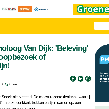
loog Van Dijk: 'Beleving'
coopbezoek of
ijn!
18
8 sec
 Snoek niet vreemd. De meest recente denktank waarbij
ept’. In deze denktank trekken partijen samen op: een
nnemer en een bouwer.