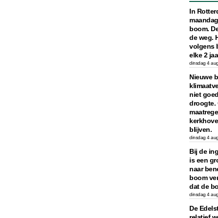
In Rotte
maandag 
boom. De
de weg. 
volgens 
elke 2 j
dinsdag 4 au
Nieuwe b
klimaatv
niet goe
droogte.
maatrege
kerkhove
blijven.
dinsdag 4 au
Bij de i
is een g
naar ben
boom vers
dat de bo
dinsdag 4 au
De Edels
relatief