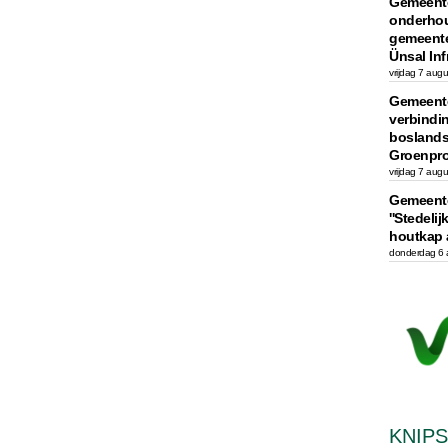
Gemeente
onderhou
gemeente
Ünsal Inf
vrijdag 7 aug
Gemeente
verbindi
boslands
Groenpro
vrijdag 7 aug
Gemeente
''Stedeli
houtkap 
donderdag 6 
KNIP