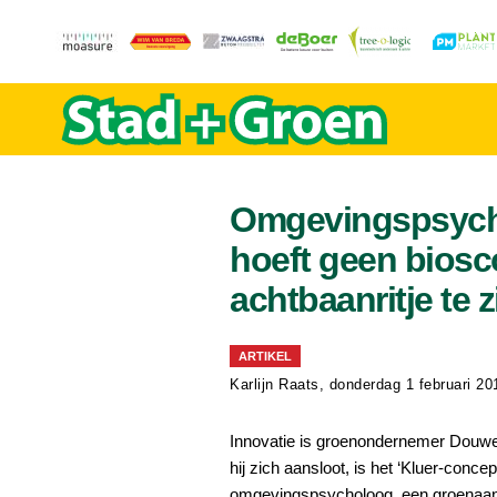
Omgevingspsycho
hoeft geen bios
achtbaanritje te z
ARTIKEL
Karlijn Raats
, donderdag 1 februari 20
Innovatie is groenondernemer Douwe
hij zich aansloot, is het ‘Kluer-conc
omgevingspsycholoog, een groenaa