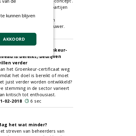
s van de
ich aansloot, is het ‘Kluer-concept’.
n deze denktank trekken partijen
amen op: een
te kunnen blijven
mgevingspsycholoog, een
roenaannemer en een bouwer.
1-02-2018
8 sec
AKKOORD
et nagestreefde Groenkeur-
iveau is bereikt; bedrijven
illen verder
an het Groenkeur-certificaat weg
mdat het doel is bereikt of moet
et juist verder worden ontwikkeld?
e stemming in de sector varieert
an kritisch tot enthousiast.
1-02-2018
6 sec
ag het wat minder?
et streven van beheerders van