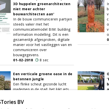
3D huppelen groenarchitecten
I
niet meer achter
b
bouwarchitecten aan'
v
In de bouw communiceren partijen
c
steeds vaker met het
o
communicatiemodel BIM: building
v
information modelling. Dit is een
o
gezamenlijk afgesproken, digitale
0
manier voor het vastleggen van en
communiceren over
bouwgegevens.
01-02-2018
8 sec
Een verticale groene oase in de
O
betonnen jungle
'
Een flinke scheut gezonde lucht
b
inademen in de stad: het lijkt iets
a
uit vervlogen tijden. De
I
luchtkwaliteit van veel grote steden
D
Tories BV
wordt vandaag de dag immers
m