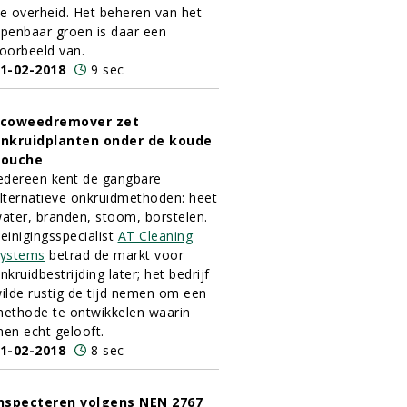
e overheid. Het beheren van het
penbaar groen is daar een
oorbeeld van.
1-02-2018
9 sec
coweedremover zet
nkruidplanten onder de koude
douche
edereen kent de gangbare
lternatieve onkruidmethoden: heet
ater, branden, stoom, borstelen.
einigingsspecialist
AT Cleaning
ystems
betrad de markt voor
nkruidbestrijding later; het bedrijf
ilde rustig de tijd nemen om een
ethode te ontwikkelen waarin
en echt gelooft.
1-02-2018
8 sec
nspecteren volgens NEN 2767