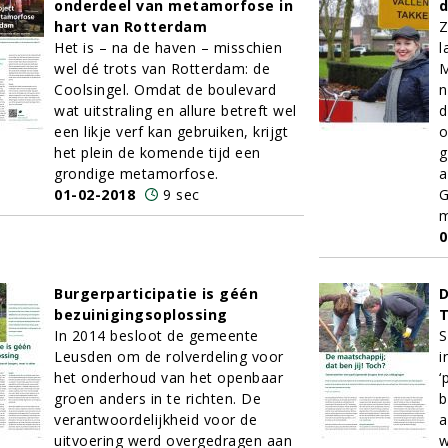
onderdeel van metamorfose in
d
hart van Rotterdam
Z
Het is – na de haven – misschien
l
wel dé trots van Rotterdam: de
M
Coolsingel. Omdat de boulevard
n
wat uitstraling en allure betreft wel
d
een likje verf kan gebruiken, krijgt
o
het plein de komende tijd een
g
grondige metamorfose.
a
01-02-2018
9 sec
G
m
0
Burgerparticipatie is géén
D
bezuinigingsoplossing
In 2014 besloot de gemeente
S
Leusden om de rolverdeling voor
i
het onderhoud van het openbaar
‘
groen anders in te richten. De
b
verantwoordelijkheid voor de
a
uitvoering werd overgedragen aan
w