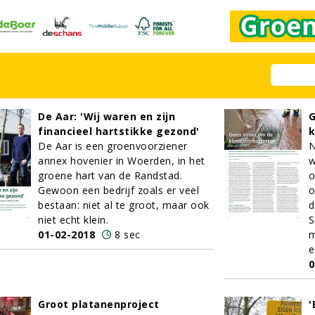
De Aar: 'Wij waren en zijn
G
financieel hartstikke gezond'
k
De Aar is een groenvoorziener
N
annex hovenier in Woerden, in het
w
groene hart van de Randstad.
o
Gewoon een bedrijf zoals er veel
o
bestaan: niet al te groot, maar ook
d
niet echt klein.
S
01-02-2018
8 sec
m
e
0
Groot platanenproject
'