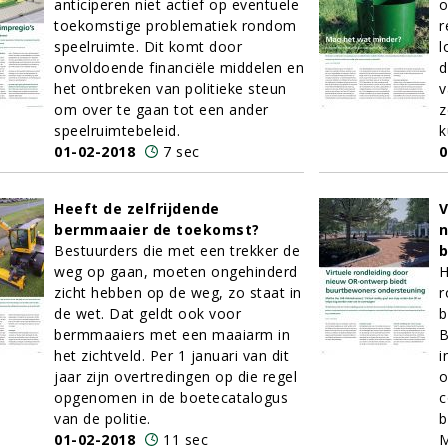
anticiperen niet actief op eventuele
o
toekomstige problematiek rondom
r
speelruimte. Dit komt door
l
onvoldoende financiële middelen en
d
het ontbreken van politieke steun
v
om over te gaan tot een ander
z
speelruimtebeleid.
k
01-02-2018
7 sec
0
Heeft de zelfrijdende
V
bermmaaier de toekomst?
n
Bestuurders die met een trekker de
b
weg op gaan, moeten ongehinderd
H
zicht hebben op de weg, zo staat in
r
de wet. Dat geldt ook voor
b
bermmaaiers met een maaiarm in
B
het zichtveld. Per 1 januari van dit
i
jaar zijn overtredingen op die regel
o
opgenomen in de boetecatalogus
c
van de politie.
b
01-02-2018
11 sec
M