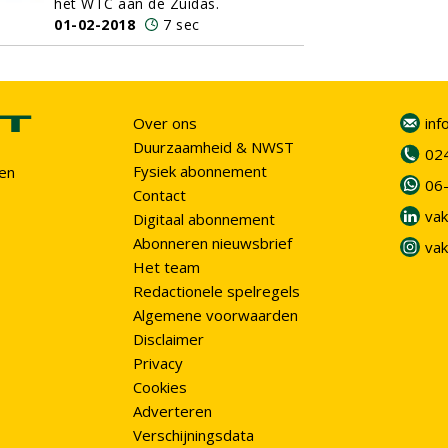
het WTC aan de Zuidas.
01-02-2018
7 sec
Over ons
inf
Duurzaamheid & NWST
02
Fysiek abonnement
en
06
Contact
vak
Digitaal abonnement
Abonneren nieuwsbrief
vak
Het team
Redactionele spelregels
Algemene voorwaarden
Disclaimer
Privacy
Cookies
Adverteren
Verschijningsdata