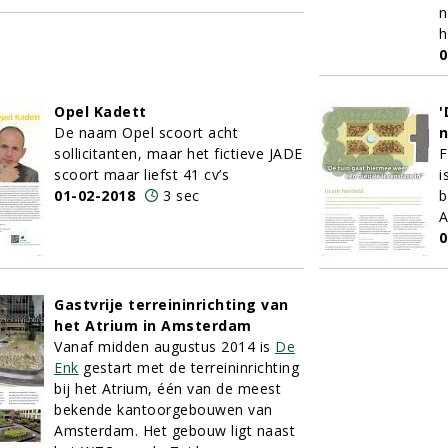
n
h
0
Opel Kadett
'
De naam Opel scoort acht
n
sollicitanten, maar het fictieve JADE
F
scoort maar liefst 41 cv’s
i
01-02-2018
3 sec
b
A
0
Gastvrije terreininrichting van
het Atrium in Amsterdam
Vanaf midden augustus 2014 is
De
Enk
gestart met de terreininrichting
bij het Atrium, één van de meest
bekende kantoorgebouwen van
Amsterdam. Het gebouw ligt naast