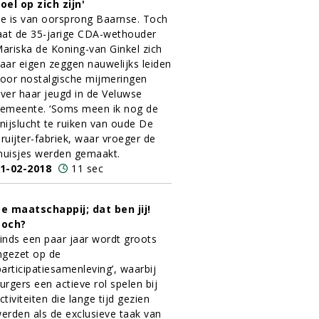
oel op zich zijn'
e is van oorsprong Baarnse. Toch
aat de 35-jarige CDA-wethouder
ariska de Koning-van Ginkel zich
aar eigen zeggen nauwelijks leiden
oor nostalgische mijmeringen
ver haar jeugd in de Veluwse
emeente. ‘Soms meen ik nog de
nijslucht te ruiken van oude De
ruijter-fabriek, waar vroeger de
uisjes werden gemaakt.
1-02-2018
11 sec
e maatschappij; dat ben jij!
Toch?
inds een paar jaar wordt groots
ngezet op de
participatiesamenleving’, waarbij
urgers een actieve rol spelen bij
ctiviteiten die lange tijd gezien
erden als de exclusieve taak van