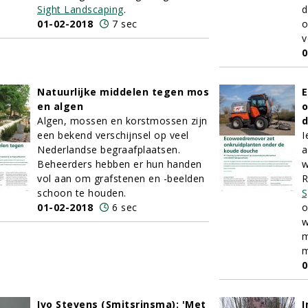
Sight Landscaping
.
d
01-02-2018
7 sec
o
v
0
Natuurlijke middelen tegen mos
E
en algen
o
Algen, mossen en korstmossen zijn
een bekend verschijnsel op veel
I
Nederlandse begraafplaatsen.
a
Beheerders hebben er hun handen
w
vol aan om grafstenen en -beelden
R
schoon te houden.
S
01-02-2018
6 sec
o
w
m
m
0
Ivo Stevens (Smitsrinsma): 'Met
I