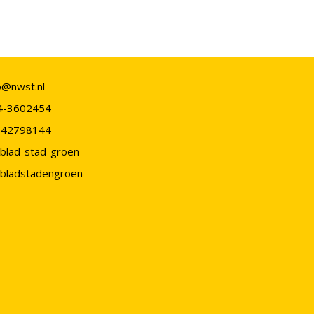
o@nwst.nl
4-3602454
-42798144
blad-stad-groen
bladstadengroen