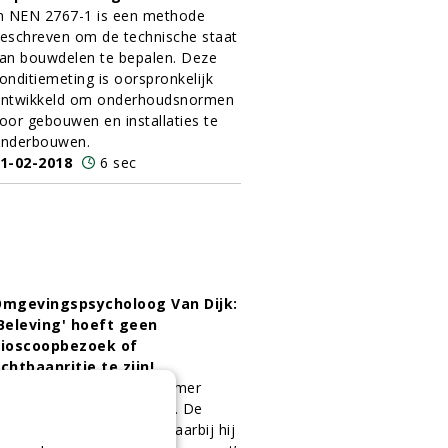
n NEN 2767-1 is een methode
eschreven om de technische staat
an bouwdelen te bepalen. Deze
onditiemeting is oorspronkelijk
ntwikkeld om onderhoudsnormen
oor gebouwen en installaties te
nderbouwen.
1-02-2018
6 sec
mgevingspsycholoog Van Dijk:
Beleving' hoeft geen
ioscoopbezoek of
chtbaanritje te zijn!
nnovatie is groenondernemer
ouwe Snoek niet vreemd. De
eest recente denktank waarbij hij