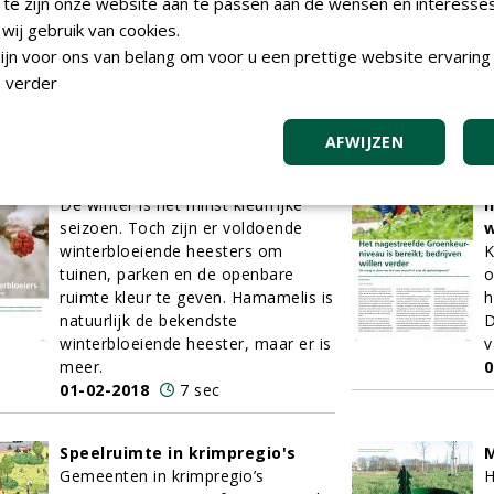
 te zijn onze website aan te passen aan de wensen en interesse
gedomineerd door een giftige mix
z
van smog en fijnstof.
I
ij gebruik van cookies.
01-02-2018
8 sec
s
jn voor ons van belang om voor u een prettige website ervaring 
o
 verder
g
0
AFWIJZEN
Opvallende winterbloeiers
H
De winter is het minst kleurrijke
n
seizoen. Toch zijn er voldoende
w
winterbloeiende heesters om
K
tuinen, parken en de openbare
o
ruimte kleur te geven. Hamamelis is
h
natuurlijk de bekendste
D
winterbloeiende heester, maar er is
v
meer.
0
01-02-2018
7 sec
Speelruimte in krimpregio's
M
Gemeenten in krimpregio’s
H