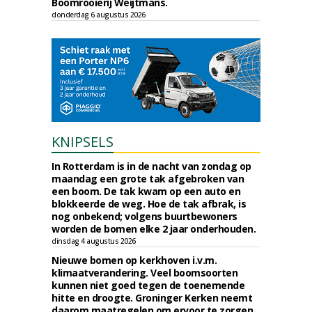
Boomrooierij Weijtmans.
donderdag 6 augustus 2026
KNIPSELS
In Rotterdam is in de nacht van zondag op
maandag een grote tak afgebroken van
een boom. De tak kwam op een auto en
blokkeerde de weg. Hoe de tak afbrak, is
nog onbekend; volgens buurtbewoners
worden de bomen elke 2 jaar onderhouden.
dinsdag 4 augustus 2026
Nieuwe bomen op kerkhoven i.v.m.
klimaatverandering. Veel boomsoorten
kunnen niet goed tegen de toenemende
hitte en droogte. Groninger Kerken neemt
daarom maatregelen om ervoor te zorgen