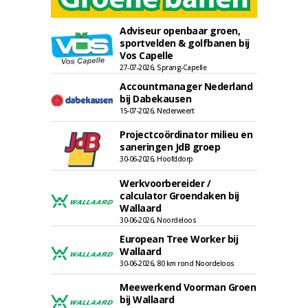
Adviseur openbaar groen,
sportvelden & golfbanen bij
Vos Capelle
27-07-2026, Sprang-Capelle
Accountmanager Nederland
bij Dabekausen
15-07-2026, Nederweert
Projectcoördinator milieu en
saneringen JdB groep
30-06-2026, Hoofddorp
Werkvoorbereider /
calculator Groendaken bij
Wallaard
30-06-2026, Noordeloos
European Tree Worker bij
Wallaard
30-06-2026, 80 km rond Noordeloos
Meewerkend Voorman Groen
bij Wallaard