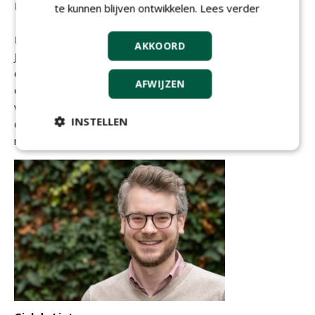
M: 06 18673711
te kunnen blijven ontwikkelen.
Lees verder
Manon is na het afronden van haar studie
AKKOORD
Journalistiek in 2024 op zoek gegaan naar
een passende baan. Waar ze eerst
AFWIJZEN
ervaring heeft opgedaan in de
verzekeringswereld kan ze nu haar
INSTELLEN
creatieve hand kwijt in de vorm van junior
redacteur bij NWST.