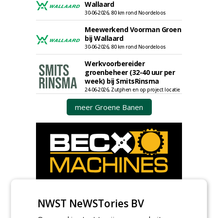
Wallaard
30-06-2026, 80 km rond Noordeloos
Meewerkend Voorman Groen
bij Wallaard
30-06-2026, 80 km rond Noordeloos
Werkvoorbereider
groenbeheer (32-40 uur per
week) bij SmitsRinsma
24-06-2026, Zutphen en op project locatie
meer Groene Banen
GREEN OUTLET
NWST NeWSTories BV
Iedereen kan gratis kleine advertenties