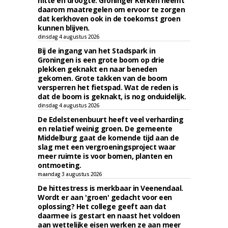
hitte en droogte. Groninger Kerken neemt
daarom maatregelen om ervoor te zorgen
dat kerkhoven ook in de toekomst groen
kunnen blijven.
dinsdag 4 augustus 2026
Bij de ingang van het Stadspark in
Groningen is een grote boom op drie
plekken geknakt en naar beneden
gekomen. Grote takken van de boom
versperren het fietspad. Wat de reden is
dat de boom is geknakt, is nog onduidelijk.
dinsdag 4 augustus 2026
De Edelstenenbuurt heeft veel verharding
en relatief weinig groen. De gemeente
Middelburg gaat de komende tijd aan de
slag met een vergroeningsproject waar
meer ruimte is voor bomen, planten en
ontmoeting.
maandag 3 augustus 2026
De hittestress is merkbaar in Veenendaal.
Wordt er aan 'groen' gedacht voor een
oplossing? Het college geeft aan dat
daarmee is gestart en naast het voldoen
aan wettelijke eisen werken ze aan meer