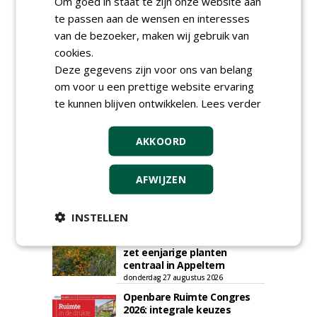
Om goed in staat te zijn onze website aan
plaatsen via zijn eigen account.
te passen aan de wensen en interesses
Plaats een gratis advertentie
van de bezoeker, maken wij gebruik van
cookies.
Deze gegevens zijn voor ons van belang
om voor u een prettige website ervaring
te kunnen blijven ontwikkelen.
Lees verder
AKKOORD
AGENDA
AFWIJZEN
Roadshow over
GreentoColour en Heem in
Swalmen
INSTELLEN
woensdag 12 augustus 2026
Vakdag 'All About Annuals'
zet eenjarige planten
centraal in Appeltern
donderdag 27 augustus 2026
Openbare Ruimte Congres
2026: integrale keuzes