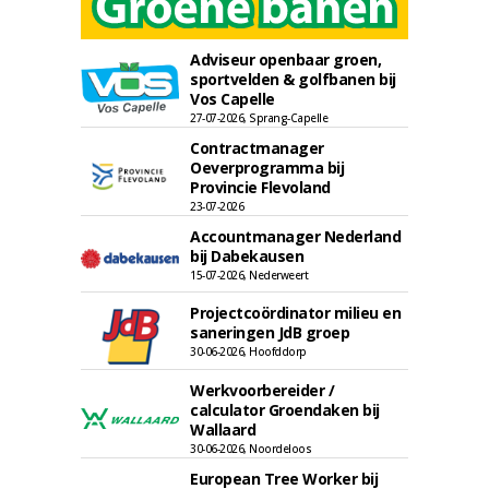
Adviseur openbaar groen,
sportvelden & golfbanen bij
Vos Capelle
27-07-2026, Sprang-Capelle
Contractmanager
Oeverprogramma bij
Provincie Flevoland
23-07-2026
Accountmanager Nederland
bij Dabekausen
15-07-2026, Nederweert
Projectcoördinator milieu en
saneringen JdB groep
30-06-2026, Hoofddorp
Werkvoorbereider /
calculator Groendaken bij
Wallaard
30-06-2026, Noordeloos
European Tree Worker bij