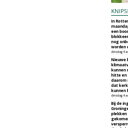
KNIPS
In Rotte
maandag
een boo
blokkeer
nog onb
worden d
dinsdag 4 a
Nieuwe 
klimaat
kunnen 
hitte en
daarom 
dat kerk
kunnen b
dinsdag 4 a
Bij de i
Groninge
plekken
gekomen
versperr