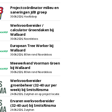
Projectcoördinator milieu en
saneringen JdB groep
30-06-2026, Hoofddorp
Werkvoorbereider /
calculator Groendaken bij
Wallaard
30-06-2026, Noordeloos
European Tree Worker bij
Wallaard
30-06-2026, 80 km rond Noordeloos
Meewerkend Voorman Groen
bij Wallaard
30-06-2026, 80 km rond Noordeloos
Werkvoorbereider
groenbeheer (32-40 uur per
week) bij SmitsRinsma
24-06-2026, Zutphen en op project locatie
Ervaren werkvoorbereider
(32-40 uur) bij SmitsRinsma
24-06-2026, Zutphen