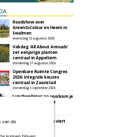
DA
Roadshow over
GreentoColour en Heem in
Swalmen
woensdag 12 augustus 2026
Vakdag 'All About Annuals'
zet eenjarige planten
centraal in Appeltern
donderdag 27 augustus 2026
Openbare Ruimte Congres
2026: integrale keuzes
centraal in Zaanstad
donderdag 3 september 2026
Lunchwebinar: zo voorkom je
dat natuurinclusieve
ambities stranden
dinsdag 8 september 2026
Rooftop Symposium viert
s van de
tien jaar duurzame
dakontwikkeling
te kunnen blijven