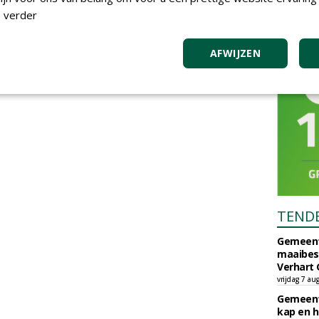
 verder
AFWIJZEN
TEND
Gemeent
maaibes
Verhart 
vrijdag 7 au
Gemeent
kap en h