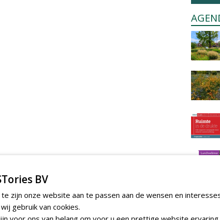
AGEN
Tories BV
 te zijn onze website aan te passen aan de wensen en interesse
ij gebruik van cookies.
jn voor ons van belang om voor u een prettige website ervaring 