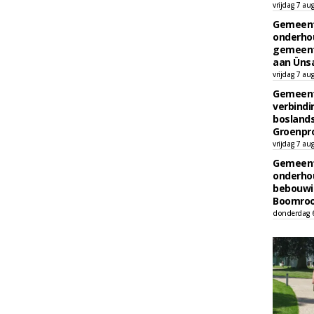
vrijdag 7 au
Gemeent
onderhou
gemeent
aan Ünsa
vrijdag 7 au
Gemeent
verbind
boslands
Groenpr
vrijdag 7 au
Gemeent
onderhou
bebouwi
Boomrooi
donderdag 