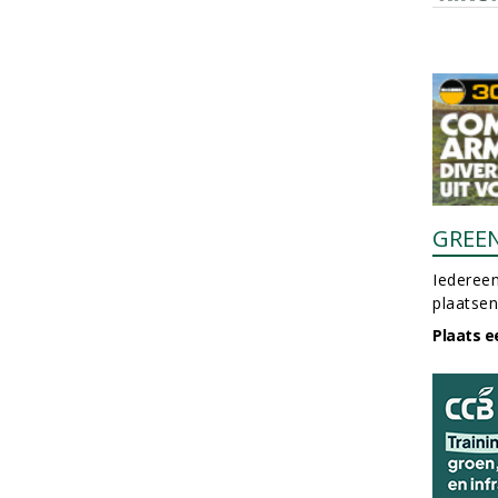
GREE
Iedereen
plaatsen
Plaats e