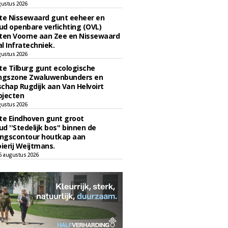
gustus 2026
e Nissewaard gunt eeheer en
d openbare verlichting (OVL)
en Voorne aan Zee en Nissewaard
l Infratechniek.
gustus 2026
e Tilburg gunt ecologische
ingszone Zwaluwenbunders en
chap Rugdijk aan Van Helvoirt
ojecten
gustus 2026
e Eindhoven gunt groot
d ''Stedelijk bos'' binnen de
ngscontour houtkap aan
erij Weijtmans.
6 augustus 2026