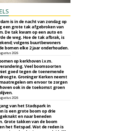
ELS
rdam is in de nacht van zondag op
 een grote tak afgebroken van
m. De tak kwam op een auto en
de de weg. Hoe de tak afbrak, is
ekend; volgens buurtbewoners
e bomen elke 2 jaar onderhouden.
ugustus 2026
bomen op kerkhoven i.v.m.
verandering. Veel boomsoorten
niet goed tegen de toenemende
 droogte. Groninger Kerken neemt
maatregelen om ervoor te zorgen
hoven ook in de toekomst groen
lijven.
ugustus 2026
ngang van het Stadspark in
n is een grote boom op drie
 geknakt en naar beneden
. Grote takken van de boom
en het fietspad. Wat de reden is