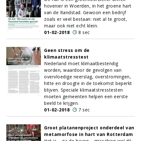
hovenier in Woerden, in het groene hart
van de Randstad. Gewoon een bedrijf
zoals er veel bestaan: niet al te groot,
maar ook niet echt klein.
01-02-2018
8 sec
Geen stress om de
klimaatstresstest
Nederland moet klimaatbestendig
worden, waardoor de gevolgen van
overvloedige neerslag, overstromingen,
hitte en droogte in de toekomst beperkt
blijven. Speciale klimaatstresstesten
moeten gemeenten helpen een eerste
beeld te krijgen.
01-02-2018
7 sec
Groot platanenproject onderdeel van
metamorfose in hart van Rotterdam
Het is – na de haven – misschien wel dé