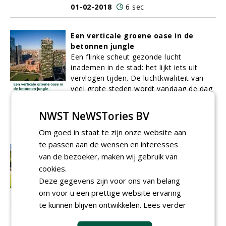
01-02-2018
6 sec
Een verticale groene oase in de
betonnen jungle
Een flinke scheut gezonde lucht
inademen in de stad: het lijkt iets uit
vervlogen tijden. De luchtkwaliteit van
veel grote steden wordt vandaag de dag
immers gedomineerd door een giftige
mix van smog en fijnstof.
NWST NeWSTories BV
01-02-2018
8 sec
Om goed in staat te zijn onze website aan
te passen aan de wensen en interesses
Omgevingspsycholoog Van Dijk:
van de bezoeker, maken wij gebruik van
'Beleving' hoeft geen
cookies.
bioscoopbezoek of achtbaanritje te
Deze gegevens zijn voor ons van belang
zijn!
Innovatie is groenondernemer Douwe
om voor u een prettige website ervaring
Snoek niet vreemd. De meest recente
te kunnen blijven ontwikkelen.
Lees verder
denktank waarbij hij zich aansloot, is het
‘Kluer-concept’. In deze denktank trekken