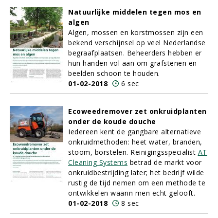
Natuurlijke middelen tegen mos en
algen
Algen, mossen en korstmossen zijn een
bekend verschijnsel op veel Nederlandse
begraafplaatsen. Beheerders hebben er
hun handen vol aan om grafstenen en -
beelden schoon te houden.
01-02-2018
6 sec
Ecoweedremover zet onkruidplanten
onder de koude douche
Iedereen kent de gangbare alternatieve
onkruidmethoden: heet water, branden,
stoom, borstelen. Reinigingsspecialist
AT
Cleaning Systems
betrad de markt voor
onkruidbestrijding later; het bedrijf wilde
rustig de tijd nemen om een methode te
ontwikkelen waarin men echt gelooft.
01-02-2018
8 sec