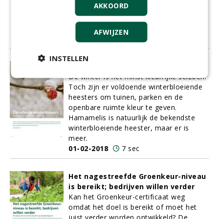
AKKOORD
partijen samen op: een
omgevingspsycholoog, een
groenaannemer en een bouwer.
AFWIJZEN
01-02-2018
8 sec
INSTELLEN
Opvallende winterbloeiers
De winter is het minst kleurrijke seizoen.
Toch zijn er voldoende winterbloeiende
heesters om tuinen, parken en de
openbare ruimte kleur te geven.
Hamamelis is natuurlijk de bekendste
winterbloeiende heester, maar er is
meer.
01-02-2018
7 sec
Het nagestreefde Groenkeur-niveau
is bereikt; bedrijven willen verder
Kan het Groenkeur-certificaat weg
omdat het doel is bereikt of moet het
juist verder worden ontwikkeld? De