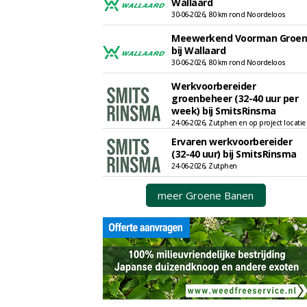
Wallaard
30-06-2026, 80 km rond Noordeloos
Meewerkend Voorman Groen
bij Wallaard
30-06-2026, 80 km rond Noordeloos
Werkvoorbereider
groenbeheer (32-40 uur per
week) bij SmitsRinsma
24-06-2026, Zutphen en op project locatie
Ervaren werkvoorbereider
(32-40 uur) bij SmitsRinsma
24-06-2026, Zutphen
meer Groene Banen