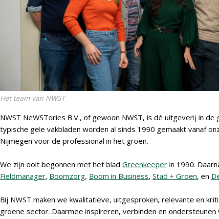
Het team van NWST
NWST NeWSTories B.V., of gewoon NWST, is dé uitgeverij in de 
typische gele vakbladen worden al sinds 1990 gemaakt vanaf onz
Nijmegen voor de professional in het groen.
We zijn ooit begonnen met het blad
Greenkeeper
in 1990. Daarn
Fieldmanager
,
Boomzorg
,
Boom in Business
,
Stad + Groen
, en
De
Bij NWST maken we kwalitatieve, uitgesproken, relevante en kriti
groene sector. Daarmee inspireren, verbinden en ondersteunen 