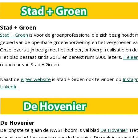
Stad + Groen
Stad + Groen
is voor de groenprofessional die zich bezig houdt m
gebied van de openbare groenvoorziening en het vergroenen van
Onze lezers zijn bezig met het beheer, ontwerp, realisatie en de
Het blad bestaat sinds 2013 en bereikt ruim 6000 lezers.
Helee
redacteur van Stad + Groen.
Naast de
eigen website
is Stad + Groen ook te vinden op
Instag
LinkedIn
.
De Hovenier
De jongste telg aan de NWST-boom is vakblad
De Hovenier
. Het
nieuws en achtergronden voor de hovenier. De praktisch ingest