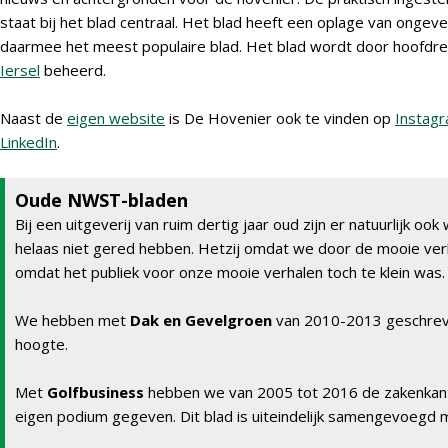
staat bij het blad centraal. Het blad heeft een oplage van ongev
daarmee het meest populaire blad. Het blad wordt door hoofdr
Iersel
beheerd.
Naast de
eigen website
is De Hovenier ook te vinden op
Instag
LinkedIn
.
Oude NWST-bladen
Bij een uitgeverij van ruim dertig jaar oud zijn er natuurlijk ook
helaas niet gered hebben. Hetzij omdat we door de mooie verh
omdat het publiek voor onze mooie verhalen toch te klein was.
We hebben met
Dak en Gevelgroen
van 2010-2013 geschrev
hoogte.
Met
Golfbusiness
hebben we van 2005 tot 2016 de zakenkant
eigen podium gegeven. Dit blad is uiteindelijk samengevoegd