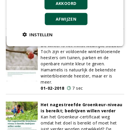
AKKOORD
partijen samen op: een
omgevingspsycholoog, een
groenaannemer en een bouwer.
AFWIJZEN
01-02-2018
8 sec
INSTELLEN
Opvallende winterbloeiers
De winter is het minst kleurrijke seizoen.
Toch zijn er voldoende winterbloeiende
heesters om tuinen, parken en de
openbare ruimte kleur te geven.
Hamamelis is natuurlijk de bekendste
winterbloeiende heester, maar er is
meer.
01-02-2018
7 sec
Het nagestreefde Groenkeur-niveau
is bereikt; bedrijven willen verder
Kan het Groenkeur-certificaat weg
omdat het doel is bereikt of moet het
juist verder worden ontwikkeld? De