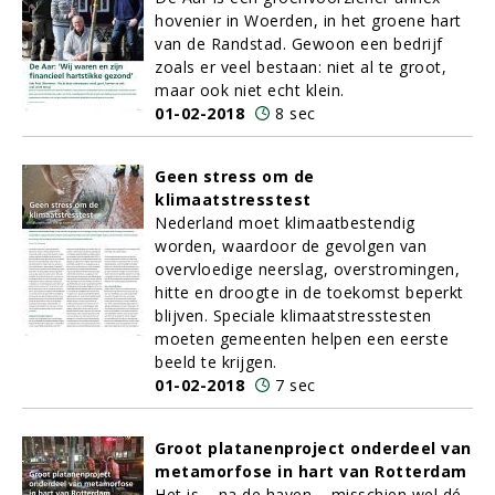
hovenier in Woerden, in het groene hart
van de Randstad. Gewoon een bedrijf
zoals er veel bestaan: niet al te groot,
maar ook niet echt klein.
01-02-2018
8 sec
Geen stress om de
klimaatstresstest
Nederland moet klimaatbestendig
worden, waardoor de gevolgen van
overvloedige neerslag, overstromingen,
hitte en droogte in de toekomst beperkt
blijven. Speciale klimaatstresstesten
moeten gemeenten helpen een eerste
beeld te krijgen.
01-02-2018
7 sec
Groot platanenproject onderdeel van
metamorfose in hart van Rotterdam
Het is – na de haven – misschien wel dé