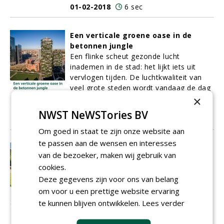
01-02-2018
6 sec
Een verticale groene oase in de
betonnen jungle
Een flinke scheut gezonde lucht
inademen in de stad: het lijkt iets uit
vervlogen tijden. De luchtkwaliteit van
veel grote steden wordt vandaag de dag
×
immers gedomineerd door een giftige
mix van smog en fijnstof.
NWST NeWSTories BV
01-02-2018
8 sec
Om goed in staat te zijn onze website aan
te passen aan de wensen en interesses
Omgevingspsycholoog Van Dijk:
van de bezoeker, maken wij gebruik van
'Beleving' hoeft geen
cookies.
bioscoopbezoek of achtbaanritje te
Deze gegevens zijn voor ons van belang
zijn!
Innovatie is groenondernemer Douwe
om voor u een prettige website ervaring
Snoek niet vreemd. De meest recente
te kunnen blijven ontwikkelen.
Lees verder
denktank waarbij hij zich aansloot, is het
‘Kluer-concept’. In deze denktank trekken