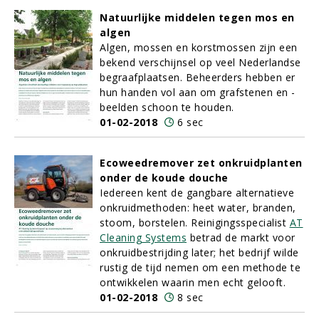
Natuurlijke middelen tegen mos en
algen
Algen, mossen en korstmossen zijn een
bekend verschijnsel op veel Nederlandse
begraafplaatsen. Beheerders hebben er
hun handen vol aan om grafstenen en -
beelden schoon te houden.
01-02-2018
6 sec
Ecoweedremover zet onkruidplanten
onder de koude douche
Iedereen kent de gangbare alternatieve
onkruidmethoden: heet water, branden,
stoom, borstelen. Reinigingsspecialist
AT
Cleaning Systems
betrad de markt voor
onkruidbestrijding later; het bedrijf wilde
rustig de tijd nemen om een methode te
ontwikkelen waarin men echt gelooft.
01-02-2018
8 sec