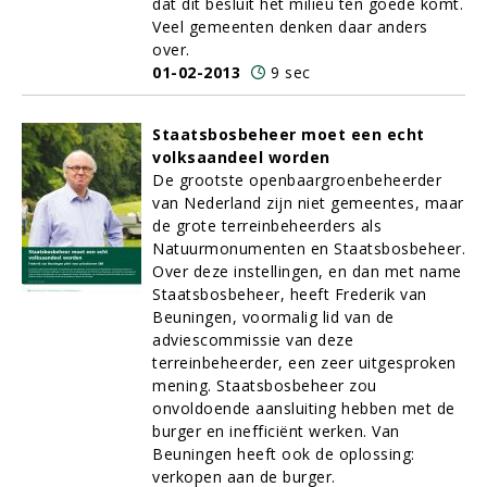
dat dit besluit het milieu ten goede komt.
Veel gemeenten denken daar anders
over.
01-02-2013
9 sec
Staatsbosbeheer moet een echt
volksaandeel worden
De grootste openbaargroenbeheerder
van Nederland zijn niet gemeentes, maar
de grote terreinbeheerders als
Natuurmonumenten en Staatsbosbeheer.
Over deze instellingen, en dan met name
Staatsbosbeheer, heeft Frederik van
Beuningen, voormalig lid van de
adviescommissie van deze
terreinbeheerder, een zeer uitgesproken
mening. Staatsbosbeheer zou
onvoldoende aansluiting hebben met de
burger en inefficiënt werken. Van
Beuningen heeft ook de oplossing:
verkopen aan de burger.