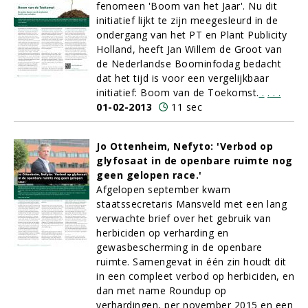
fenomeen 'Boom van het Jaar'. Nu dit
initiatief lijkt te zijn meegesleurd in de
ondergang van het PT en Plant Publicity
Holland, heeft Jan Willem de Groot van
de Nederlandse Boominfodag bedacht
dat het tijd is voor een vergelijkbaar
initiatief: Boom van de Toekomst.
.
.
.
.
01-02-2013
11 sec
Jo Ottenheim, Nefyto: 'Verbod op
glyfosaat in de openbare ruimte nog
geen gelopen race.'
Afgelopen september kwam
staatssecretaris Mansveld met een lang
verwachte brief over het gebruik van
herbiciden op verharding en
gewasbescherming in de openbare
ruimte. Samengevat in één zin houdt dit
in een compleet verbod op herbiciden, en
dan met name Roundup op
verhardingen, per november 2015 en een