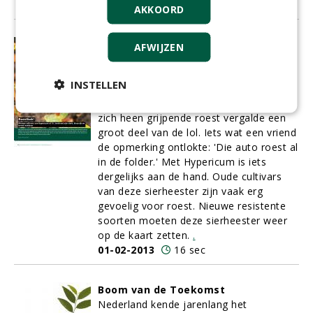
01-02-2013
17 sec
AKKOORD
Roestbak!
AFWIJZEN
Mijn eerste auto was een Alfa. Heel
bescheiden een Alfa 33, maar in look-
INSTELLEN
and-feel een echte Italiaan. Dat Alfaatje
reed fantastisch, maar de explosief om
zich heen grijpende roest vergalde een
groot deel van de lol. Iets wat een vriend
de opmerking ontlokte: 'Die auto roest al
in de folder.' Met Hypericum is iets
dergelijks aan de hand. Oude cultivars
van deze sierheester zijn vaak erg
gevoelig voor roest. Nieuwe resistente
soorten moeten deze sierheester weer
op de kaart zetten.
.
01-02-2013
16 sec
Boom van de Toekomst
Nederland kende jarenlang het