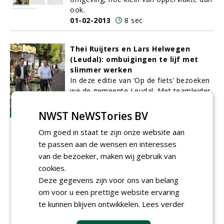
ook.
01-02-2013
8 sec
Thei Ruijters en Lars Helwegen
(Leudal): ombuigingen te lijf met
slimmer werken
In deze editie van ‘Op de fiets’ bezoeken
we de gemeente Leudal. Met teamleider
BOR Thei Ruijters en groenbeheerder
Lars Helwegen (nee, geen familie van)
NWST NeWSTories BV
rijden we op een groene dienstfiets door
Om goed in staat te zijn onze website aan
het centrum van het grootste dorp van
te passen aan de wensen en interesses
deze Midden-Limburgse fusiegemeente,
in een poging uit te vinden hoe de
van de bezoeker, maken wij gebruik van
huidige beeldbestekken zodanig
cookies.
aangepast kunnen worden dat een voor
Deze gegevens zijn voor ons van belang
de burgers acceptabel beeld overblijft en
om voor u een prettige website ervaring
bezuinigingsdoelstellingen gehaald
te kunnen blijven ontwikkelen.
Lees verder
kunnen worden. Het antwoord in twee
woorden: slimmer werken.