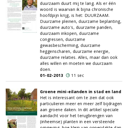
duurzaam duurt mij te lang. Als er één
woord is waarvan ik bijna chronische
hoofdpijn krijg, is het: DUURZAAM.
Duurzame pleinen, duurzame beplanting,
duurzame auto's, duurzame panden,
duurzaam inkopen, duurzame
congressen, duurzame
gewasbescherming, duurzame
heggenscharen, duurzame energie,
duurzame relaties. Alles, maar dan ook
alles willen en moeten we duurzaam
doen.
01-02-2013
11 sec
Groene mini-eilanden in stad en land
Het is interessant om te zien dat ook
particulieren meer en meer zelf bijdragen
aan groene daken. In dit artikel speciale
aandacht voor het terugbrengen van
(inheemse) planten in een versteende
omgeving, hoe klein van oppervlakte dan