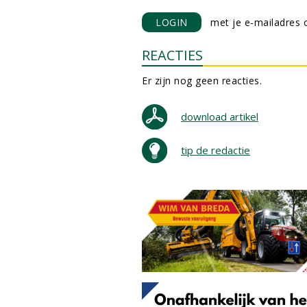
LOGIN
met je e-mailadres o
REACTIES
Er zijn nog geen reacties.
download artikel
tip de redactie