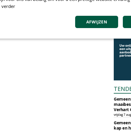
 verder
AFWIJZEN
TEND
Gemeent
maaibes
Verhart 
vrijdag 7 au
Gemeent
kap en h