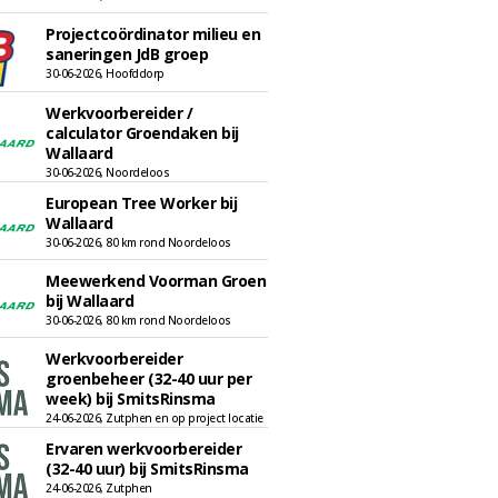
Projectcoördinator milieu en
saneringen JdB groep
30-06-2026, Hoofddorp
Werkvoorbereider /
calculator Groendaken bij
Wallaard
30-06-2026, Noordeloos
European Tree Worker bij
Wallaard
30-06-2026, 80 km rond Noordeloos
Meewerkend Voorman Groen
bij Wallaard
30-06-2026, 80 km rond Noordeloos
Werkvoorbereider
groenbeheer (32-40 uur per
week) bij SmitsRinsma
24-06-2026, Zutphen en op project locatie
Ervaren werkvoorbereider
(32-40 uur) bij SmitsRinsma
24-06-2026, Zutphen