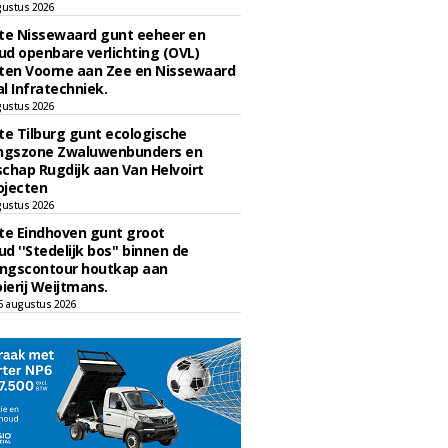
gustus 2026
e Nissewaard gunt eeheer en
d openbare verlichting (OVL)
en Voorne aan Zee en Nissewaard
l Infratechniek.
gustus 2026
e Tilburg gunt ecologische
ingszone Zwaluwenbunders en
chap Rugdijk aan Van Helvoirt
ojecten
gustus 2026
e Eindhoven gunt groot
d ''Stedelijk bos'' binnen de
ngscontour houtkap aan
erij Weijtmans.
6 augustus 2026