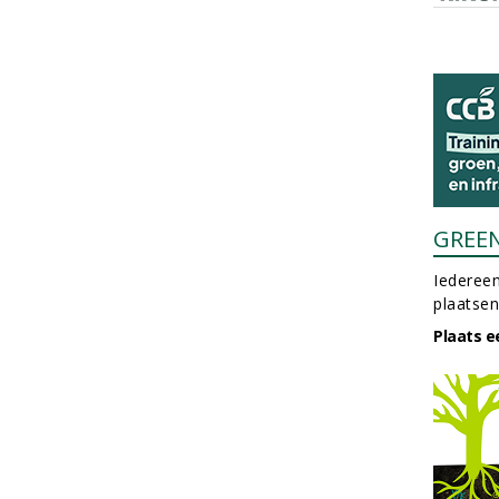
GREE
Iedereen
plaatsen
Plaats e