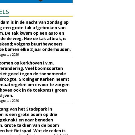
ELS
rdam is in de nacht van zondag op
 een grote tak afgebroken van
m. De tak kwam op een auto en
de de weg. Hoe de tak afbrak, is
ekend; volgens buurtbewoners
e bomen elke 2 jaar onderhouden.
ugustus 2026
bomen op kerkhoven i.v.m.
verandering. Veel boomsoorten
niet goed tegen de toenemende
 droogte. Groninger Kerken neemt
maatregelen om ervoor te zorgen
hoven ook in de toekomst groen
lijven.
ugustus 2026
ngang van het Stadspark in
n is een grote boom op drie
 geknakt en naar beneden
. Grote takken van de boom
en het fietspad. Wat de reden is