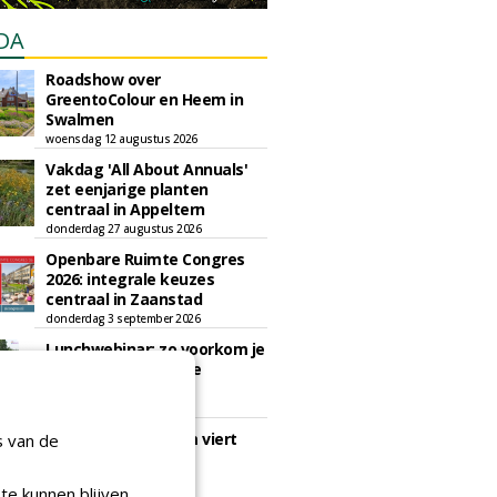
DA
Roadshow over
GreentoColour en Heem in
Swalmen
woensdag 12 augustus 2026
Vakdag 'All About Annuals'
zet eenjarige planten
centraal in Appeltern
donderdag 27 augustus 2026
Openbare Ruimte Congres
2026: integrale keuzes
centraal in Zaanstad
donderdag 3 september 2026
Lunchwebinar: zo voorkom je
dat natuurinclusieve
ambities stranden
dinsdag 8 september 2026
Rooftop Symposium viert
s van de
tien jaar duurzame
dakontwikkeling
te kunnen blijven