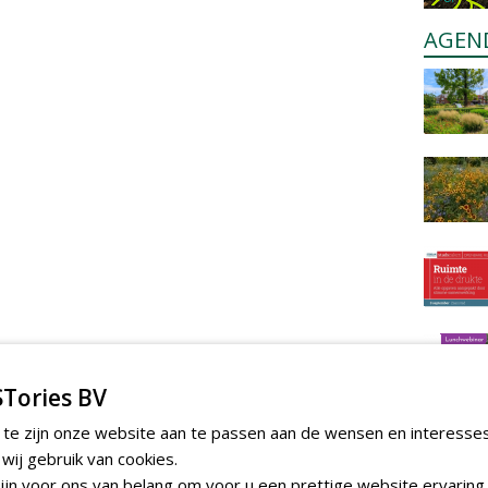
AGEN
Tories BV
 te zijn onze website aan te passen aan de wensen en interesse
ij gebruik van cookies.
jn voor ons van belang om voor u een prettige website ervaring 