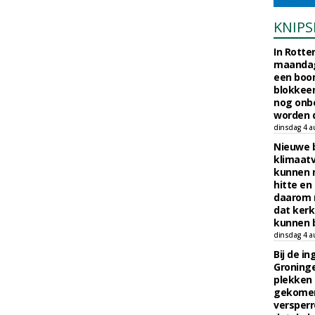
KNIPS
In Rotte
maandag
een boo
blokkeer
nog onb
worden d
dinsdag 4 a
Nieuwe 
klimaat
kunnen 
hitte en
daarom 
dat kerk
kunnen b
dinsdag 4 a
Bij de i
Groninge
plekken
gekomen
versperr