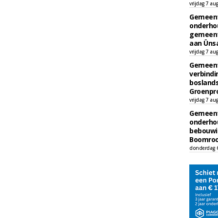
vrijdag 7 au
Gemeent
onderhou
gemeent
aan Ünsa
vrijdag 7 au
Gemeent
verbind
boslands
Groenpr
vrijdag 7 au
Gemeent
onderhou
bebouwi
Boomrooi
donderdag 