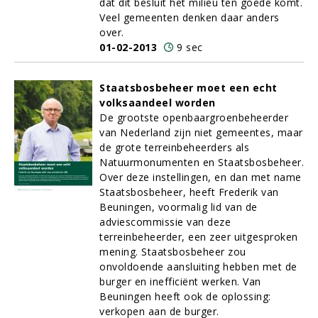
dat dit besluit het milieu ten goede komt.
Veel gemeenten denken daar anders
over.
01-02-2013
9 sec
Staatsbosbeheer moet een echt
volksaandeel worden
De grootste openbaargroenbeheerder
van Nederland zijn niet gemeentes, maar
de grote terreinbeheerders als
Natuurmonumenten en Staatsbosbeheer.
Over deze instellingen, en dan met name
Staatsbosbeheer, heeft Frederik van
Beuningen, voormalig lid van de
adviescommissie van deze
terreinbeheerder, een zeer uitgesproken
mening. Staatsbosbeheer zou
onvoldoende aansluiting hebben met de
burger en inefficiënt werken. Van
Beuningen heeft ook de oplossing:
verkopen aan de burger.