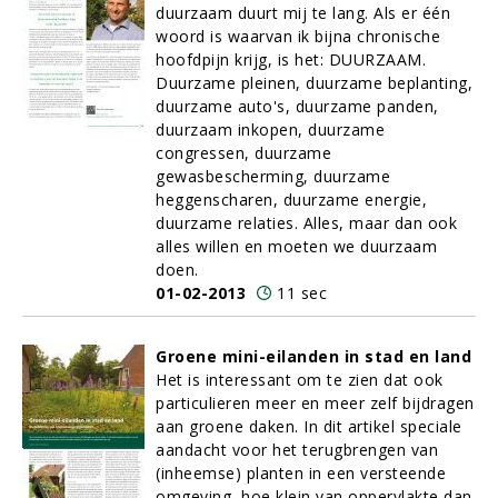
duurzaam duurt mij te lang. Als er één
woord is waarvan ik bijna chronische
hoofdpijn krijg, is het: DUURZAAM.
Duurzame pleinen, duurzame beplanting,
duurzame auto's, duurzame panden,
duurzaam inkopen, duurzame
congressen, duurzame
gewasbescherming, duurzame
heggenscharen, duurzame energie,
duurzame relaties. Alles, maar dan ook
alles willen en moeten we duurzaam
doen.
01-02-2013
11 sec
Groene mini-eilanden in stad en land
Het is interessant om te zien dat ook
particulieren meer en meer zelf bijdragen
aan groene daken. In dit artikel speciale
aandacht voor het terugbrengen van
(inheemse) planten in een versteende
omgeving, hoe klein van oppervlakte dan