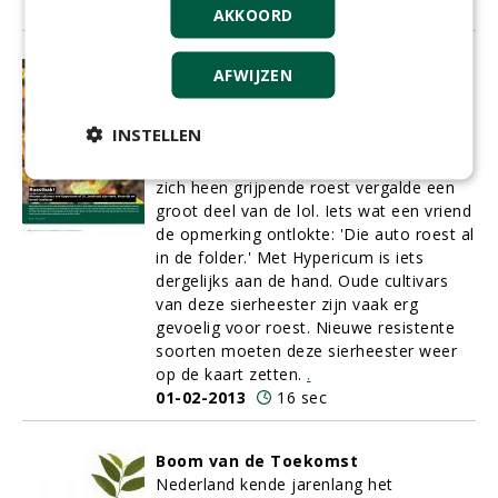
01-02-2013
17 sec
AKKOORD
Roestbak!
AFWIJZEN
Mijn eerste auto was een Alfa. Heel
bescheiden een Alfa 33, maar in look-
INSTELLEN
and-feel een echte Italiaan. Dat Alfaatje
reed fantastisch, maar de explosief om
zich heen grijpende roest vergalde een
groot deel van de lol. Iets wat een vriend
de opmerking ontlokte: 'Die auto roest al
in de folder.' Met Hypericum is iets
dergelijks aan de hand. Oude cultivars
van deze sierheester zijn vaak erg
gevoelig voor roest. Nieuwe resistente
soorten moeten deze sierheester weer
op de kaart zetten.
.
01-02-2013
16 sec
Boom van de Toekomst
Nederland kende jarenlang het