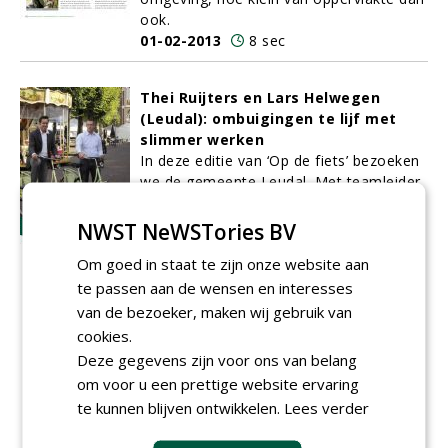
ook.
01-02-2013
8 sec
Thei Ruijters en Lars Helwegen
(Leudal): ombuigingen te lijf met
slimmer werken
In deze editie van ‘Op de fiets’ bezoeken
we de gemeente Leudal. Met teamleider
BOR Thei Ruijters en groenbeheerder
Lars Helwegen (nee, geen familie van)
NWST NeWSTories BV
rijden we op een groene dienstfiets door
Om goed in staat te zijn onze website aan
het centrum van het grootste dorp van
te passen aan de wensen en interesses
deze Midden-Limburgse fusiegemeente,
in een poging uit te vinden hoe de
van de bezoeker, maken wij gebruik van
huidige beeldbestekken zodanig
cookies.
aangepast kunnen worden dat een voor
Deze gegevens zijn voor ons van belang
de burgers acceptabel beeld overblijft en
om voor u een prettige website ervaring
bezuinigingsdoelstellingen gehaald
te kunnen blijven ontwikkelen.
Lees verder
kunnen worden. Het antwoord in twee
woorden: slimmer werken.