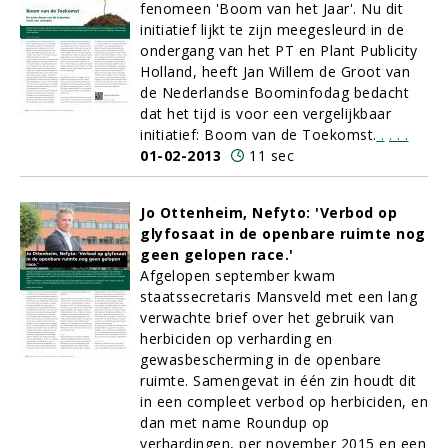
fenomeen 'Boom van het Jaar'. Nu dit
initiatief lijkt te zijn meegesleurd in de
ondergang van het PT en Plant Publicity
Holland, heeft Jan Willem de Groot van
de Nederlandse Boominfodag bedacht
dat het tijd is voor een vergelijkbaar
initiatief: Boom van de Toekomst.
.
.
.
.
01-02-2013
11 sec
Jo Ottenheim, Nefyto: 'Verbod op
glyfosaat in de openbare ruimte nog
geen gelopen race.'
Afgelopen september kwam
staatssecretaris Mansveld met een lang
verwachte brief over het gebruik van
herbiciden op verharding en
gewasbescherming in de openbare
ruimte. Samengevat in één zin houdt dit
in een compleet verbod op herbiciden, en
dan met name Roundup op
verhardingen, per november 2015 en een