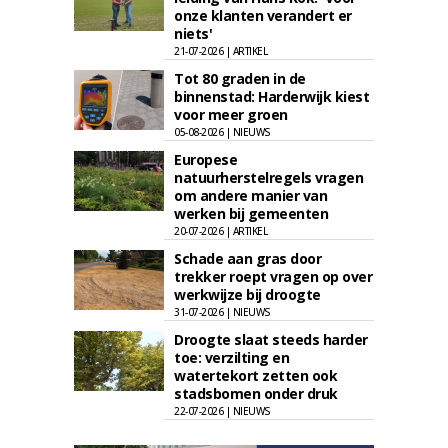
onze klanten verandert er
niets'
21-07-2026 | ARTIKEL
Tot 80 graden in de
binnenstad: Harderwijk kiest
voor meer groen
05-08-2026 | NIEUWS
Europese
natuurherstelregels vragen
om andere manier van
werken bij gemeenten
20-07-2026 | ARTIKEL
Schade aan gras door
trekker roept vragen op over
werkwijze bij droogte
31-07-2026 | NIEUWS
Droogte slaat steeds harder
toe: verzilting en
watertekort zetten ook
stadsbomen onder druk
22-07-2026 | NIEUWS