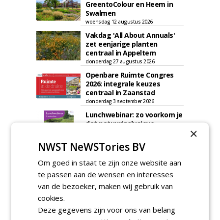
GreentoColour en Heem in
Swalmen
woensdag 12 augustus 2026
Vakdag 'All About Annuals'
zet eenjarige planten
centraal in Appeltern
donderdag 27 augustus 2026
Openbare Ruimte Congres
2026: integrale keuzes
centraal in Zaanstad
donderdag 3 september 2026
Lunchwebinar: zo voorkom je
dat natuurinclusieve
×
ambities stranden
dinsdag 8 september 2026
NWST NeWSTories BV
Rooftop Symposium viert
Om goed in staat te zijn onze website aan
tien jaar duurzame
dakontwikkeling
te passen aan de wensen en interesses
vrijdag 18 september 2026
van de bezoeker, maken wij gebruik van
cookies.
Deze gegevens zijn voor ons van belang