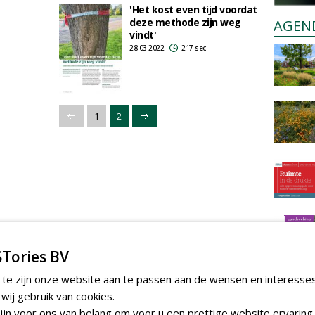
'Het kost even tijd voordat
deze methode zijn weg
AGEN
vindt'
28-03-2022
217 sec
1
2
Tories BV
 te zijn onze website aan te passen aan de wensen en interesse
ij gebruik van cookies.
jn voor ons van belang om voor u een prettige website ervaring 