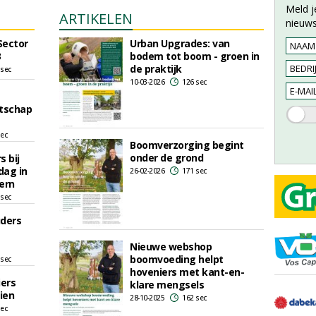
Meld j
ARTIKELEN
nieuws
Sector
Urban Upgrades: van
3
bodem tot boom - groen in
de praktijk
 sec
10-03-2026
126 sec
tschap
sec
Boomverzorging begint
onder de grond
 bij
dag in
26-02-2026
171 sec
ern
 sec
uders
Nieuwe webshop
boomvoeding helpt
 sec
hoveniers met kant-en-
iers
klare mengsels
ien
28-10-2025
162 sec
sec