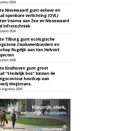
gustus 2026
e Nissewaard gunt eeheer en
d openbare verlichting (OVL)
en Voorne aan Zee en Nissewaard
l Infratechniek.
gustus 2026
e Tilburg gunt ecologische
ingszone Zwaluwenbunders en
chap Rugdijk aan Van Helvoirt
ojecten
gustus 2026
e Eindhoven gunt groot
d ''Stedelijk bos'' binnen de
ngscontour houtkap aan
erij Weijtmans.
6 augustus 2026