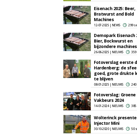
Eisenach 2025: Beer,
Bratwurst and Bold
Machines
12-07-2025 | NEWS
299 s
Demopark Eisenach 
Bier, Bockwurst en
bijzondere machines
26-06-2025 | NIEUWS
359
Fotoverslag eerste 
Hardenberg: de sfeer
goed, grote drukte l
te blijven
08-01-2025 | NIEUWS
240
Fotoverslag: Groene
Vakbeurs 2024
14-01-2024 | NIEUWS
385
Wolterinck presente
Injector Mini
30-10-2020 | NIEUWS
50 