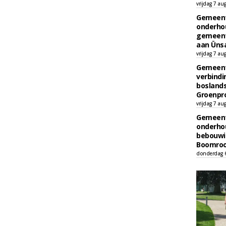
vrijdag 7 au
Gemeent
onderhou
gemeent
aan Ünsa
vrijdag 7 au
Gemeent
verbind
boslands
Groenpr
vrijdag 7 au
Gemeent
onderhou
bebouwi
Boomrooi
donderdag 