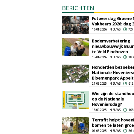
BERICHTEN
Fotoverslag Groene 
Vakbeurs 2026: dag 
16-01-2026 | NIEUWS
727
Bodemverbetering
nieuwbouwwijk Buur
te Veld Eindhoven
15-01-2026 | NIEUWS
38 
Honderden bezoekers
Nationale Hoveniers
Bloemenpark Appelt
21-09-2025 | NIEUWS
612
Wie zijn de standho
op de Nationale
Hoveniersdag?
18-09-2025 | NIEUWS
108
Terrafit helpt hoven
bomen te laten groe
01-08-2025 | NIEUWS
86 