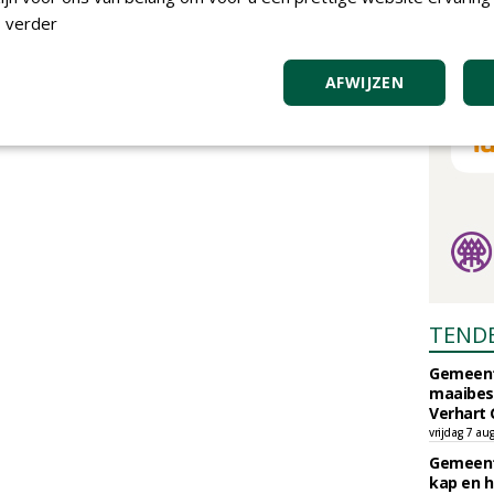
 verder
AFWIJZEN
TEND
Gemeent
maaibes
Verhart 
vrijdag 7 au
Gemeent
kap en h