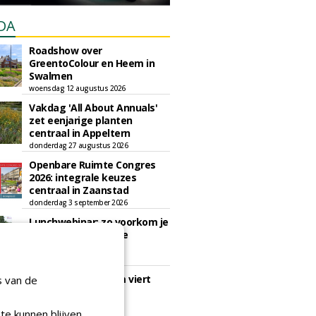
DA
Roadshow over
GreentoColour en Heem in
Swalmen
woensdag 12 augustus 2026
Vakdag 'All About Annuals'
zet eenjarige planten
centraal in Appeltern
donderdag 27 augustus 2026
Openbare Ruimte Congres
2026: integrale keuzes
centraal in Zaanstad
donderdag 3 september 2026
Lunchwebinar: zo voorkom je
dat natuurinclusieve
ambities stranden
dinsdag 8 september 2026
Rooftop Symposium viert
s van de
tien jaar duurzame
dakontwikkeling
te kunnen blijven