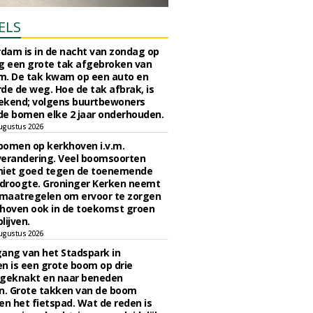
ELS
rdam is in de nacht van zondag op
 een grote tak afgebroken van
m. De tak kwam op een auto en
de de weg. Hoe de tak afbrak, is
ekend; volgens buurtbewoners
e bomen elke 2 jaar onderhouden.
ugustus 2026
bomen op kerkhoven i.v.m.
verandering. Veel boomsoorten
niet goed tegen de toenemende
 droogte. Groninger Kerken neemt
maatregelen om ervoor te zorgen
hoven ook in de toekomst groen
lijven.
ugustus 2026
ngang van het Stadspark in
n is een grote boom op drie
 geknakt en naar beneden
. Grote takken van de boom
en het fietspad. Wat de reden is