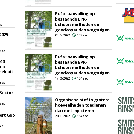
Rufix: aanvulling op
bestaande EPR-
beheersmethoden en
ec
goedkoper dan wegzuigen
2025:
04-07-2022
133 sec
 sec
Rufix: aanvulling op
dag
bestaande EPR-
 is
beheersmethoden en
eek uit
goedkoper dan wegzuigen
17-06-2022
134 sec
 sec
 Sector
Organische stof in grotere
 sec
hoeveelheden toedienen
dan met injecteren
ert Geo
20-05-2022
114 sec
sec