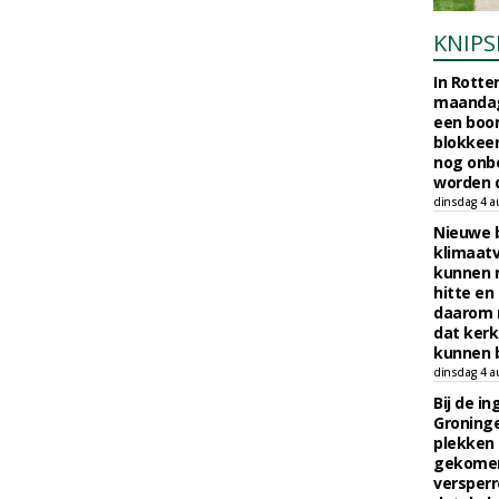
KNIPS
In Rotte
maandag
een boo
blokkeer
nog onb
worden d
dinsdag 4 a
Nieuwe 
klimaat
kunnen 
hitte en
daarom 
dat kerk
kunnen b
dinsdag 4 a
Bij de i
Groninge
plekken
gekomen
versperr