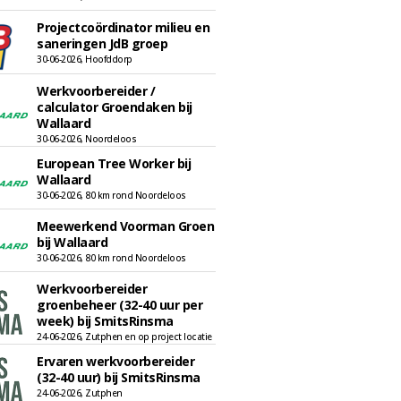
Projectcoördinator milieu en
saneringen JdB groep
30-06-2026, Hoofddorp
Werkvoorbereider /
calculator Groendaken bij
Wallaard
30-06-2026, Noordeloos
European Tree Worker bij
Wallaard
30-06-2026, 80 km rond Noordeloos
Meewerkend Voorman Groen
bij Wallaard
30-06-2026, 80 km rond Noordeloos
Werkvoorbereider
groenbeheer (32-40 uur per
week) bij SmitsRinsma
24-06-2026, Zutphen en op project locatie
Ervaren werkvoorbereider
(32-40 uur) bij SmitsRinsma
24-06-2026, Zutphen