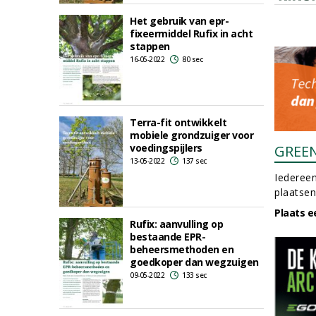
Het gebruik van epr-
fixeermiddel Rufix in acht
stappen
16-05-2022
80 sec
Terra-fit ontwikkelt
mobiele grondzuiger voor
voedingspijlers
GREE
13-05-2022
137 sec
Iedereen
plaatsen
Plaats e
Rufix: aanvulling op
bestaande EPR-
beheersmethoden en
goedkoper dan wegzuigen
09-05-2022
133 sec