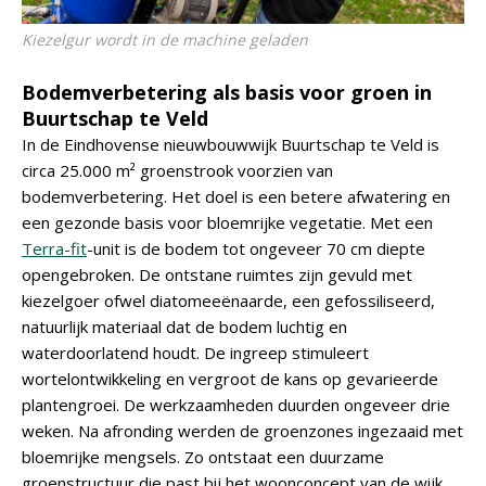
Kiezelgur wordt in de machine geladen
Bodemverbetering als basis voor groen in
Buurtschap te Veld
In de Eindhovense nieuwbouwwijk Buurtschap te Veld is
circa 25.000 m² groenstrook voorzien van
bodemverbetering. Het doel is een betere afwatering en
een gezonde basis voor bloemrijke vegetatie. Met een
Terra-fit
-unit is de bodem tot ongeveer 70 cm diepte
opengebroken. De ontstane ruimtes zijn gevuld met
kiezelgoer ofwel diatomeeënaarde, een gefossiliseerd,
natuurlijk materiaal dat de bodem luchtig en
waterdoorlatend houdt. De ingreep stimuleert
wortelontwikkeling en vergroot de kans op gevarieerde
plantengroei. De werkzaamheden duurden ongeveer drie
weken. Na afronding werden de groenzones ingezaaid met
bloemrijke mengsels. Zo ontstaat een duurzame
groenstructuur die past bij het woonconcept van de wijk.