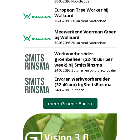
30-06-2026, Noordeloos
European Tree Worker bij
Wallaard
30-06-2026, 80 km rond Noordeloos
Meewerkend Voorman Groen
bij Wallaard
30-06-2026, 80 km rond Noordeloos
Werkvoorbereider
groenbeheer (32-40 uur per
week) bij SmitsRinsma
24-06-2026, Zutphen en op project locatie
Ervaren werkvoorbereider
(32-40 uur) bij SmitsRinsma
24-06-2026, Zutphen
meer Groene Banen