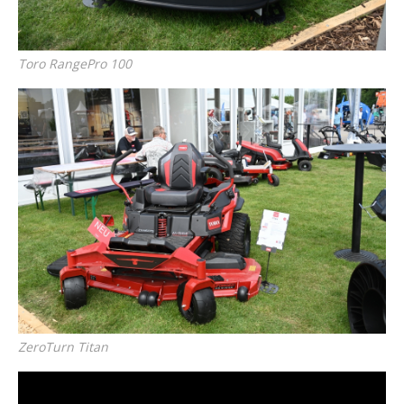
Toro RangePro 100
ZeroTurn Titan