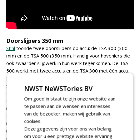
Doorslijpers 350 mm
Stihl
toonde twee doorslijpers op accu: de TSA 300 (300
mm) en de TSA 500 (350 mm). Handig voor hoveniers die
ook zwaarder slijpwerk in hun werk tegenkomen. De TSA
500 werkt met twee accu's en de TSA 300 met één accu.
Dat is belangrijk nieuws, omdat je ziet dat hoveniers ook
steeds vaker grote banden door moeten slijpen.
NWST NeWSTories BV
Daarnaast was er een telescoopsteel voor de GTA 26 en
Om goed in staat te zijn onze website aan
HSA 26 - praktisch. Niet echt professioneel gereedschap,
te passen aan de wensen en interesses
maar toch handig in de bus. En niet al te duur. .
van de bezoeker, maken wij gebruik van
De hoveniers die de GTA 40 minikettingzaag gebruiken
cookies.
moet ik tot nu toe teleurstellen. Voor die populaire
Deze gegevens zijn voor ons van belang
machines is er nog geen telescooppaal beschikbaar, maar
om voor u een prettige website ervaring
die zou wel komen.