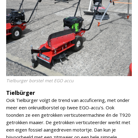
Tielburger borstel met EGO accu
Tielbürger
Ook Tielbürger volgt de trend van accuficering, met onder
meer een onkruidborstel op twee EGO-accu's. Ook
toonden ze een getrokken verticuteermachine én de T920
getrokken maaier. De getrokken verticuteerder werkt met
een eigen fossiel aangedreven motortje. Dan kun je
bijvoorbeeld met een zitmaaier op een hele simpele