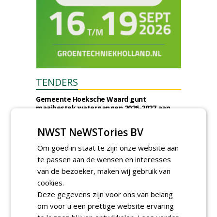
TENDERS
Gemeente Hoeksche Waard gunt
maaibestek watergangen 2026-2027 aan
Verhart Groen en Jaro.
vrijdag 7 augustus 2026
NWST NeWSTories BV
Gemeente Tilburg gunt raamovereenkomst
kap en herplant bomen aan J. van Esch.
Om goed in staat te zijn onze website aan
vrijdag 7 augustus 2026
te passen aan de wensen en interesses
Gemeente Nissewaard gunt eeheer en
van de bezoeker, maken wij gebruik van
onderhoud openbare verlichting (OVL)
cookies.
gemeenten Voorne aan Zee en Nissewaard
Deze gegevens zijn voor ons van belang
aan Ünsal Infratechniek.
vrijdag 7 augustus 2026
om voor u een prettige website ervaring
Gemeente Tilburg gunt ecologische