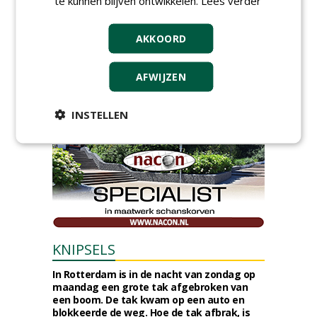
te kunnen blijven ontwikkelen.
Lees verder
verbindingszone Zwaluwenbunders en
boslandschap Rugdijk aan Van Helvoirt
Groenprojecten
AKKOORD
vrijdag 7 augustus 2026
Gemeente Eindhoven gunt groot
AFWIJZEN
onderhoud ''Stedelijk bos'' binnen de
bebouwingscontour houtkap aan
Boomrooierij Weijtmans.
INSTELLEN
donderdag 6 augustus 2026
KNIPSELS
In Rotterdam is in de nacht van zondag op
maandag een grote tak afgebroken van
een boom. De tak kwam op een auto en
blokkeerde de weg. Hoe de tak afbrak, is