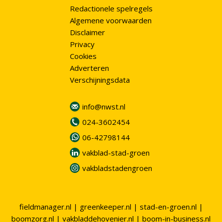
Redactionele spelregels
Algemene voorwaarden
Disclaimer
Privacy
Cookies
Adverteren
Verschijningsdata
info@nwst.nl
024-3602454
06-42798144
vakblad-stad-groen
vakbladstadengroen
fieldmanager.nl
|
greenkeeper.nl
|
stad-en-groen.nl
|
boomzorg.nl
|
vakbladdehovenier.nl
|
boom-in-business.nl