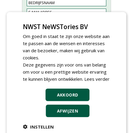
NWST NeWSTories BV
Om goed in staat te zijn onze website aan
te passen aan de wensen en interesses
van de bezoeker, maken wij gebruik van
cookies.
Deze gegevens zijn voor ons van belang
Adviseur openbaar groen,
om voor u een prettige website ervaring
sportvelden & golfbanen bij
te kunnen blijven ontwikkelen.
Lees verder
Vos Capelle
27-07-2026, Sprang-Capelle
AKKOORD
Accountmanager Nederland
bij Dabekausen
15-07-2026, Nederweert
AFWIJZEN
Projectcoördinator milieu en
saneringen JdB groep
INSTELLEN
30-06-2026, Hoofddorp