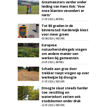
Grasmeesters verder onder
leiding van Hans Kok: 'Voor
onze klanten verandert er
niets'
21-07-2026 | ARTIKEL
Tot 80 graden in de
binnenstad: Harderwijk kiest
voor meer groen
05-08-2026 | NIEUWS
Europese
natuurherstelregels vragen
om andere manier van
werken bij gemeenten
20-07-2026 | ARTIKEL
Schade aan gras door
trekker roept vragen op over
werkwijze bij droogte
31-07-2026 | NIEUWS
Droogte slaat steeds harder
toe: verzilting en
watertekort zetten ook
stadsbomen onder druk
22-07-2026 | NIEUWS