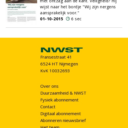
met ontzag aan de kant. Veiligheid? Hij
wijst naar het bordje "Wij zijn nergens
aansprakelijk voor."
01-10-2015
6 sec
Fransestraat 41
6524 HT Nijmegen
KvK 10032693
Over ons
Duurzaamheid & NWST
Fysiek abonnement
Contact
Digitaal abonnement
Abonneren nieuwsbrief
Het team