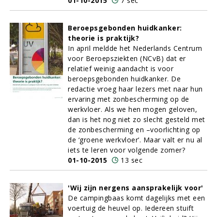
01-10-2015
7 sec
Beroepsgebonden huidkanker:
theorie is praktijk?
In april meldde het Nederlands Centrum
voor Beroepsziekten (NCvB) dat er
relatief weinig aandacht is voor
beroepsgebonden huidkanker. De
redactie vroeg haar lezers met naar hun
ervaring met zonbescherming op de
werkvloer. Als we hen mogen geloven,
dan is het nog niet zo slecht gesteld met
de zonbescherming en –voorlichting op
de ‘groene werkvloer’. Maar valt er nu al
iets te leren voor volgende zomer?
01-10-2015
13 sec
'Wij zijn nergens aansprakelijk voor'
De campingbaas komt dagelijks met een
voertuig de heuvel op. Iedereen stuift