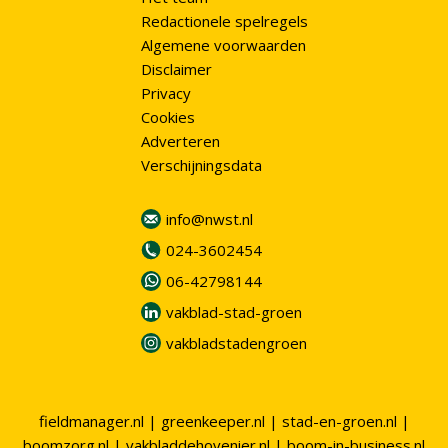
Redactionele spelregels
Algemene voorwaarden
Disclaimer
Privacy
Cookies
Adverteren
Verschijningsdata
info@nwst.nl
024-3602454
06-42798144
vakblad-stad-groen
vakbladstadengroen
fieldmanager.nl
|
greenkeeper.nl
|
stad-en-groen.nl
|
boomzorg.nl
|
vakbladdehovenier.nl
|
boom-in-business.nl