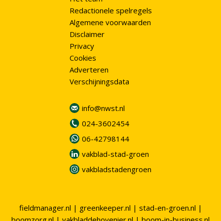
Redactionele spelregels
Algemene voorwaarden
Disclaimer
Privacy
Cookies
Adverteren
Verschijningsdata
info@nwst.nl
024-3602454
06-42798144
vakblad-stad-groen
vakbladstadengroen
fieldmanager.nl
|
greenkeeper.nl
|
stad-en-groen.nl
|
boomzorg.nl
|
vakbladdehovenier.nl
|
boom-in-business.nl