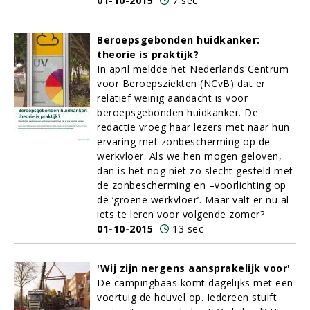
01-10-2015
7 sec
Beroepsgebonden huidkanker:
theorie is praktijk?
In april meldde het Nederlands Centrum
voor Beroepsziekten (NCvB) dat er
relatief weinig aandacht is voor
beroepsgebonden huidkanker. De
redactie vroeg haar lezers met naar hun
ervaring met zonbescherming op de
werkvloer. Als we hen mogen geloven,
dan is het nog niet zo slecht gesteld met
de zonbescherming en –voorlichting op
de ‘groene werkvloer’. Maar valt er nu al
iets te leren voor volgende zomer?
01-10-2015
13 sec
'Wij zijn nergens aansprakelijk voor'
De campingbaas komt dagelijks met een
voertuig de heuvel op. Iedereen stuift