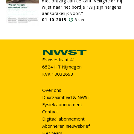
met ontzag aan de kant. Veiligheid? Hij
wijst naar het bordje "Wij zijn nergens
aansprakelijk voor."
01-10-2015
6 sec
Fransestraat 41
6524 HT Nijmegen
KvK 10032693
Over ons
Duurzaamheid & NWST
Fysiek abonnement
Contact
Digitaal abonnement
Abonneren nieuwsbrief
Het team