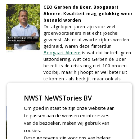
CEO Gerben de Boer, Boogaaart
Almere: Kwaliteit mag gelukkig weer
betaald worden
De afgelopen jaren zijn voor veel
groenvoorzieners niet echt joechei
geweest. Als er al zwarte cijfers werden
gedraaid, waren deze flinterdun.
Boogaart Almere
is wat dat betreft geen
uitzondering. Wat ceo Gerben de Boer
betreft is de crisis nog niet 100 procent
voorbij, maar hij hoopt er wel beter uit
te komen - als bedrijf, maar ook als
professional. .
01-10-2015
14 sec
NWST NeWSTories BV
Om goed in staat te zijn onze website aan
Hoe kun je een Rolls Royce
te passen aan de wensen en interesses
omtoveren in een BMW?
van de bezoeker, maken wij gebruik van
Bij de persintroductie van het nieuwe
Ransomes Jacobsen
MP-platform in
cookies.
2014 werden de oude
Deze gegevens zijn voor ons van belang