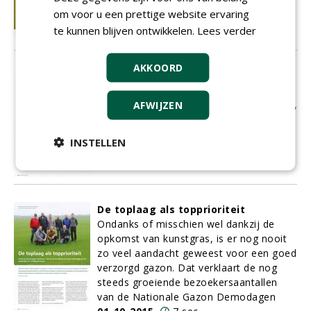
openbaargroenmaaiers van dit concern
om voor u een prettige website ervaring
wel vergeleken met Rolls Royce.
te kunnen blijven ontwikkelen.
Lees verder
01-10-2015
6 sec
AKKOORD
Groene innovaties
Het idee dat er zoiets als een
gebalanceerde en rustige markt ontstaat,
AFWIJZEN
is een farce
01-10-2015
3 sec
INSTELLEN
De toplaag als topprioriteit
Ondanks of misschien wel dankzij de
opkomst van kunstgras, is er nog nooit
zo veel aandacht geweest voor een goed
verzorgd gazon. Dat verklaart de nog
steeds groeiende bezoekersaantallen
van de Nationale Gazon Demodagen