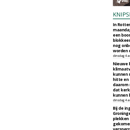
KNIPS
In Rotte
maandag
een boo
blokkeer
nog onb
worden d
dinsdag 4 a
Nieuwe 
klimaat
kunnen 
hitte en
daarom 
dat kerk
kunnen b
dinsdag 4 a
Bij de i
Groninge
plekken
gekomen
versperr