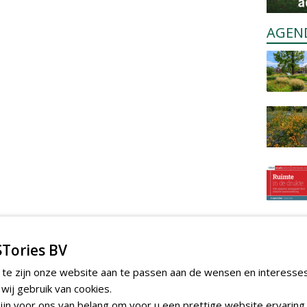
AGEN
Tories BV
 te zijn onze website aan te passen aan de wensen en interesse
ij gebruik van cookies.
jn voor ons van belang om voor u een prettige website ervaring 