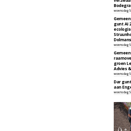
verzwaa
Bodegrav
woensdag 5
Gemeent
gunt AI
ecologis
Struunho
Dolmans 
woensdag 5
Gemeent
raamove
groen L
Advies &
woensdag 5
Dar gun
aan Enge
woensdag 5