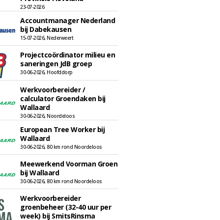
23-07-2026
Accountmanager Nederland
bij Dabekausen
15-07-2026, Nederweert
Projectcoördinator milieu en
saneringen JdB groep
30-06-2026, Hoofddorp
Werkvoorbereider /
calculator Groendaken bij
Wallaard
30-06-2026, Noordeloos
European Tree Worker bij
Wallaard
30-06-2026, 80 km rond Noordeloos
Meewerkend Voorman Groen
bij Wallaard
30-06-2026, 80 km rond Noordeloos
Werkvoorbereider
groenbeheer (32-40 uur per
week) bij SmitsRinsma