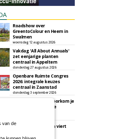
DA
Roadshow over
GreentoColour en Heem in
Swalmen
woensdag 12 augustus 2026
Vakdag 'All About Annuals'
zet eenjarige planten
centraal in Appeltern
donderdag 27 augustus 2026
Openbare Ruimte Congres
2026: integrale keuzes
centraal in Zaanstad
donderdag 3 september 2026
Lunchwebinar: zo voorkom je
dat natuurinclusieve
ambities stranden
dinsdag 8 september 2026
s van de
Rooftop Symposium viert
tien jaar duurzame
dakontwikkeling
te kunnen blijven