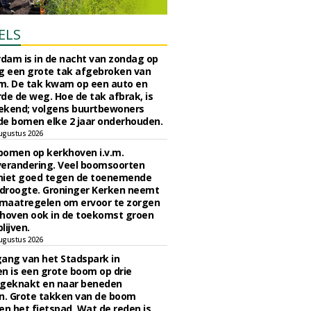
ELS
rdam is in de nacht van zondag op
 een grote tak afgebroken van
m. De tak kwam op een auto en
de de weg. Hoe de tak afbrak, is
ekend; volgens buurtbewoners
e bomen elke 2 jaar onderhouden.
ugustus 2026
bomen op kerkhoven i.v.m.
verandering. Veel boomsoorten
niet goed tegen de toenemende
 droogte. Groninger Kerken neemt
maatregelen om ervoor te zorgen
hoven ook in de toekomst groen
lijven.
ugustus 2026
ngang van het Stadspark in
n is een grote boom op drie
 geknakt en naar beneden
. Grote takken van de boom
en het fietspad. Wat de reden is