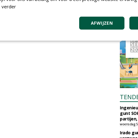
 verder
AFWIJZEN
TEND
Ingenie
gunt SOK
partijen,
woensdag 5
Irado g