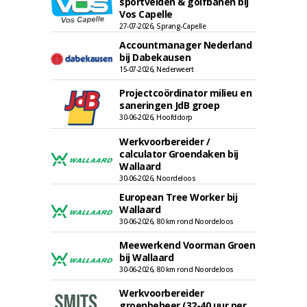
sportvelden & golfbanen bij
Vos Capelle
27-07-2026, Sprang-Capelle
Accountmanager Nederland
bij Dabekausen
15-07-2026, Nederweert
Projectcoördinator milieu en
saneringen JdB groep
30-06-2026, Hoofddorp
Werkvoorbereider /
calculator Groendaken bij
Wallaard
30-06-2026, Noordeloos
European Tree Worker bij
Wallaard
30-06-2026, 80 km rond Noordeloos
Meewerkend Voorman Groen
bij Wallaard
30-06-2026, 80 km rond Noordeloos
Werkvoorbereider
groenbeheer (32-40 uur per