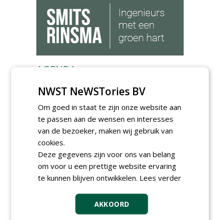
AGENDA
Roadshow over
NWST NeWSTories BV
GreentoColour en Heem in
Swalmen
Om goed in staat te zijn onze website aan
woensdag 12 augustus 2026
te passen aan de wensen en interesses
Vakdag 'All About Annuals'
van de bezoeker, maken wij gebruik van
zet eenjarige planten
cookies.
centraal in Appeltern
Deze gegevens zijn voor ons van belang
donderdag 27 augustus 2026
om voor u een prettige website ervaring
Openbare Ruimte Congres
2026: integrale keuzes
te kunnen blijven ontwikkelen.
Lees verder
centraal in Zaanstad
donderdag 3 september 2026
AKKOORD
Lunchwebinar: zo voorkom je
dat natuurinclusieve