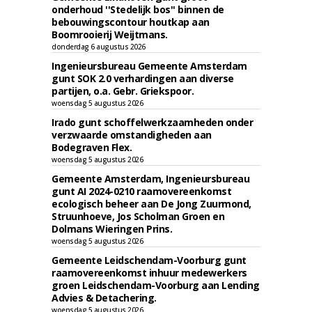
onderhoud ''Stedelijk bos'' binnen de
bebouwingscontour houtkap aan
Boomrooierij Weijtmans.
donderdag 6 augustus 2026
Ingenieursbureau Gemeente Amsterdam
gunt SOK 2.0 verhardingen aan diverse
partijen, o.a. Gebr. Griekspoor.
woensdag 5 augustus 2026
Irado gunt schoffelwerkzaamheden onder
verzwaarde omstandigheden aan
Bodegraven Flex.
woensdag 5 augustus 2026
Gemeente Amsterdam, Ingenieursbureau
gunt AI 2024-0210 raamovereenkomst
ecologisch beheer aan De Jong Zuurmond,
Struunhoeve, Jos Scholman Groen en
Dolmans Wieringen Prins.
woensdag 5 augustus 2026
Gemeente Leidschendam-Voorburg gunt
raamovereenkomst inhuur medewerkers
groen Leidschendam-Voorburg aan Lending
Advies & Detachering.
woensdag 5 augustus 2026