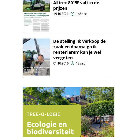
Alltrec 8015F valt in de
prijzen
19-10-2021
148 sec
De stelling 'Ik verkoop de
zaak en daarna ga ik
rentenieren' kun je wel
vergeten
01-10-2016
12 sec