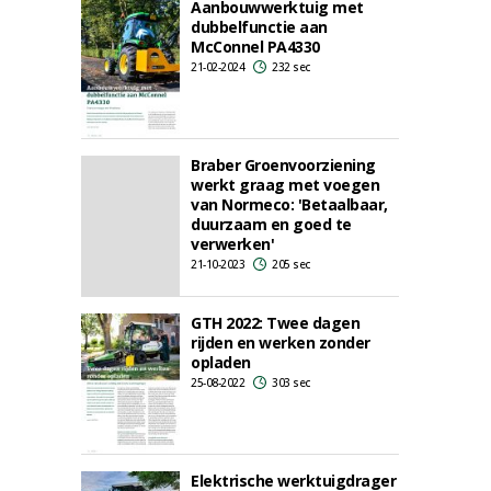
Aanbouwwerktuig met
dubbelfunctie aan
McConnel PA4330
21-02-2024
232 sec
Braber Groenvoorziening
werkt graag met voegen
van Normeco: 'Betaalbaar,
duurzaam en goed te
verwerken'
21-10-2023
205 sec
GTH 2022: Twee dagen
rijden en werken zonder
opladen
25-08-2022
303 sec
Elektrische werktuigdrager