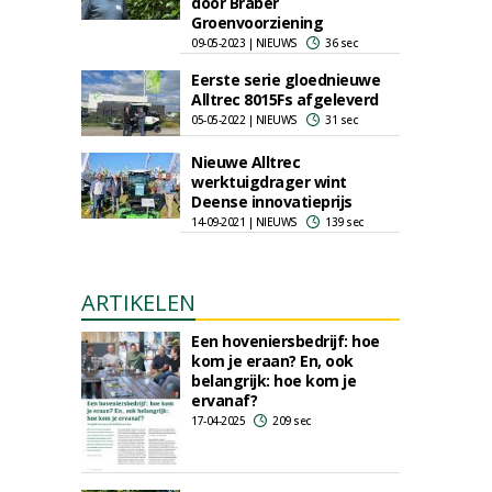
door Braber
Groenvoorziening
09-05-2023 | NIEUWS
36 sec
Eerste serie gloednieuwe
Alltrec 8015Fs afgeleverd
05-05-2022 | NIEUWS
31 sec
Nieuwe Alltrec
werktuigdrager wint
Deense innovatieprijs
14-09-2021 | NIEUWS
139 sec
ARTIKELEN
Een hoveniersbedrijf: hoe
kom je eraan? En, ook
belangrijk: hoe kom je
ervanaf?
17-04-2025
209 sec