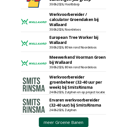
30-06-2026, Hoofddorp
Werkvoorbereider /
calculator Groendaken bij
Wallaard
30-06-2026, Noordeloos
European Tree Worker bij
Wallaard
30-06-2026, 80 km rond Noordeloos
Meewerkend Voorman Groen
bij Wallaard
30-06-2026, 80 km rond Noordeloos
Werkvoorbereider
groenbeheer (32-40 uur per
week) bij SmitsRinsma
24-06-2026, Zutphen en op project locatie
Ervaren werkvoorbereider
(32-40 uur) bij SmitsRinsma
24-06-2026, Zutphen
meer Groene Banen