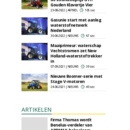
Gouden Klavertje Vier
23-08-2022 | ARTIKEL
105 sec
Gasunie start met aanleg
waterstofnetwerk
Nederland
30-06-2022 | NIEUWS
67 sec
Maaiprimeur: waterschap
Vechtstromen zet New
Holland-waterstoftrekker
in
07-09-2021 | NIEUWS
39 sec
Nieuwe Boomer-serie met
Stage V-motoren
24-06-2021 | NIEUWS
40 sec
ARTIKELEN
Firma Thomas wordt
Benelux-verdeler van