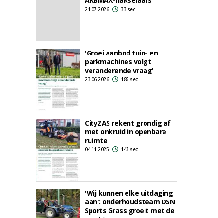
ARBMAX-hakselaars
21-07-2026
33 sec
'Groei aanbod tuin- en
parkmachines volgt
veranderende vraag'
23-06-2026
185 sec
CityZAS rekent grondig af
met onkruid in openbare
ruimte
04-11-2025
143 sec
'Wij kunnen elke uitdaging
aan': onderhoudsteam DSN
Sports Grass groeit met de