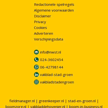
Redactionele spelregels
Algemene voorwaarden
Disclaimer
Privacy
Cookies
Adverteren
Verschijningsdata
info@nwst.nl
024-3602454
06-42798144
vakblad-stad-groen
vakbladstadengroen
fieldmanager.nl
|
greenkeeper.nl
|
stad-en-groen.nl
|
boomzorg.nl
|
vakbladdehovenier.nl
|
boom-in-business.nl