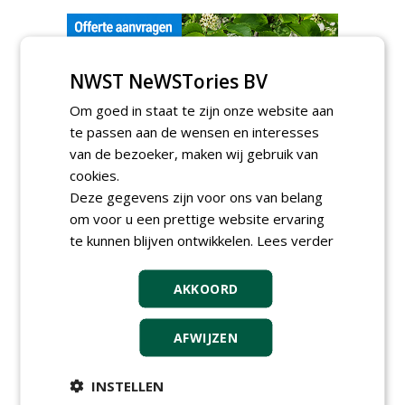
NWST NeWSTories BV
Om goed in staat te zijn onze website aan
te passen aan de wensen en interesses
GREEN OUTLET
van de bezoeker, maken wij gebruik van
cookies.
Iedereen kan gratis kleine advertenties
Deze gegevens zijn voor ons van belang
plaatsen via zijn eigen account.
om voor u een prettige website ervaring
Plaats een gratis advertentie
te kunnen blijven ontwikkelen.
Lees verder
AKKOORD
AFWIJZEN
INSTELLEN
AGENDA