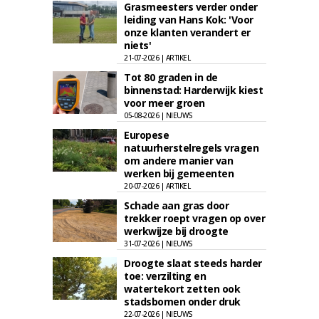
Grasmeesters verder onder
leiding van Hans Kok: 'Voor
onze klanten verandert er
niets'
21-07-2026 | ARTIKEL
Tot 80 graden in de
binnenstad: Harderwijk kiest
voor meer groen
05-08-2026 | NIEUWS
Europese
natuurherstelregels vragen
om andere manier van
werken bij gemeenten
20-07-2026 | ARTIKEL
Schade aan gras door
trekker roept vragen op over
werkwijze bij droogte
31-07-2026 | NIEUWS
Droogte slaat steeds harder
toe: verzilting en
watertekort zetten ook
stadsbomen onder druk
22-07-2026 | NIEUWS