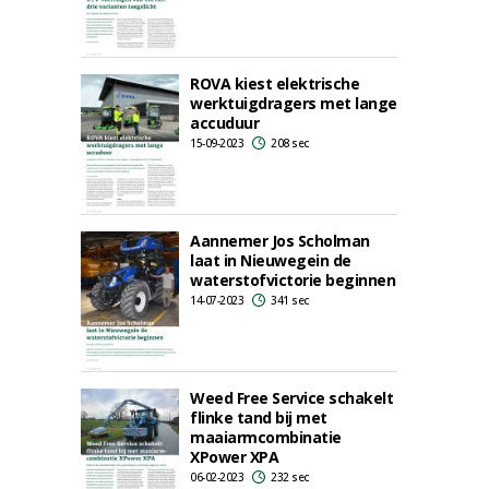
ROVA kiest elektrische
werktuigdragers met lange
accuduur
15-09-2023
208 sec
Aannemer Jos Scholman
laat in Nieuwegein de
waterstofvictorie beginnen
14-07-2023
341 sec
Weed Free Service schakelt
flinke tand bij met
maaiarmcombinatie
XPower XPA
06-02-2023
232 sec