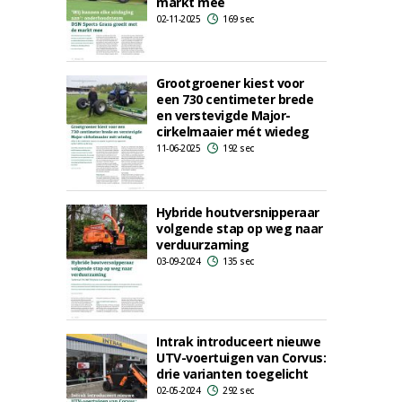
markt mee
02-11-2025
169 sec
Grootgroener kiest voor
een 730 centimeter brede
en verstevigde Major-
cirkelmaaier mét wiedeg
11-06-2025
192 sec
Hybride houtversnipperaar
volgende stap op weg naar
verduurzaming
03-09-2024
135 sec
Intrak introduceert nieuwe
UTV-voertuigen van Corvus:
drie varianten toegelicht
02-05-2024
292 sec