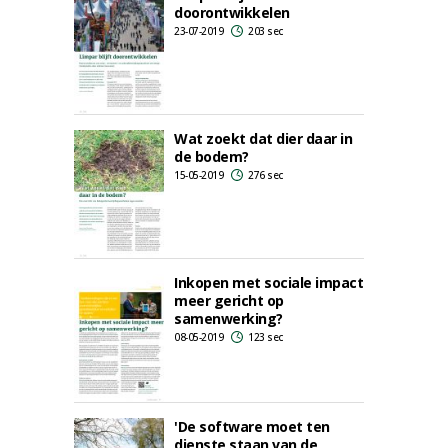
doorontwikkelen
23-07-2019
203 sec
Wat zoekt dat dier daar in
de bodem?
15-05-2019
276 sec
Inkopen met sociale impact
meer gericht op
samenwerking?
08-05-2019
123 sec
'De software moet ten
dienste staan van de