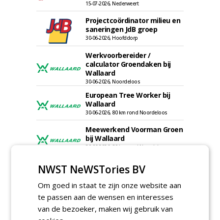
15-07-2026, Nederweert
Projectcoördinator milieu en
saneringen JdB groep
30-06-2026, Hoofddorp
Werkvoorbereider /
calculator Groendaken bij
Wallaard
30-06-2026, Noordeloos
European Tree Worker bij
Wallaard
30-06-2026, 80 km rond Noordeloos
Meewerkend Voorman Groen
bij Wallaard
30-06-2026, 80 km rond Noordeloos
Werkvoorbereider
NWST NeWSTories BV
groenbeheer (32-40 uur per
week) bij SmitsRinsma
Om goed in staat te zijn onze website aan
24-06-2026, Zutphen en op project locatie
te passen aan de wensen en interesses
Ervaren werkvoorbereider
van de bezoeker, maken wij gebruik van
(32-40 uur) bij SmitsRinsma