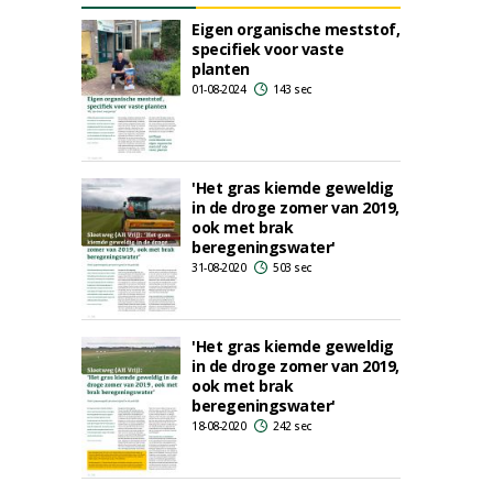
Eigen organische meststof,
specifiek voor vaste
planten
01-08-2024
143 sec
'Het gras kiemde geweldig
in de droge zomer van 2019,
ook met brak
beregeningswater'
31-08-2020
503 sec
'Het gras kiemde geweldig
in de droge zomer van 2019,
ook met brak
beregeningswater'
18-08-2020
242 sec