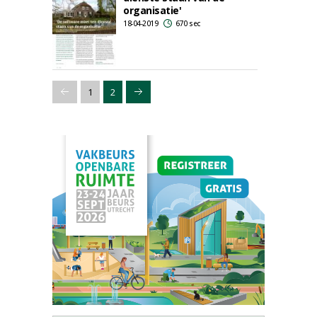
organisatie'
18-04-2019
670 sec
1
2