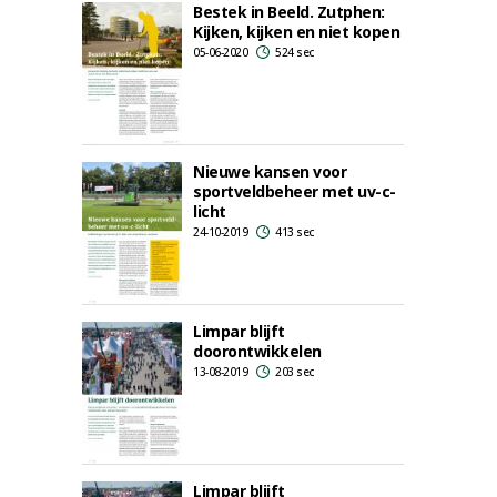
Bestek in Beeld. Zutphen:
Kijken, kijken en niet kopen
05-06-2020
524 sec
Nieuwe kansen voor
sportveldbeheer met uv-c-
licht
24-10-2019
413 sec
Limpar blijft
doorontwikkelen
13-08-2019
203 sec
Limpar blijft