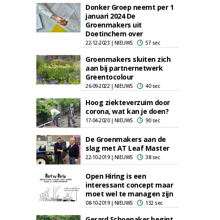
Donker Groep neemt per 1
januari 2024 De
Groenmakers uit
Doetinchem over
22-12-2023 | NIEUWS
57 sec
Groenmakers sluiten zich
aan bij partnernetwerk
Greentocolour
26-09-2022 | NIEUWS
40 sec
Hoog ziekteverzuim door
corona, wat kan je doen?
17-04-2020 | NIEUWS
90 sec
De Groenmakers aan de
slag met AT Leaf Master
22-10-2019 | NIEUWS
38 sec
Open Hiring is een
interessant concept maar
moet wel te managen zijn
08-10-2019 | NIEUWS
132 sec
Gerard Schoenaker begint