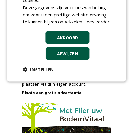
cookies.
24-06-2026, Zutphen
Deze gegevens zijn voor ons van belang
meer Groene Banen
om voor u een prettige website ervaring
te kunnen blijven ontwikkelen.
Lees verder
AKKOORD
AFWIJZEN
GREEN OUTLET
INSTELLEN
Iedereen kan gratis kleine advertenties
plaatsen via zijn eigen account.
Plaats een gratis advertentie