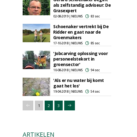
als zelfstandig adviseur: De
Grasexpert
02-08-2019 | NIEUWS
83 sec
Schoenaker vertrekt bij De
Ridder en gaat naar de
Groenmakers
17-10-2018 | NIEUWS
85 sec
'Jobcarving oplossing voor
personeelstekort in
groensector'
10-08-2018 | NIEUWS
94 sec
'Als er nu water bij komt
gaat het los'
19-04-2018 | NIEUWS
54 sec
1
2
3
ARTIKELEN