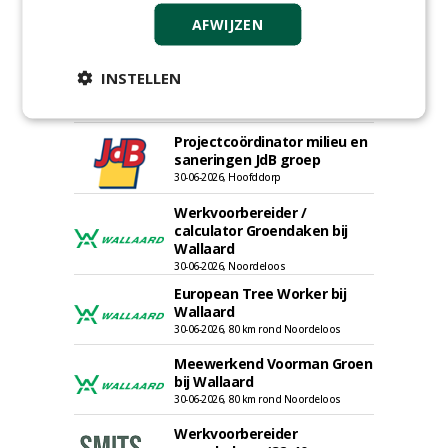
sportvelden & golfbanen bij
AFWIJZEN
Vos Capelle
27-07-2026, Sprang-Capelle
Accountmanager Nederland
INSTELLEN
bij Dabekausen
15-07-2026, Nederweert
Projectcoördinator milieu en
saneringen JdB groep
30-06-2026, Hoofddorp
Werkvoorbereider /
calculator Groendaken bij
Wallaard
30-06-2026, Noordeloos
European Tree Worker bij
Wallaard
30-06-2026, 80 km rond Noordeloos
Meewerkend Voorman Groen
bij Wallaard
30-06-2026, 80 km rond Noordeloos
Werkvoorbereider