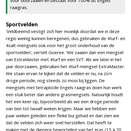
voor doorzaaien en bestaat voor 100% uit Engels
raaigras.
Sportvelden
'Veldbeemd vestigt zich hier moeilijk doordat we in deze
regio weinig kunnen beregenen, dus gebruiken de 4turf- en
4salt-mengsels ook voor het groot onderhoud van de
sportvelden', vertelt Goeree. 'We zaaien dan een mengsel
van ExtraMaster met 4turf en een SV7. Als we later in het
jaar doorzaaien, gebruiken het 4turf-mengsel ExtraMaster.
We staan ervan te kijken dat de velden er nu, na zo'n
droge periode, nog steeds zo mooi bij liggen. De
mengsels met tetraploïde Engels raaigras doen hun werk
een stuk beter dan andere grasmengsels. Natuurlijk houdt
het een keer op, bijvoorbeeld als we een droge periode
van tien tot twaalf weken krijgen. Maar we hebben een
paar weken geleden een flinke bui gehad en dan zien we
dat de velden zich weer snel herstellen. Dat heeft te
maken met de diepere beworteling van het gras (15 à 20