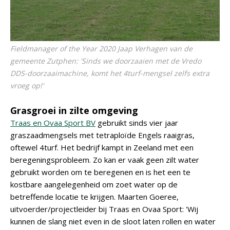
Fieldmanager of the Year 2020 Jaap Verhagen van de
gemeente Zutphen: 'Sinds we doorzaaien met de Vredo
DDS-doorzaaimachine, komt het 4turf-mengsel zelfs extra
vroeg op!'
Grasgroei in zilte omgeving
Traas en Ovaa Sport BV
gebruikt sinds vier jaar
graszaadmengsels met tetraploïde Engels raaigras,
oftewel 4turf. Het bedrijf kampt in Zeeland met een
beregeningsprobleem. Zo kan er vaak geen zilt water
gebruikt worden om te beregenen en is het een te
kostbare aangelegenheid om zoet water op de
betreffende locatie te krijgen. Maarten Goeree,
uitvoerder/projectleider bij Traas en Ovaa Sport: 'Wij
kunnen de slang niet even in de sloot laten rollen en water