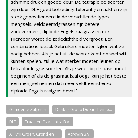
schimmeldruk en goede kleur. De tetraploïde soorten
zijn door DLF goed betredingstolerant gemaakt en zijn
sterk gepositioneerd in de verschillende types
mengsels. Veldbeemdgrassen zijn betere
zodevormers, diploïde Engels raaigrassen ook.
Hierdoor wordt de zodedichtheid vergroot. Een
combinatie is ideaal. Gebruikers moeten kijken wat ze
nodig hebben. Als je net uit de winter komt en snel wilt
kunnen spelen, zul je wat sterker moeten leunen op
tetraploïde grassoorten. Als je weer bij de basis moet
beginnen of als de grasmat kaal oogt, kun je het beste
een mengsel nemen dat meer veldbeemd en/of
diploïde Engels raaigras bevat.'
Gemeente Zutphen
Donker Groep Doetinchem b...
DLF
Traas en Ovaa Infra B.V.
AH Vrij Groen, Grond en I...
Agrowin B.V.