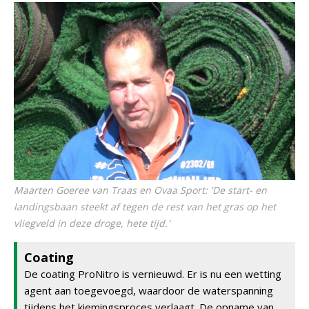
Maarten Goeree van Traas en Ovaa Sport: 'De start- en
landingsbaan steekt af tegen de rest van het gras op het
vliegveld in deze droge, hete tijd.'
Coating
De coating ProNitro is vernieuwd. Er is nu een wetting
agent aan toegevoegd, waardoor de waterspanning
tijdens het kiemingsproces verlaagt. De opname van