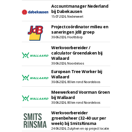
Accountmanager Nederland
bij Dabekausen
15-07-2026, Nederweert
Projectcoördinator milieu en
saneringen JdB groep
30-06-2026, Hoofddorp
Werkvoorbereider /
calculator Groendaken bij
Wallaard
30-06-2026, Noordeloos
European Tree Worker bij
Wallaard
30-06-2026, 80 km rond Noordeloos
Meewerkend Voorman Groen
bij Wallaard
30-06-2026, 80 km rond Noordeloos
Werkvoorbereider
groenbeheer (32-40 uur per
week) bij SmitsRinsma
24-06-2026, Zutphen en op project locatie