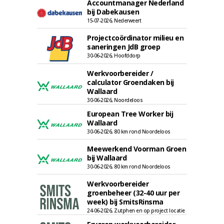
Accountmanager Nederland
bij Dabekausen
15-07-2026, Nederweert
Projectcoördinator milieu en
saneringen JdB groep
30-06-2026, Hoofddorp
Werkvoorbereider /
calculator Groendaken bij
Wallaard
30-06-2026, Noordeloos
European Tree Worker bij
Wallaard
30-06-2026, 80 km rond Noordeloos
Meewerkend Voorman Groen
bij Wallaard
30-06-2026, 80 km rond Noordeloos
Werkvoorbereider
groenbeheer (32-40 uur per
week) bij SmitsRinsma
24-06-2026, Zutphen en op project locatie