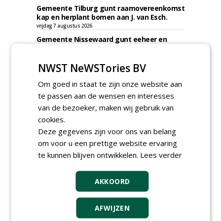
Gemeente Tilburg gunt raamovereenkomst
kap en herplant bomen aan J. van Esch.
vrijdag 7 augustus 2026
Gemeente Nissewaard gunt eeheer en
onderhoud openbare verlichting (OVL)
gemeenten Voorne aan Zee en Nissewaard
NWST NeWSTories BV
aan Ünsal Infratechniek.
vrijdag 7 augustus 2026
Om goed in staat te zijn onze website aan
Gemeente Tilburg gunt ecologische
te passen aan de wensen en interesses
verbindingszone Zwaluwenbunders en
boslandschap Rugdijk aan Van Helvoirt
van de bezoeker, maken wij gebruik van
Groenprojecten
cookies.
vrijdag 7 augustus 2026
Deze gegevens zijn voor ons van belang
Gemeente Eindhoven gunt groot
om voor u een prettige website ervaring
onderhoud ''Stedelijk bos'' binnen de
te kunnen blijven ontwikkelen.
Lees verder
bebouwingscontour houtkap aan
Boomrooierij Weijtmans.
donderdag 6 augustus 2026
AKKOORD
AFWIJZEN