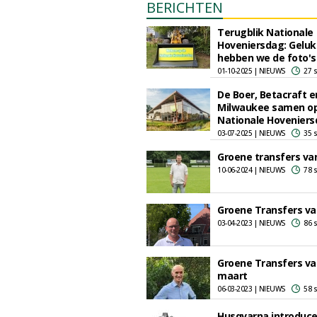
BERICHTEN
Terugblik Nationale
Hoveniersdag: Geluk
hebben we de foto's
01-10-2025 | NIEUWS
27 
De Boer, Betacraft e
Milwaukee samen o
Nationale Hovenier
03-07-2025 | NIEUWS
35 
Groene transfers van
10-06-2024 | NIEUWS
78 
Groene Transfers van
03-04-2023 | NIEUWS
86 
Groene Transfers va
maart
06-03-2023 | NIEUWS
58 
Husqvarna introduce