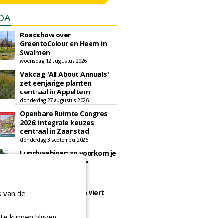
DA
Roadshow over
GreentoColour en Heem in
Swalmen
woensdag 12 augustus 2026
Vakdag 'All About Annuals'
zet eenjarige planten
centraal in Appeltern
donderdag 27 augustus 2026
Openbare Ruimte Congres
2026: integrale keuzes
centraal in Zaanstad
donderdag 3 september 2026
Lunchwebinar: zo voorkom je
dat natuurinclusieve
ambities stranden
dinsdag 8 september 2026
Rooftop Symposium viert
s van de
tien jaar duurzame
dakontwikkeling
te kunnen blijven