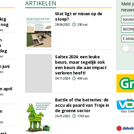
ARTIKELEN
Meld j
nieuws
Wat ligt er nieuw op de
kig
stoep?
 nog
28-04-2025
290 sec
sec
n
p
sdag
Saltex 2024: een leuke
sec
beurs, maar tegelijk ook
 juni
een beurs die aan impact
sec
verloren heeft!
04-11-2024
404 sec
 april
sec
Battle of the batteries: de
accu als paard van Troje in
de groene sector
n
26-01-2023
1769 sec
sec
ert