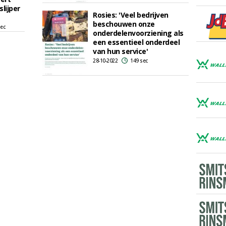
lijper
Rosies: 'Veel bedrijven
beschouwen onze
sec
onderdelenvoorziening als
een essentieel onderdeel
van hun service'
28-10-2022
149 sec