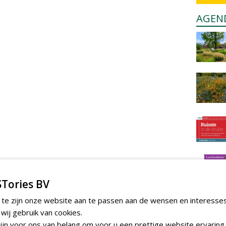
AGEN
Tories BV
 te zijn onze website aan te passen aan de wensen en interesse
ij gebruik van cookies.
jn voor ons van belang om voor u een prettige website ervaring 