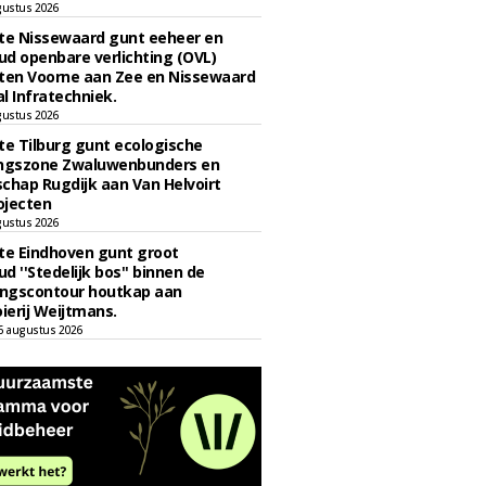
gustus 2026
e Nissewaard gunt eeheer en
d openbare verlichting (OVL)
en Voorne aan Zee en Nissewaard
l Infratechniek.
gustus 2026
e Tilburg gunt ecologische
ingszone Zwaluwenbunders en
chap Rugdijk aan Van Helvoirt
ojecten
gustus 2026
e Eindhoven gunt groot
d ''Stedelijk bos'' binnen de
ngscontour houtkap aan
erij Weijtmans.
6 augustus 2026