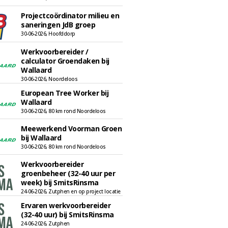
Projectcoördinator milieu en
saneringen JdB groep
30-06-2026, Hoofddorp
Werkvoorbereider /
calculator Groendaken bij
Wallaard
30-06-2026, Noordeloos
European Tree Worker bij
Wallaard
30-06-2026, 80 km rond Noordeloos
Meewerkend Voorman Groen
bij Wallaard
30-06-2026, 80 km rond Noordeloos
Werkvoorbereider
groenbeheer (32-40 uur per
week) bij SmitsRinsma
24-06-2026, Zutphen en op project locatie
Ervaren werkvoorbereider
(32-40 uur) bij SmitsRinsma
24-06-2026, Zutphen