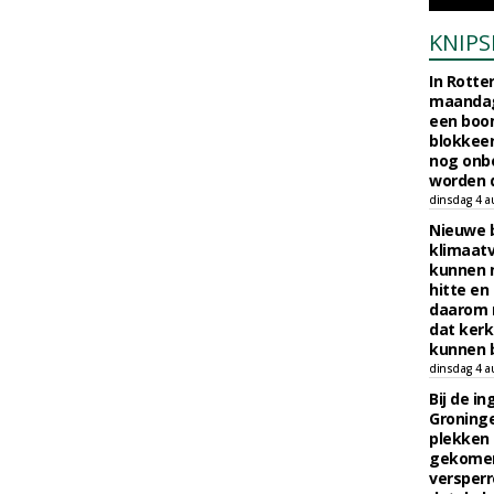
KNIPS
In Rotte
maandag
een boo
blokkeer
nog onb
worden d
dinsdag 4 a
Nieuwe 
klimaat
kunnen 
hitte en
daarom 
dat kerk
kunnen b
dinsdag 4 a
Bij de i
Groninge
plekken
gekomen
versperr