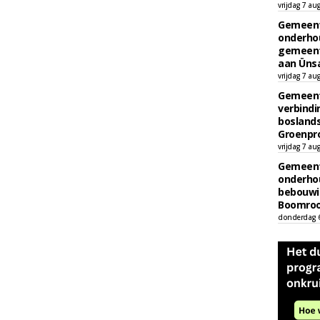
vrijdag 7 au
Gemeent
onderhou
gemeent
aan Ünsa
vrijdag 7 au
Gemeent
verbind
boslands
Groenpr
vrijdag 7 au
Gemeent
onderhou
bebouwi
Boomrooi
donderdag 