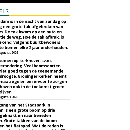
ELS
rdam is in de nacht van zondag op
 een grote tak afgebroken van
m. De tak kwam op een auto en
de de weg. Hoe de tak afbrak, is
ekend; volgens buurtbewoners
e bomen elke 2 jaar onderhouden.
ugustus 2026
bomen op kerkhoven i.v.m.
verandering. Veel boomsoorten
niet goed tegen de toenemende
 droogte. Groninger Kerken neemt
maatregelen om ervoor te zorgen
hoven ook in de toekomst groen
lijven.
ugustus 2026
ngang van het Stadspark in
n is een grote boom op drie
 geknakt en naar beneden
. Grote takken van de boom
en het fietspad. Wat de reden is