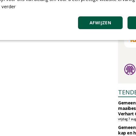
 verder
AFWIJZEN
TEND
Gemeent
maaibes
Verhart 
vrijdag 7 au
Gemeent
kap en h