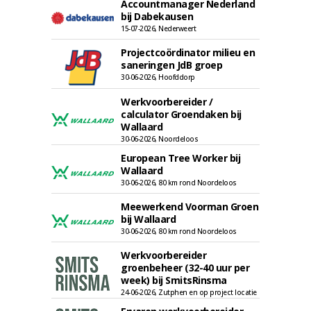
Accountmanager Nederland
bij Dabekausen
15-07-2026, Nederweert
Projectcoördinator milieu en
saneringen JdB groep
30-06-2026, Hoofddorp
Werkvoorbereider /
calculator Groendaken bij
Wallaard
30-06-2026, Noordeloos
European Tree Worker bij
Wallaard
30-06-2026, 80 km rond Noordeloos
Meewerkend Voorman Groen
bij Wallaard
30-06-2026, 80 km rond Noordeloos
Werkvoorbereider
groenbeheer (32-40 uur per
week) bij SmitsRinsma
24-06-2026, Zutphen en op project locatie