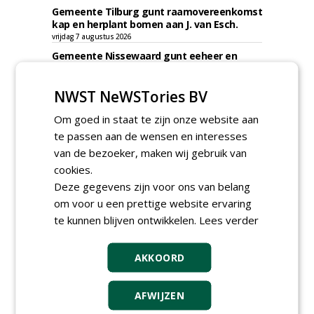
Gemeente Tilburg gunt raamovereenkomst
kap en herplant bomen aan J. van Esch.
vrijdag 7 augustus 2026
Gemeente Nissewaard gunt eeheer en
onderhoud openbare verlichting (OVL)
gemeenten Voorne aan Zee en Nissewaard
NWST NeWSTories BV
aan Ünsal Infratechniek.
vrijdag 7 augustus 2026
Om goed in staat te zijn onze website aan
Gemeente Tilburg gunt ecologische
te passen aan de wensen en interesses
verbindingszone Zwaluwenbunders en
boslandschap Rugdijk aan Van Helvoirt
van de bezoeker, maken wij gebruik van
Groenprojecten
cookies.
vrijdag 7 augustus 2026
Deze gegevens zijn voor ons van belang
Gemeente Eindhoven gunt groot
om voor u een prettige website ervaring
onderhoud ''Stedelijk bos'' binnen de
te kunnen blijven ontwikkelen.
Lees verder
bebouwingscontour houtkap aan
Boomrooierij Weijtmans.
donderdag 6 augustus 2026
AKKOORD
AFWIJZEN