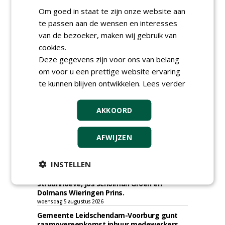
TENDERS
Om goed in staat te zijn onze website aan
te passen aan de wensen en interesses
Gemeente Eindhoven gunt groot
onderhoud ''Stedelijk bos'' binnen de
van de bezoeker, maken wij gebruik van
bebouwingscontour houtkap aan
cookies.
Boomrooierij Weijtmans.
Deze gegevens zijn voor ons van belang
donderdag 6 augustus 2026
om voor u een prettige website ervaring
Ingenieursbureau Gemeente Amsterdam
te kunnen blijven ontwikkelen.
Lees verder
gunt SOK 2.0 verhardingen aan diverse
partijen, o.a. Gebr. Griekspoor.
woensdag 5 augustus 2026
AKKOORD
Irado gunt schoffelwerkzaamheden onder
verzwaarde omstandigheden aan
Bodegraven Flex.
AFWIJZEN
woensdag 5 augustus 2026
Gemeente Amsterdam, Ingenieursbureau
INSTELLEN
gunt AI 2024-0210 raamovereenkomst
ecologisch beheer aan De Jong Zuurmond,
Struunhoeve, Jos Scholman Groen en
Dolmans Wieringen Prins.
woensdag 5 augustus 2026
Gemeente Leidschendam-Voorburg gunt
raamovereenkomst inhuur medewerkers