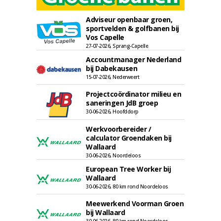
Adviseur openbaar groen,
sportvelden & golfbanen bij
Vos Capelle
27-07-2026, Sprang-Capelle
Accountmanager Nederland
bij Dabekausen
15-07-2026, Nederweert
Projectcoördinator milieu en
saneringen JdB groep
30-06-2026, Hoofddorp
Werkvoorbereider /
calculator Groendaken bij
Wallaard
30-06-2026, Noordeloos
European Tree Worker bij
Wallaard
30-06-2026, 80 km rond Noordeloos
Meewerkend Voorman Groen
bij Wallaard