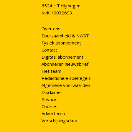
6524 HT Nijmegen
KvK 10032693
Over ons
Duurzaamheid & NWST
Fysiek abonnement
Contact
Digitaal abonnement
Abonneren nieuwsbrief
Het team
Redactionele spelregels
Algemene voorwaarden
Disclaimer
Privacy
Cookies
Adverteren
Verschijningsdata