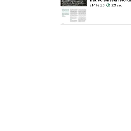
21-11-2020
221 sec