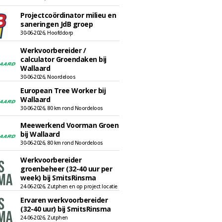
Projectcoördinator milieu en
saneringen JdB groep
30-06-2026, Hoofddorp
Werkvoorbereider /
calculator Groendaken bij
Wallaard
30-06-2026, Noordeloos
European Tree Worker bij
Wallaard
30-06-2026, 80 km rond Noordeloos
Meewerkend Voorman Groen
bij Wallaard
30-06-2026, 80 km rond Noordeloos
Werkvoorbereider
groenbeheer (32-40 uur per
week) bij SmitsRinsma
24-06-2026, Zutphen en op project locatie
Ervaren werkvoorbereider
(32-40 uur) bij SmitsRinsma
24-06-2026, Zutphen