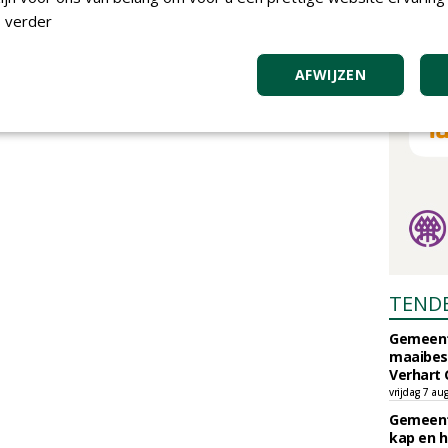
 verder
AFWIJZEN
TEND
Gemeent
maaibes
Verhart 
vrijdag 7 au
Gemeent
kap en h