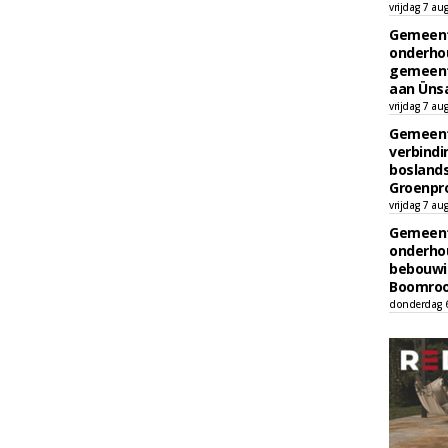
vrijdag 7 au
Gemeent
onderhou
gemeent
aan Ünsa
vrijdag 7 au
Gemeent
verbind
boslands
Groenpr
vrijdag 7 au
Gemeent
onderhou
bebouwi
Boomrooi
donderdag 