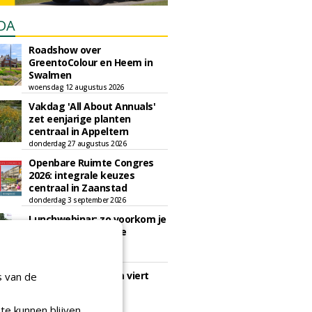
DA
Roadshow over
GreentoColour en Heem in
Swalmen
woensdag 12 augustus 2026
Vakdag 'All About Annuals'
zet eenjarige planten
centraal in Appeltern
donderdag 27 augustus 2026
Openbare Ruimte Congres
2026: integrale keuzes
centraal in Zaanstad
donderdag 3 september 2026
Lunchwebinar: zo voorkom je
dat natuurinclusieve
ambities stranden
dinsdag 8 september 2026
Rooftop Symposium viert
s van de
tien jaar duurzame
dakontwikkeling
te kunnen blijven