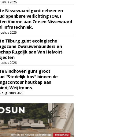
gustus 2026
e Nissewaard gunt eeheer en
d openbare verlichting (OVL)
en Voorne aan Zee en Nissewaard
l Infratechniek.
gustus 2026
e Tilburg gunt ecologische
ingszone Zwaluwenbunders en
chap Rugdijk aan Van Helvoirt
ojecten
gustus 2026
e Eindhoven gunt groot
d ''Stedelijk bos'' binnen de
ngscontour houtkap aan
erij Weijtmans.
6 augustus 2026