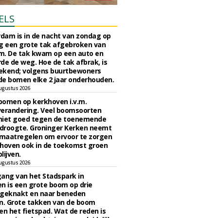
ELS
rdam is in de nacht van zondag op
 een grote tak afgebroken van
m. De tak kwam op een auto en
de de weg. Hoe de tak afbrak, is
ekend; volgens buurtbewoners
e bomen elke 2 jaar onderhouden.
ugustus 2026
bomen op kerkhoven i.v.m.
verandering. Veel boomsoorten
niet goed tegen de toenemende
 droogte. Groninger Kerken neemt
maatregelen om ervoor te zorgen
hoven ook in de toekomst groen
lijven.
ugustus 2026
ngang van het Stadspark in
n is een grote boom op drie
 geknakt en naar beneden
. Grote takken van de boom
en het fietspad. Wat de reden is