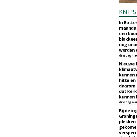
KNIPS
In Rotte
maandag
een boo
blokkeer
nog onb
worden d
dinsdag 4 a
Nieuwe 
klimaat
kunnen 
hitte en
daarom 
dat kerk
kunnen b
dinsdag 4 a
Bij de i
Groninge
plekken
gekomen
versperr