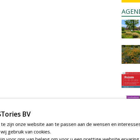
AGEN
Tories BV
 te zijn onze website aan te passen aan de wensen en interesse
ij gebruik van cookies.
jn voor ons van belang om voor u een prettige website ervaring 