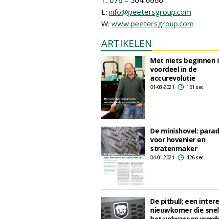
T: 076 – 504 6666
E:
info@peetersgroup.com
W:
www.peetersgroup.com
ARTIKELEN
Met niets beginnen 
voordeel in de
accurevolutie
01-03-2021
161 sec
De minishovel: para
voor hovenier en
stratenmaker
04-01-2021
426 sec
De pitbull; een inter
nieuwkomer die snel
het volwassen worde