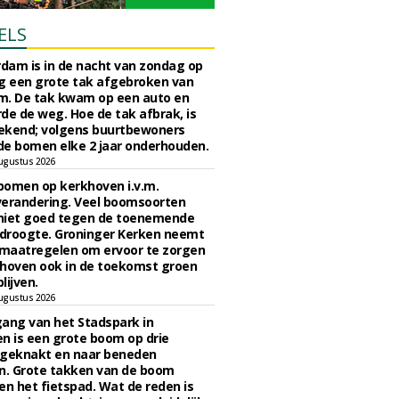
ELS
rdam is in de nacht van zondag op
 een grote tak afgebroken van
m. De tak kwam op een auto en
de de weg. Hoe de tak afbrak, is
ekend; volgens buurtbewoners
e bomen elke 2 jaar onderhouden.
ugustus 2026
bomen op kerkhoven i.v.m.
verandering. Veel boomsoorten
niet goed tegen de toenemende
 droogte. Groninger Kerken neemt
maatregelen om ervoor te zorgen
hoven ook in de toekomst groen
lijven.
ugustus 2026
ngang van het Stadspark in
n is een grote boom op drie
 geknakt en naar beneden
. Grote takken van de boom
en het fietspad. Wat de reden is