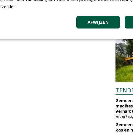
 verder
AFWIJZEN
TEND
Gemeent
maaibes
Verhart 
vrijdag 7 au
Gemeent
kap en h