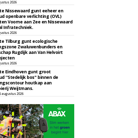
gustus 2026
e Nissewaard gunt eeheer en
d openbare verlichting (OVL)
en Voorne aan Zee en Nissewaard
l Infratechniek.
gustus 2026
e Tilburg gunt ecologische
ingszone Zwaluwenbunders en
chap Rugdijk aan Van Helvoirt
ojecten
gustus 2026
e Eindhoven gunt groot
d ''Stedelijk bos'' binnen de
ngscontour houtkap aan
erij Weijtmans.
6 augustus 2026