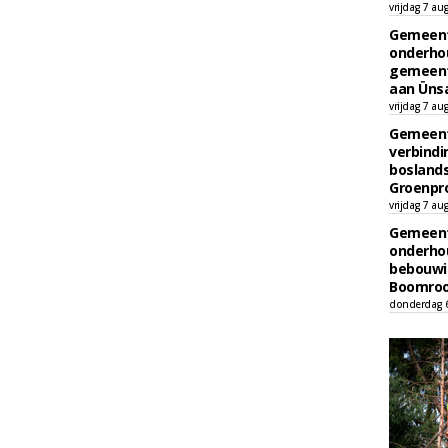
vrijdag 7 au
Gemeent
onderhou
gemeent
aan Ünsa
vrijdag 7 au
Gemeent
verbind
boslands
Groenpr
vrijdag 7 au
Gemeent
onderhou
bebouwi
Boomrooi
donderdag 