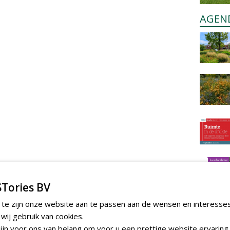
AGEN
Tories BV
 te zijn onze website aan te passen aan de wensen en interesse
ij gebruik van cookies.
jn voor ons van belang om voor u een prettige website ervaring 