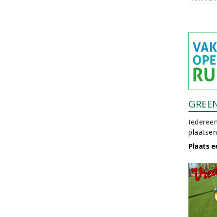
GREE
Iedereen
plaatsen
Plaats e