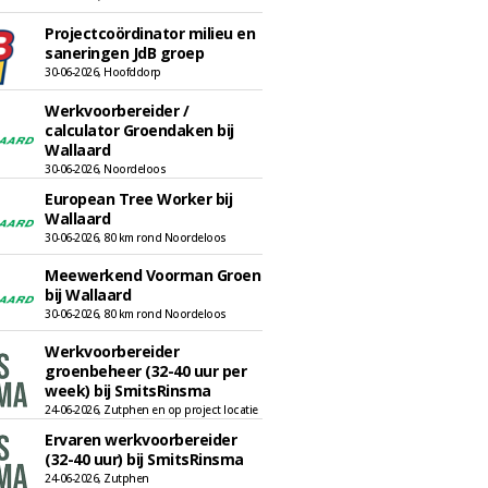
Projectcoördinator milieu en
saneringen JdB groep
30-06-2026, Hoofddorp
Werkvoorbereider /
calculator Groendaken bij
Wallaard
30-06-2026, Noordeloos
European Tree Worker bij
Wallaard
30-06-2026, 80 km rond Noordeloos
Meewerkend Voorman Groen
bij Wallaard
30-06-2026, 80 km rond Noordeloos
Werkvoorbereider
groenbeheer (32-40 uur per
week) bij SmitsRinsma
24-06-2026, Zutphen en op project locatie
Ervaren werkvoorbereider
(32-40 uur) bij SmitsRinsma
24-06-2026, Zutphen