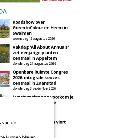
DA
Roadshow over
GreentoColour en Heem in
Swalmen
woensdag 12 augustus 2026
Vakdag 'All About Annuals'
zet eenjarige planten
centraal in Appeltern
donderdag 27 augustus 2026
Openbare Ruimte Congres
2026: integrale keuzes
centraal in Zaanstad
donderdag 3 september 2026
Lunchwebinar: zo voorkom je
dat natuurinclusieve
ambities stranden
dinsdag 8 september 2026
Rooftop Symposium viert
s van de
tien jaar duurzame
dakontwikkeling
te kunnen blijven