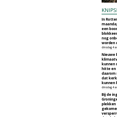
KNIPS
In Rotte
maandag
een boo
blokkeer
nog onb
worden d
dinsdag 4 a
Nieuwe 
klimaat
kunnen 
hitte en
daarom 
dat kerk
kunnen b
dinsdag 4 a
Bij de i
Groninge
plekken
gekomen
versperr