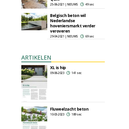
25-06-2021 | NIEUWS
49 sec
Belgisch beton wil
Nederlandse
hoveniersmarkt verder
veroveren
29-04-2021 | NIEUWS
69 sec
ARTIKELEN
XL is hip
09-06-2023
141 sec
Fluweelzacht beton
10-03-2023
189 sec