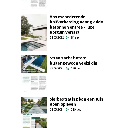
Van meanderende
halfverharding naar gladde
betonnen entree - luxe
bostuin verrast
21-03-2022
84 sec
Streelzacht beton:
buitengewoon veelzijdig
23-06-2021
130 sec
Sierbestrating kan een tuin
doen opleven
31-05-2021
319 sec