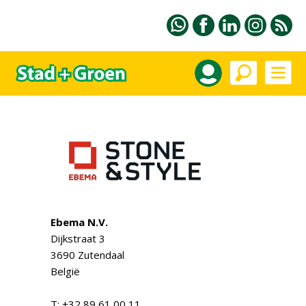
Ebema N.V.
Dijkstraat 3
3690 Zutendaal
België
T: +32 89 61 00 11