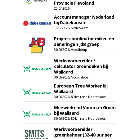
Provincie Flevoland
23-07-2026
Accountmanager Nederland
bij Dabekausen
15-07-2026, Nederweert
Projectcoördinator milieu en
saneringen JdB groep
30-06-2026, Hoofddorp
Werkvoorbereider /
calculator Groendaken bij
Wallaard
30-06-2026, Noordeloos
European Tree Worker bij
Wallaard
30-06-2026, 80 km rond Noordeloos
Meewerkend Voorman Groen
bij Wallaard
30-06-2026, 80 km rond Noordeloos
Werkvoorbereider
groenbeheer (32-40 uur per