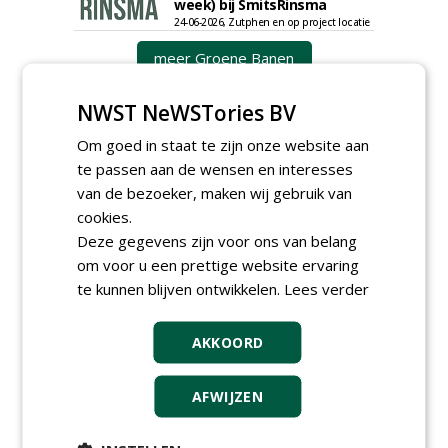
week) bij SmitsRinsma
24-06-2026, Zutphen en op project locatie
meer Groene Banen
NWST NeWSTories BV
Om goed in staat te zijn onze website aan
te passen aan de wensen en interesses
van de bezoeker, maken wij gebruik van
cookies.
GREEN OUTLET
Deze gegevens zijn voor ons van belang
om voor u een prettige website ervaring
Iedereen kan gratis kleine advertenties
te kunnen blijven ontwikkelen.
Lees verder
plaatsen via zijn eigen account.
Plaats een gratis advertentie
AKKOORD
AFWIJZEN