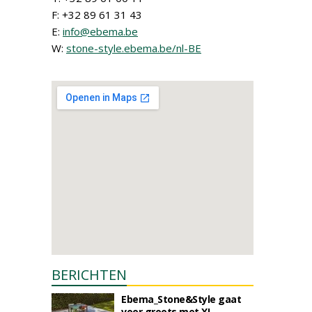
F: +32 89 61 31 43
E:
info@ebema.be
W:
stone-style.ebema.be/nl-BE
BERICHTEN
Ebema_Stone&Style gaat
voor groots met XL-