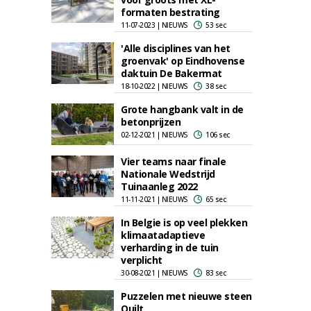
formaten bestrating
11-07-2023 | NIEUWS
53 sec
'Alle disciplines van het
groenvak' op Eindhovense
daktuin De Bakermat
18-10-2022 | NIEUWS
38 sec
Grote hangbank valt in de
betonprijzen
02-12-2021 | NIEUWS
106 sec
Vier teams naar finale
Nationale Wedstrijd
Tuinaanleg 2022
11-11-2021 | NIEUWS
65 sec
In Belgie is op veel plekken
klimaatadaptieve
verharding in de tuin
verplicht
30-08-2021 | NIEUWS
83 sec
Puzzelen met nieuwe steen
Quilt