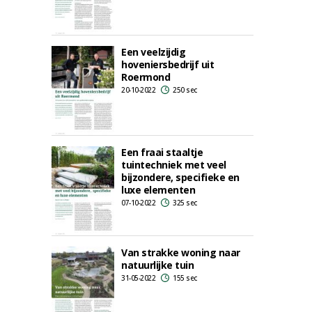
Een veelzijdig
hoveniersbedrijf uit
Roermond
20-10-2022
250 sec
Een fraai staaltje
tuintechniek met veel
bijzondere, specifieke en
luxe elementen
07-10-2022
325 sec
Van strakke woning naar
natuurlijke tuin
31-05-2022
155 sec