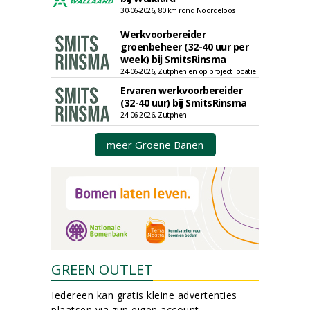
30-06-2026, 80 km rond Noordeloos
Werkvoorbereider
groenbeheer (32-40 uur per
week) bij SmitsRinsma
24-06-2026, Zutphen en op project locatie
Ervaren werkvoorbereider
(32-40 uur) bij SmitsRinsma
24-06-2026, Zutphen
meer Groene Banen
GREEN OUTLET
Iedereen kan gratis kleine advertenties
plaatsen via zijn eigen account.