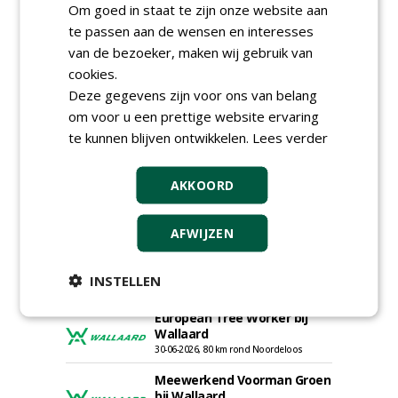
Om goed in staat te zijn onze website aan
te passen aan de wensen en interesses
Adviseur openbaar groen,
van de bezoeker, maken wij gebruik van
sportvelden & golfbanen bij
cookies.
Vos Capelle
Deze gegevens zijn voor ons van belang
27-07-2026, Sprang-Capelle
om voor u een prettige website ervaring
Accountmanager Nederland
bij Dabekausen
te kunnen blijven ontwikkelen.
Lees verder
15-07-2026, Nederweert
Projectcoördinator milieu en
AKKOORD
saneringen JdB groep
30-06-2026, Hoofddorp
AFWIJZEN
Werkvoorbereider /
calculator Groendaken bij
Wallaard
INSTELLEN
30-06-2026, Noordeloos
European Tree Worker bij
Wallaard
30-06-2026, 80 km rond Noordeloos
Meewerkend Voorman Groen
bij Wallaard