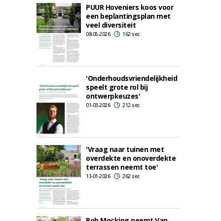
PUUR Hoveniers koos voor
een beplantingsplan met
veel diversiteit
08-05-2026
162 sec
'Onderhoudsvriendelijkheid
speelt grote rol bij
ontwerpkeuzes'
01-03-2026
212 sec
'Vraag naar tuinen met
overdekte en onoverdekte
terrassen neemt toe'
13-01-2026
262 sec
Rob Mocking neemt Van