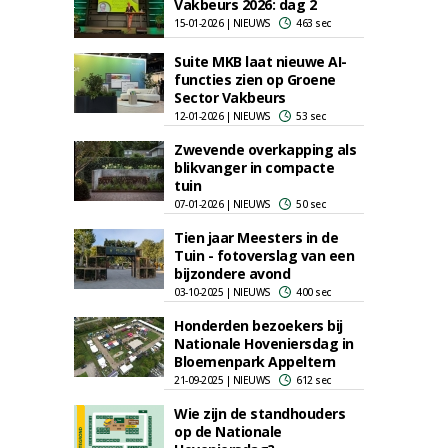
Vakbeurs 2026: dag 2
15-01-2026 | NIEUWS
463 sec
Suite MKB laat nieuwe AI-
functies zien op Groene
Sector Vakbeurs
12-01-2026 | NIEUWS
53 sec
Zwevende overkapping als
blikvanger in compacte
tuin
07-01-2026 | NIEUWS
50 sec
Tien jaar Meesters in de
Tuin - fotoverslag van een
bijzondere avond
03-10-2025 | NIEUWS
400 sec
Honderden bezoekers bij
Nationale Hoveniersdag in
Bloemenpark Appeltern
21-09-2025 | NIEUWS
612 sec
Wie zijn de standhouders
op de Nationale