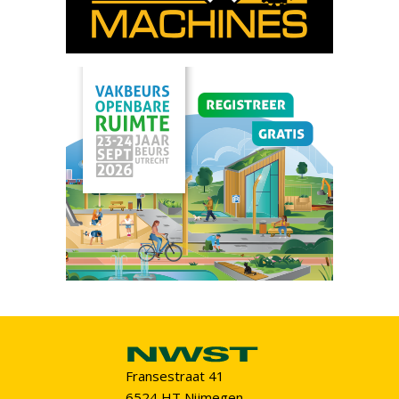
Fransestraat 41
6524 HT Nijmegen