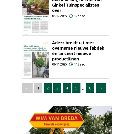
Ginkel Tuinspecialisten
over
03-12-2025
177 sec
Adezz breidt uit met
overname nieuwe fabriek
én lanceert nieuwe
productlijnen
06-11-2025
113 sec
...
1
2
3
4
5
8