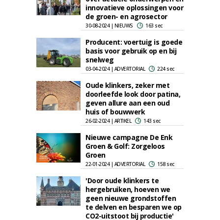
innovatieve oplossingen voor
de groen- en agrosector
30-08-2024 | NIEUWS
163 sec
Producent: voertuig is goede
basis voor gebruik op en bij
snelweg
03-04-2024 | ADVERTORIAL
224 sec
Oude klinkers, zeker met
doorleefde look door patina,
geven allure aan een oud
huis of bouwwerk
26-02-2024 | ARTIKEL
143 sec
Nieuwe campagne De Enk
Groen & Golf: Zorgeloos
Groen
22-01-2024 | ADVERTORIAL
158 sec
'Door oude klinkers te
hergebruiken, hoeven we
geen nieuwe grondstoffen
te delven en besparen we op
CO2-uitstoot bij productie'