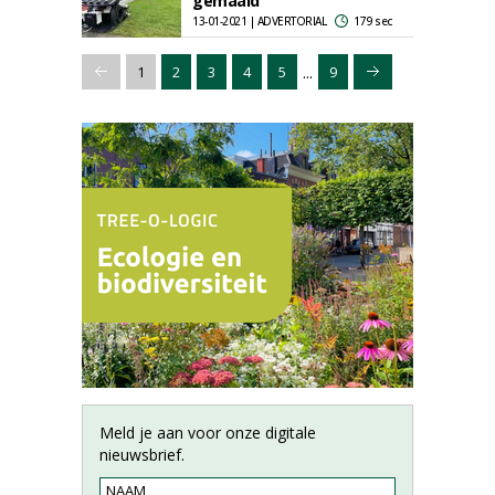
gemaaid'
13-01-2021 | ADVERTORIAL
179 sec
...
1
2
3
4
5
9
Meld je aan voor onze digitale
nieuwsbrief.