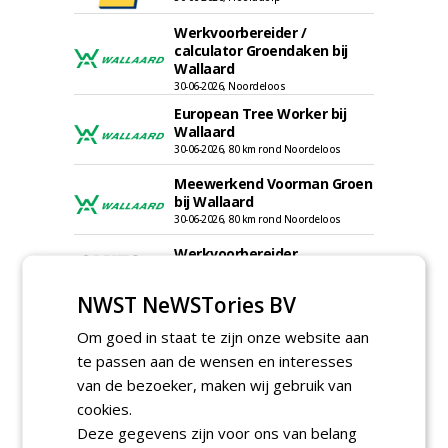
Werkvoorbereider /
calculator Groendaken bij
Wallaard
30-06-2026, Noordeloos
European Tree Worker bij
Wallaard
30-06-2026, 80 km rond Noordeloos
Meewerkend Voorman Groen
bij Wallaard
30-06-2026, 80 km rond Noordeloos
Werkvoorbereider
groenbeheer (32-40 uur per
week) bij SmitsRinsma
NWST NeWSTories BV
24-06-2026, Zutphen en op project locatie
Ervaren werkvoorbereider
Om goed in staat te zijn onze website aan
(32-40 uur) bij SmitsRinsma
te passen aan de wensen en interesses
24-06-2026, Zutphen
van de bezoeker, maken wij gebruik van
cookies.
meer Groene Banen
Deze gegevens zijn voor ons van belang