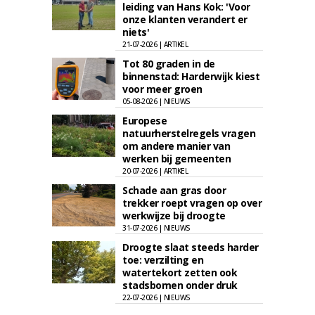
leiding van Hans Kok: 'Voor
onze klanten verandert er
niets'
21-07-2026 | ARTIKEL
Tot 80 graden in de
binnenstad: Harderwijk kiest
voor meer groen
05-08-2026 | NIEUWS
Europese
natuurherstelregels vragen
om andere manier van
werken bij gemeenten
20-07-2026 | ARTIKEL
Schade aan gras door
trekker roept vragen op over
werkwijze bij droogte
31-07-2026 | NIEUWS
Droogte slaat steeds harder
toe: verzilting en
watertekort zetten ook
stadsbomen onder druk
22-07-2026 | NIEUWS