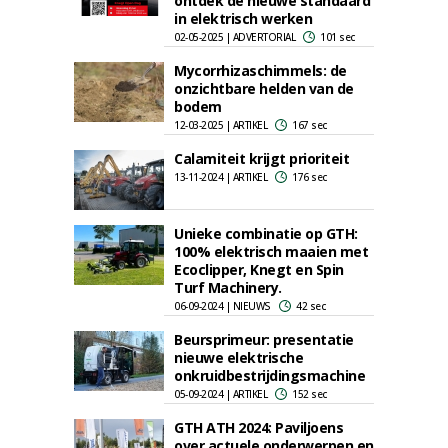
ontdek de nieuwe standaard
in elektrisch werken
02-05-2025 | ADVERTORIAL
101 sec
Mycorrhizaschimmels: de
onzichtbare helden van de
bodem
12-03-2025 | ARTIKEL
167 sec
Calamiteit krijgt prioriteit
13-11-2024 | ARTIKEL
176 sec
Unieke combinatie op GTH:
100% elektrisch maaien met
Ecoclipper, Knegt en Spin
Turf Machinery.
06-09-2024 | NIEUWS
42 sec
Beursprimeur: presentatie
nieuwe elektrische
onkruidbestrijdingsmachine
05-09-2024 | ARTIKEL
152 sec
GTH ATH 2024: Paviljoens
over actuele onderwerpen en