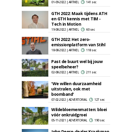
01-09-2022 | ARTIKEL
141 sec
GTH 2022: Maak tijdens ATH
en GTH kennis met TIM -
Tech in Motion
19-08-2022 | ARTIKEL
60 sec
GTH 2022: Het zero-
emissionplatform van Stihl
18-08-2022 | ARTIKEL
118 sec
Past de buurt wel bij jouw
speelbeheer?
02-08-2022 | ARTIKEL
211 sec
'We willen duurzaamheid
uitstralen, ook met
boomband'
07-02-2022 | ADVERTORIAL
127 sec
Wildebloemenmatten: bloei
vóór onkruidgroei
05-11-2021 | ADVERTORIAL
190 sec
John Deere-dealer Kraakman