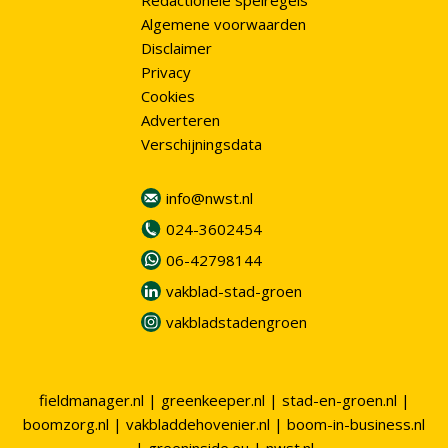
Redactionele spelregels
Algemene voorwaarden
Disclaimer
Privacy
Cookies
Adverteren
Verschijningsdata
info@nwst.nl
024-3602454
06-42798144
vakblad-stad-groen
vakbladstadengroen
fieldmanager.nl
|
greenkeeper.nl
|
stad-en-groen.nl
|
boomzorg.nl
|
vakbladdehovenier.nl
|
boom-in-business.nl