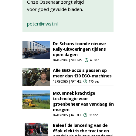
Onze Ossenaar zorgt altijd
voor goed gevulde bladen.
peter@nwst.nl
De Schans toonde nieuwe
Relly-uitvoeringen tijdens
open dagen
04-05-2026 | NIEUWS
45 sec
Alle EGO-accu's passen op
meer dan 130 EGO-machines
12-09-2025 | ARTIKEL
175 sec
McConnel: krachtige
technologie voor
groenbeheer van vandaag én
morgen
02-09-2025 | ARTIKEL
93 sec
Beleef de lancering van de
65pk elektrische tractor en