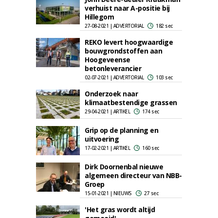
verhuist naar A-positie bij
Hillegom
27-08-2021 | ADVERTORIAL
182 sec
REKO levert hoogwaardige
bouwgrondstoffen aan
Hoogeveense
betonleverancier
02-07-2021 | ADVERTORIAL
103 sec
Onderzoek naar
klimaatbestendige grassen
29-04-2021 | ARTIKEL
174 sec
Grip op de planning en
uitvoering
17-02-2021 | ARTIKEL
160 sec
Dirk Doornenbal nieuwe
algemeen directeur van NBB-
Groep
15-01-2021 | NIEUWS
27 sec
'Het gras wordt altijd