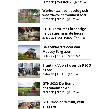
19-05-2023 | ADVERTORIAL
164 sec
Werken aan een ecologisch
waardevol bomenbestand
21-03-2023 | ARTIKEL
170 sec
STIHL komt met krachtige
innovaties naar de beurs
20-12-2022 | ADVERTORIAL
41 sec
De stekkertrekker van
Massey Ferguson
16-12-2022 | ARTIKEL
178 sec
Bruntink Voorst over de RECO
eTrac
05-12-2022 | ARTIKEL
119 sec
GTH 2022: De Siemo-
obstakelmaaier
08-09-2022 | ARTIKEL
120 sec
GTH 2022: Zero-turn, zero
emission