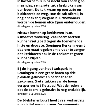
In Rotterdam is in de nacht van zondag op
maandag een grote tak afgebroken van
een boom. De tak kwam op een auto en
blokkeerde de weg. Hoe de tak afbrak, is
nog onbekend; volgens buurtbewoners
worden de bomen elke 2 jaar onderhouden.
dinsdag 4 augustus 2026
Nieuwe bomen op kerkhoven i.v.m.
klimaatverandering. Veel boomsoorten
kunnen niet goed tegen de toenemende
hitte en droogte. Groninger Kerken neemt
daarom maatregelen om ervoor te zorgen
dat kerkhoven ook in de toekomst groen
kunnen blijven.
dinsdag 4 augustus 2026
Bij de ingang van het Stadspark in
Groningen is een grote boom op drie
plekken geknakt en naar beneden
gekomen. Grote takken van de boom
versperren het fietspad. Wat de reden is
dat de boom is geknakt, is nog onduidelijk.
dinsdag 4 augustus 2026
De Edelstenenbuurt heeft veel verharding
en relatief weinig groen. De gemeente