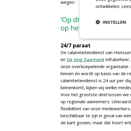
wegen.'
ontwikkelen.
Lees
'Op diverse lokale w
INSTELLEN
op het asfalt'
24/7 paraat
De calamiteitendienst van Henssen
en
De Jong Zuurmond
Infrabeheer,
onze overkoepelende organisatie. 
binnen en wordt op basis van de r
calamiteitendienst is 24 uur per da
binnenkomt, kijken wij welke mede
Voor het grootste deel lossen we 
op regionale aannemers. Uiteraar
flexibiliteit van onze medewerkers
beschikbaar te zijn in geval van e
de kant gooien, maar dat hoort erbij.