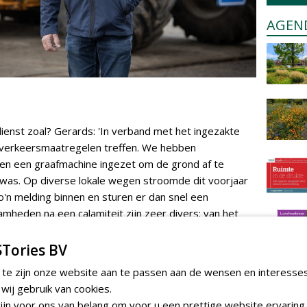
AGEN
ienst zoal? Gerards: 'In verband met het ingezakte
e verkeersmaatregelen treffen. We hebben
n een graafmachine ingezet om de grond af te
 was. Op diverse lokale wegen stroomde dit voorjaar
o'n melding binnen en sturen er dan snel een
eden na een calamiteit zijn zeer divers: van het
ebroken takken tot het regelen van het verkeer bij
linstallatie kapot is. Soms is er een ongeval met
Tories BV
plaats door de politie en zetten wij de weg af en
 te zijn onze website aan te passen aan de wensen en interesse
ed weg. We bergen het wrak niet, maar repareren wel
ij gebruik van cookies.
e kerntaak bestaat uit het schoon en veilig maken van de
jn voor ons van belang om voor u een prettige website ervaring 