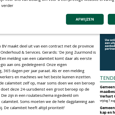
 verder
egen stroomde dit voorjaar modder
AFWIJZEN
 BV maakt deel uit van een contract met de provincie
 Onderhoud & Services. Gerards: 'De Jong Zuurmond is
Een melding van een calamiteit komt daar als eerste
egio aan ons gedelegeerd. Onze eigen
g, 365 dagen per jaar paraat. Als er een melding
werkers en machines we het beste kunnen inzetten.
TEND
de calamiteit zelf op, maar soms doen we een beroep
Gemeent
d doet deze 24-uursdienst een groot beroep op de
maaibes
. Die zijn in een roulatieschema ingedeeld om
Verhart 
en calamiteit. Soms moeten we de hele dagplanning aan
vrijdag 7 au
 De calamiteit heeft altijd prioriteit!'
Gemeent
kap en h