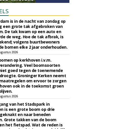
ELS
rdam is in de nacht van zondag op
 een grote tak afgebroken van
m. De tak kwam op een auto en
de de weg. Hoe de tak afbrak, is
ekend; volgens buurtbewoners
e bomen elke 2 jaar onderhouden.
ugustus 2026
bomen op kerkhoven i.v.m.
verandering. Veel boomsoorten
niet goed tegen de toenemende
 droogte. Groninger Kerken neemt
maatregelen om ervoor te zorgen
hoven ook in de toekomst groen
lijven.
ugustus 2026
ngang van het Stadspark in
n is een grote boom op drie
 geknakt en naar beneden
. Grote takken van de boom
en het fietspad. Wat de reden is