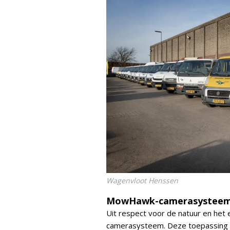
Wagenvloot Henssen
MowHawk-camerasystee
Uit respect voor de natuur en h
camerasysteem. Deze toepassing i