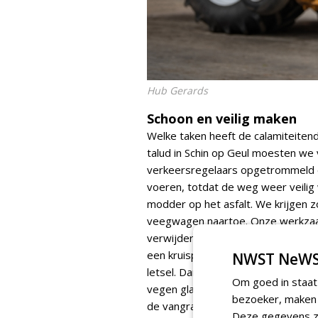
Hub Gerards
Schoon en veilig maken
Welke taken heeft de calamiteitend
talud in Schin op Geul moesten w
verkeersregelaars opgetrommeld e
voeren, totdat de weg weer veilig
modder op het asfalt. We krijgen z
veegwagen naartoe. Onze werkzaamh
verwijderen van een kadaver of afg
een kruispunt waar de verkeersrege
NWST NeWS
letsel. Dan vindt er een onderzoek 
Om goed in staat
vegen glas, olie en eventueel blo
bezoeker, maken w
de vangrail als dat nodig blijkt. D
Deze gegevens zi