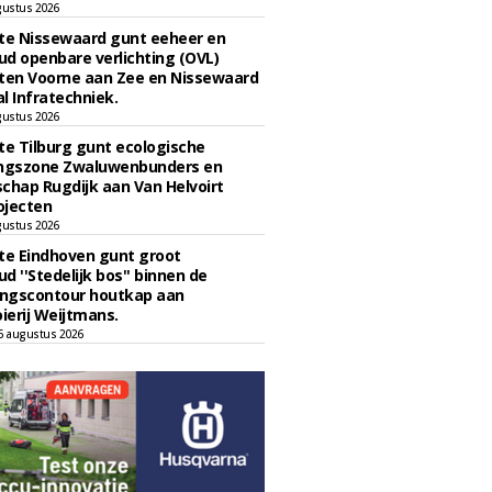
gustus 2026
e Nissewaard gunt eeheer en
d openbare verlichting (OVL)
en Voorne aan Zee en Nissewaard
l Infratechniek.
gustus 2026
e Tilburg gunt ecologische
ingszone Zwaluwenbunders en
chap Rugdijk aan Van Helvoirt
ojecten
gustus 2026
e Eindhoven gunt groot
d ''Stedelijk bos'' binnen de
ngscontour houtkap aan
erij Weijtmans.
6 augustus 2026