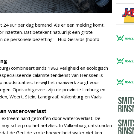
t 24 uur per dag bemand. Als er een melding komt,
 inzetten. Dat betekent natuurlijk een grote
an de personele bezetting' - Hub Gerards (hoofd
ing
burg) combineert sinds 1983 veiligheid en ecologisch
especialiseerde calamiteitendienst van Henssen is
op noodsituaties, terwijl het maaiwerk zorgt voor
wegen. Opdrachtgevers zijn de provincie Limburg en
en, Weert, Stein, Landgraaf, Valkenburg en Vaals.
van wateroverlast
g extreem hard getroffen door wateroverlast. De
nog scherp op het netvlies. In Valkenburg ontstonden
dat de Geul de grote hoeveelheid water niet kon