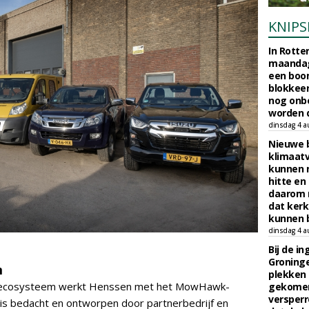
KNIPS
In Rotte
maandag
een boo
blokkeer
nog onb
worden d
dinsdag 4 a
Nieuwe 
klimaat
kunnen 
hitte en
daarom 
dat kerk
kunnen b
dinsdag 4 a
Bij de i
Groninge
m
plekken
et ecosysteem werkt Henssen met het MowHawk-
gekomen
versperr
s bedacht en ontworpen door partnerbedrijf en