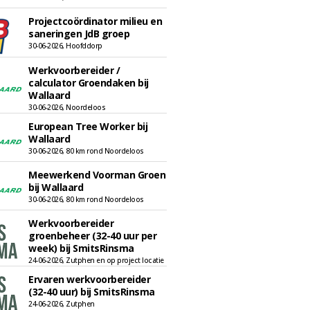
Projectcoördinator milieu en
saneringen JdB groep
30-06-2026, Hoofddorp
Werkvoorbereider /
calculator Groendaken bij
Wallaard
30-06-2026, Noordeloos
European Tree Worker bij
Wallaard
30-06-2026, 80 km rond Noordeloos
Meewerkend Voorman Groen
bij Wallaard
30-06-2026, 80 km rond Noordeloos
Werkvoorbereider
groenbeheer (32-40 uur per
week) bij SmitsRinsma
24-06-2026, Zutphen en op project locatie
Ervaren werkvoorbereider
(32-40 uur) bij SmitsRinsma
24-06-2026, Zutphen