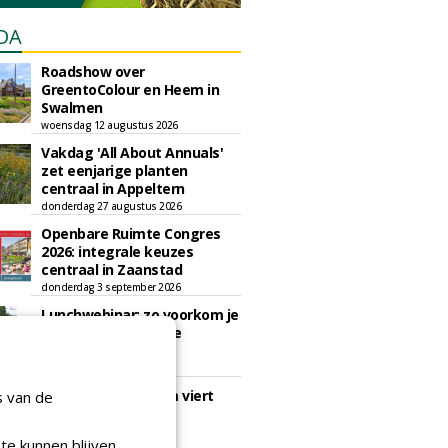
DA
Roadshow over
GreentoColour en Heem in
Swalmen
woensdag 12 augustus 2026
Vakdag 'All About Annuals'
zet eenjarige planten
centraal in Appeltern
donderdag 27 augustus 2026
Openbare Ruimte Congres
2026: integrale keuzes
centraal in Zaanstad
donderdag 3 september 2026
Lunchwebinar: zo voorkom je
dat natuurinclusieve
ambities stranden
dinsdag 8 september 2026
Rooftop Symposium viert
s van de
tien jaar duurzame
dakontwikkeling
te kunnen blijven