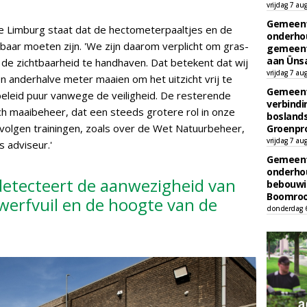
vrijdag 7 au
Gemeent
ie Limburg staat dat de hectometerpaaltjes en de
onderhou
chtbaar moeten zijn. 'We zijn daarom verplicht om gras-
gemeent
aan Ünsa
de zichtbaarheid te handhaven. Dat betekent dat wij
vrijdag 7 au
n anderhalve meter maaien om het uitzicht vrij te
Gemeent
beleid puur vanwege de veiligheid. De resterende
verbind
ch maaibeheer, dat een steeds grotere rol in onze
boslands
s volgen trainingen, zoals over de Wet Natuurbeheer,
Groenpr
vrijdag 7 au
s adviseur.'
Gemeent
onderhou
etecteert de aanwezigheid van
bebouwi
Boomrooi
werfvuil en de hoogte van de
donderdag 