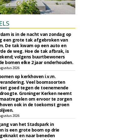
ELS
rdam is in de nacht van zondag op
 een grote tak afgebroken van
m. De tak kwam op een auto en
de de weg. Hoe de tak afbrak, is
ekend; volgens buurtbewoners
e bomen elke 2 jaar onderhouden.
ugustus 2026
bomen op kerkhoven i.v.m.
verandering. Veel boomsoorten
niet goed tegen de toenemende
 droogte. Groninger Kerken neemt
maatregelen om ervoor te zorgen
hoven ook in de toekomst groen
lijven.
ugustus 2026
ngang van het Stadspark in
n is een grote boom op drie
 geknakt en naar beneden