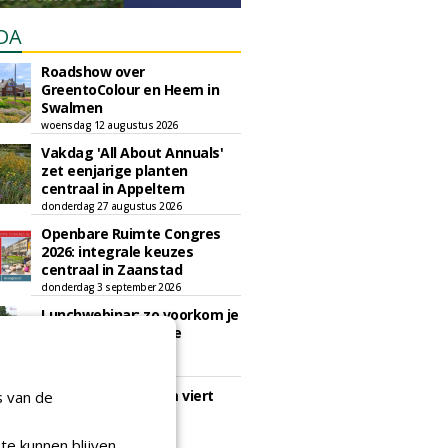
DA
Roadshow over
GreentoColour en Heem in
Swalmen
woensdag 12 augustus 2026
Vakdag 'All About Annuals'
zet eenjarige planten
centraal in Appeltern
donderdag 27 augustus 2026
Openbare Ruimte Congres
2026: integrale keuzes
centraal in Zaanstad
donderdag 3 september 2026
Lunchwebinar: zo voorkom je
dat natuurinclusieve
ambities stranden
dinsdag 8 september 2026
Rooftop Symposium viert
s van de
tien jaar duurzame
dakontwikkeling
te kunnen blijven