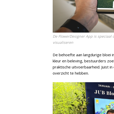
De FlowerDesigner App is speciaal 
visualiseren
De behoefte aan langdurige bloei 
kleur en beleving, bestuurders zo
praktische uitvoerbaarheid. Juist i
overzicht te hebben.