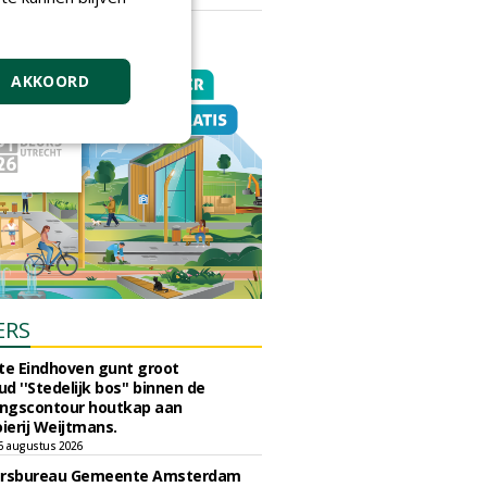
vrijdag 18 september 2026
AKKOORD
ERS
e Eindhoven gunt groot
d ''Stedelijk bos'' binnen de
ngscontour houtkap aan
erij Weijtmans.
6 augustus 2026
ursbureau Gemeente Amsterdam