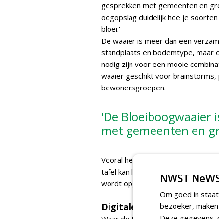
gesprekken met gemeenten en gro
oogopslag duidelijk hoe je soorte
bloei.'
De waaier is meer dan een verzamelin
standplaats en bodemtype, maar ook
nodig zijn voor een mooie combinati
waaier geschikt voor brainstorms, 
bewonersgroepen.
'De Bloeiboogwaaier i
met gemeenten en gr
Vooral het tastbare karakter van d
tafel kan liggen tijdens een gesp
NWST NeWS
wordt opgedaan.
Om goed in staat
Digitale vertaalslag met 
bezoeker, maken w
Deze gegevens zi
Waar de Bloeiboogwaaier inspiree