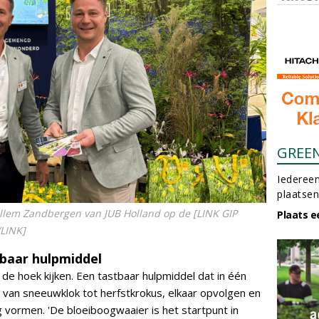
GREE
Iedereen
plaatsen
illem Zandbergen van JUB Holland op de [LINK GIP
Plaats e
LINK]
baar hulpmiddel
e hoek kijken. Een tastbaar hulpmiddel dat in één
 van sneeuwklok tot herfstkrokus, elkaar opvolgen en
 vormen. 'De bloeiboogwaaier is het startpunt in