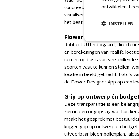
ontwikkelen.
Lees
concreet. Deze digitale tool is sp
visualiseren. Zo kunnen op locati
het best, hoeveel bollen zijn er no
INSTELLEN
Flower Designer App
Robbert Uittenbogaard, directeur va
en berekeningen van reallife locat
nemen op basis van verschillende s
soorten vast te kunnen stellen, 
locatie in beeld gebracht. Foto's 
de Flower Designer App op een leve
Grip op ontwerp én budge
Deze transparantie is een belangr
zien in één oogopslag wat hun keuz
maakt het gesprek met bestuurders
krijgen grip op ontwerp en budget,
uitvoerbaar bloembollenplan,' aldu