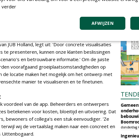
 verder
eciaal ontwikkeld om plannen door te rekenen en te
e scenario's worden uitgewerkt: welke mengsels passen
dig, en wat zijn de kosten?
AFWIJZEN
n JUB Holland, legt uit: 'Door concrete visualisaties
ies te presenteren, kunnen onze klanten beslissingen
cenario's en betrouwbare informatie.' Om de juiste
worden voorafgaand groeiplaatsomstandigheden op
van de locatie maken het mogelijk om het ontwerp met
nsechte manier te visualiseren en te finetunen.
TEND
t
ijk voordeel van de app. Beheerders en ontwerpers
Gemeent
onderhou
es betekenen voor kosten, bloeitijd en uitvoering. Dat
bebouwi
, bewoners of collega's een stuk eenvoudiger. 'Ze
Boomrooi
 terwijl wij de vertaalslag maken naar een concreet en
donderdag 
s Uittenbogaard.
Ingenie