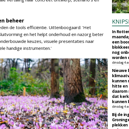
 en beheer
KNIPS
n de tools efficiëntie. Uittenboogaard: 'Het
In Rotte
sluitvorming en het helpt onderhoud en nazorg beter
maandag
 onderbouwde keuzes, visuele presentaties naar
een boo
blokkeer
ele handige instrumenten.'
nog onb
worden d
dinsdag 4 a
Nieuwe 
klimaat
kunnen 
hitte en
daarom 
dat kerk
kunnen b
dinsdag 4 a
Bij de i
Groninge
plekken