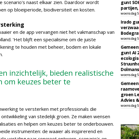
e scenario's naast elkaar zien. Daardoor wordt
gunt SOK
partijen,
en op bloeiperiode, biodiversiteit en kosten.
woensdag 5
Irado g
rsterking
verzwaa
waaier en de app vervangen niet het vakmanschap van
Bodegrav
and. 'Het blijft een specialisme om de juiste
woensdag 5
ekening te houden met beheer, bodem en lokale
Gemeent
gunt AI
n.
ecologis
Struunho
Dolmans 
 inzichtelijk, bieden realistische
woensdag 5
en om keuzes beter te
Gemeent
raamove
groen L
Advies &
woensdag 5
werking te versterken met professionals die
e ontwikkeling van stedelijk groen. Ze maken wensen
isualisaties en helpen om keuzes beter te onderbouwen.
beide instrumenten: de waaier als inspirerend en
tale vertaling naar concreet ontwerp, scenario's en