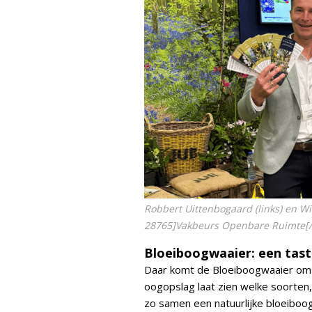
Robbert Uittenbogaard (links) en W
28765]Vakbeurs Openbare Ruimte[/
Bloeiboogwaaier: een tast
Daar komt de Bloeiboogwaaier om d
oogopslag laat zien welke soorten,
zo samen een natuurlijke bloeiboog