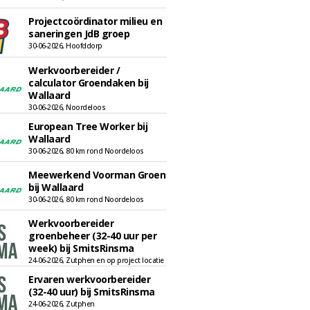
Projectcoördinator milieu en
saneringen JdB groep
30-06-2026, Hoofddorp
Werkvoorbereider /
calculator Groendaken bij
Wallaard
30-06-2026, Noordeloos
European Tree Worker bij
Wallaard
30-06-2026, 80 km rond Noordeloos
Meewerkend Voorman Groen
bij Wallaard
30-06-2026, 80 km rond Noordeloos
Werkvoorbereider
groenbeheer (32-40 uur per
week) bij SmitsRinsma
24-06-2026, Zutphen en op project locatie
Ervaren werkvoorbereider
(32-40 uur) bij SmitsRinsma
24-06-2026, Zutphen