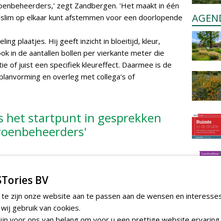
enbeheerders,' zegt Zandbergen. 'Het maakt in één
AGEN
n slim op elkaar kunt afstemmen voor een doorlopende
g plaatjes. Hij geeft inzicht in bloeitijd, kleur,
 in de aantallen bollen per vierkante meter die
e of juist een specifiek kleureffect. Daarmee is de
planvorming en overleg met collega's of
s het startpunt in gesprekken
oenbeheerders'
e waaier is waardevol. Het is een instrument dat op
rek en waarmee ideeën worden verkend en inspiratie
Tories BV
 te zijn onze website aan te passen aan de wensen en interesse
de Flower Designer App
ij gebruik van cookies.
jn voor ons van belang om voor u een prettige website ervaring 
rt, maakt de Flower Designer App het ontwerp