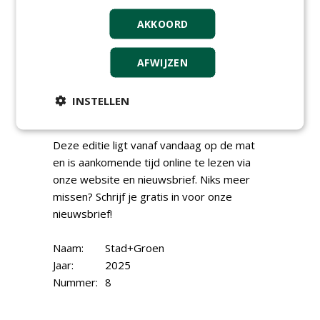
waardoor er geen risico is op hergroei of
AKKOORD
verspreiding via maaisel. En met de
behandeling van een andere invasieve
plant, de Reuzenberenklauw, op afstand
AFWIJZEN
weet de RAMM RootWave Pro wel raad.
Deze machine krijgt binnenkort een nieuwe
INSTELLEN
naam én nieuwe toepassing…
Deze editie ligt vanaf vandaag op de mat
en is aankomende tijd online te lezen via
onze website en nieuwsbrief. Niks meer
missen? Schrijf je gratis in voor onze
nieuwsbrief!
Naam:
Stad+Groen
Jaar:
2025
Nummer:
8