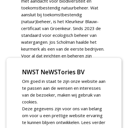
met aandacht voor biodiversiteit en
toekomstbestendig natuurbeheer. Wat
aansluit bij toekomstbestendig
(natuur)beheer, is het Kleurkeur Blauw-
certificaat van Groenkeur. Sinds 2023 de
standaard voor ecologisch beheer van
watergangen. Jos Scholman haalde het
keurmerk als een van de eerste bedrijven.
Voor al dat inrichten en beheren zijn
machines nodig. Verdiep je onder meer in
de werking van de CityZAS, een innovatieve
NWST NeWSTories BV
elektrische oplossing die Weed Free
Om goed in staat te zijn onze website aan
Service, Broekens en Group Verschueren in
te passen aan de wensen en interesses
ons land introduceerden. Maak verder
van de bezoeker, maken wij gebruik van
kennis met de gloednieuwe Hitachi ZX10U-
cookies.
6 minigraver, de Massey Ferguson e-1700
Deze gegevens zijn voor ons van belang
‘E-Powered by Knegt’ en de mulchmachine
om voor u een prettige website ervaring
van GKB Machines, die de Aziatische
te kunnen blijven ontwikkelen.
Lees verder
duizendknoop ter plekke vermaalt tot pulp,