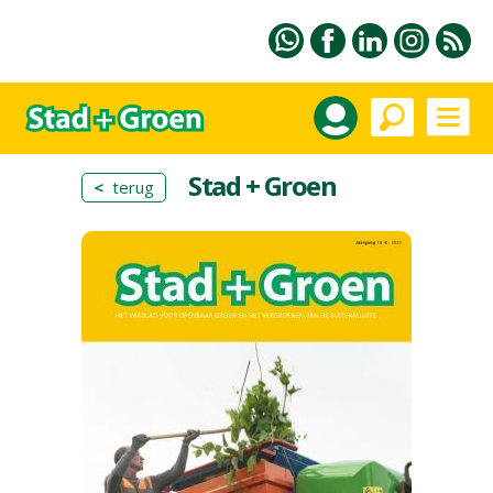
Stad + Groen
<
terug