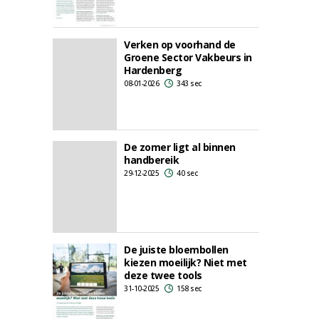
Verken op voorhand de
Groene Sector Vakbeurs in
Hardenberg
08-01-2026
343 sec
De zomer ligt al binnen
handbereik
29-12-2025
40 sec
De juiste bloembollen
kiezen moeilijk? Niet met
deze twee tools
31-10-2025
158 sec