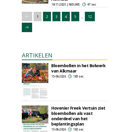
18-11-2025 | NIEUWS
47 sec
...
1
2
3
4
5
12
ARTIKELEN
Bloembollen in het Bolwerk
van Alkmaar
15-06-2026
183 sec
Hovenier Freek Vertuin ziet
bloembollen als vast
onderdeel van het
beplantingsplan
15-06-2026
183 sec