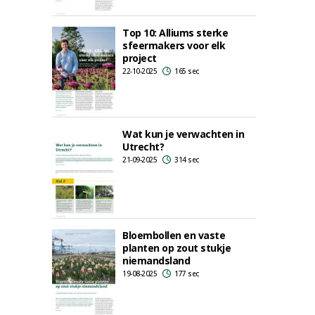
Top 10: Alliums sterke
sfeermakers voor elk
project
22-10-2025
165 sec
Wat kun je verwachten in
Utrecht?
21-09-2025
314 sec
Bloembollen en vaste
planten op zout stukje
niemandsland
19-08-2025
177 sec