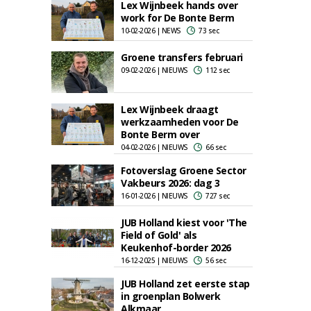
Lex Wijnbeek hands over
work for De Bonte Berm
10-02-2026 | NEWS
73 sec
Groene transfers februari
09-02-2026 | NIEUWS
112 sec
Lex Wijnbeek draagt
werkzaamheden voor De
Bonte Berm over
04-02-2026 | NIEUWS
66 sec
Fotoverslag Groene Sector
Vakbeurs 2026: dag 3
16-01-2026 | NIEUWS
727 sec
JUB Holland kiest voor 'The
Field of Gold' als
Keukenhof-border 2026
16-12-2025 | NIEUWS
56 sec
JUB Holland zet eerste stap
in groenplan Bolwerk
Alkmaar