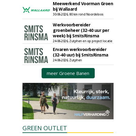
Meewerkend Voorman Groen
bij Wallaard
30-06-2026, 80 km rond Noordeloos
Werkvoorbereider
groenbeheer (32-40 uur per
week) bij SmitsRinsma
24-06-2026, Zutphen en op project locatie
Ervaren werkvoorbereider
(32-40 uur) bij SmitsRinsma
24-06-2026, Zutphen
meer Groene Banen
GREEN OUTLET