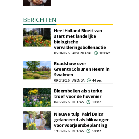
BERICHTEN
Heel Holland Bloeit van
start met landelijke
biologische
verwilderingsbollenactie
05-08-2026 | ADVERTORIAL
100 sec
Roadshow over
GreentoColour en Heem in
Swalmen
09-07-2026 | AGENDA
44 sec
Bloembollen als sterke
troef voor de hovenier
02-07-2026 | NIEUWS
39 sec
Nieuwe tulp 'Pairi Daiza'
gelanceerd als blikvanger
voor voorjaarsbeplanting
19-03-2026 | NIEUWS
58 sec