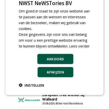
NWST NeWSTories BV
Om goed in staat te zijn onze website aan
te passen aan de wensen en interesses
Adviseur openbaar groen,
van de bezoeker, maken wij gebruik van
sportvelden & golfbanen bij
cookies.
Vos Capelle
Deze gegevens zijn voor ons van belang
27-07-2026, Sprang-Capelle
om voor u een prettige website ervaring
Accountmanager Nederland
bij Dabekausen
te kunnen blijven ontwikkelen.
Lees verder
15-07-2026, Nederweert
Projectcoördinator milieu en
AKKOORD
saneringen JdB groep
30-06-2026, Hoofddorp
AFWIJZEN
Werkvoorbereider /
calculator Groendaken bij
Wallaard
INSTELLEN
30-06-2026, Noordeloos
European Tree Worker bij
Wallaard
30-06-2026, 80 km rond Noordeloos