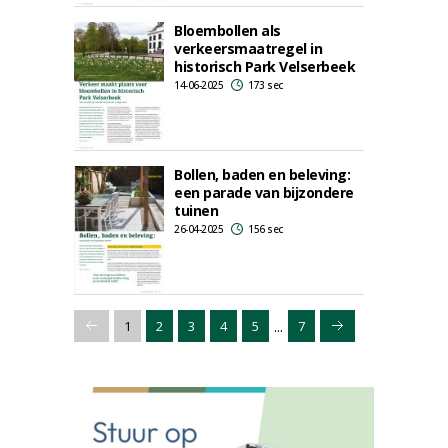
Bloembollen als
verkeersmaatregel in
historisch Park Velserbeek
14-06-2025
173 sec
Bollen, baden en beleving:
een parade van bijzondere
tuinen
26-04-2025
156 sec
...
1
2
3
4
5
7