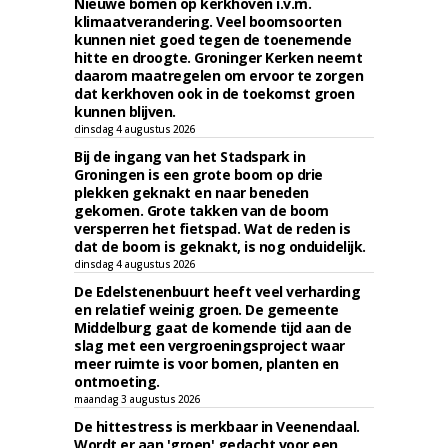
Nieuwe bomen op kerkhoven i.v.m.
klimaatverandering. Veel boomsoorten
kunnen niet goed tegen de toenemende
hitte en droogte. Groninger Kerken neemt
daarom maatregelen om ervoor te zorgen
dat kerkhoven ook in de toekomst groen
kunnen blijven.
dinsdag 4 augustus 2026
Bij de ingang van het Stadspark in
Groningen is een grote boom op drie
plekken geknakt en naar beneden
gekomen. Grote takken van de boom
versperren het fietspad. Wat de reden is
dat de boom is geknakt, is nog onduidelijk.
dinsdag 4 augustus 2026
De Edelstenenbuurt heeft veel verharding
en relatief weinig groen. De gemeente
Middelburg gaat de komende tijd aan de
slag met een vergroeningsproject waar
meer ruimte is voor bomen, planten en
ontmoeting.
maandag 3 augustus 2026
De hittestress is merkbaar in Veenendaal.
Wordt er aan 'groen' gedacht voor een