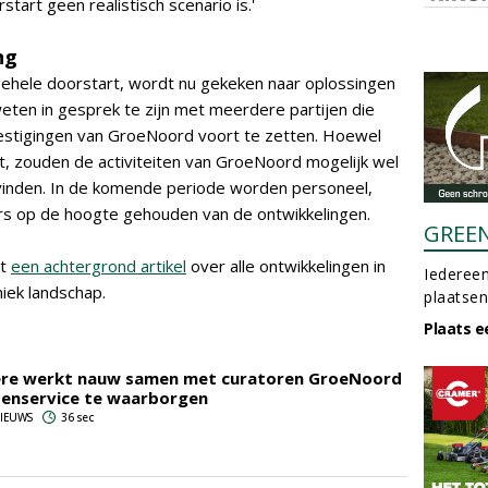
art geen realistisch scenario is.'
ng
ehele doorstart, wordt nu gekeken naar oplossingen
weten in gesprek te zijn met meerdere partijen die
estigingen van GroeNoord voort te zetten. Hoewel
t, zouden de activiteiten van GroeNoord mogelijk wel
vinden. In de komende periode worden personeel,
ers op de hoogte gehouden van de ontwikkelingen.
GREE
nt
een achtergrond artikel
over alle ontwikkelingen in
Iedereen
iek landschap.
plaatsen
Plaats e
ere werkt nauw samen met curatoren GroeNoord
tenservice te waarborgen
 NIEUWS
36 sec