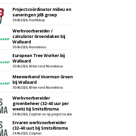
Projectcoördinator milieu en
saneringen JdB groep
30-06-2026, Hoofddorp
Werkvoorbereider /
calculator Groendaken bij
Wallaard
30-06-2026, Noordeloos
European Tree Worker bij
Wallaard
30-06-2026, 80 km rond Noordeloos
Meewerkend Voorman Groen
bij Wallaard
30-06-2026, 80 km rond Noordeloos
Werkvoorbereider
groenbeheer (32-40 uur per
week) bij SmitsRinsma
24-06-2026, Zutphen en op project locatie
Ervaren werkvoorbereider
(32-40 uur) bij SmitsRinsma
24-06-2026, Zutphen