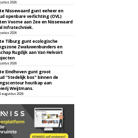
gustus 2026
e Nissewaard gunt eeheer en
d openbare verlichting (OVL)
en Voorne aan Zee en Nissewaard
l Infratechniek.
gustus 2026
e Tilburg gunt ecologische
ingszone Zwaluwenbunders en
chap Rugdijk aan Van Helvoirt
ojecten
gustus 2026
e Eindhoven gunt groot
d ''Stedelijk bos'' binnen de
ngscontour houtkap aan
erij Weijtmans.
6 augustus 2026