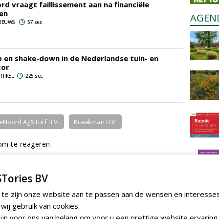
d vraagt faillissement aan na financiële
en
AGEN
 NIEUWS
57 sec
 en shake-down in de Nederlandse tuin- en
tor
RTIKEL
225 sec
eNoord Ag&Turf B.V.
Kraakman B.V.
m te reageren.
Tories BV
 te zijn onze website aan te passen aan de wensen en interesse
ij gebruik van cookies.
jn voor ons van belang om voor u een prettige website ervaring 