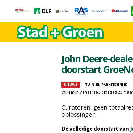
John Deere-deale
doorstart GroeN
NIEUWS
TUIN- EN PARKTECHNIEK
Willemijn van Iersel
, dinsdag 25 maar
Curatoren: geen totaalre
oplossingen
De volledige doorstart van
J