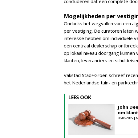
concluderen dat een complete doorst
Mogelijkheden per vestigi
Ondanks het wegvallen van een alg
per vestiging. De curatoren laten 
interesse hebben om individuele v
een centraal dealerschap ontbreek
op lokaal niveau doorgang kunnen 
klanten, leveranciers en schuldeis
Vakstad Stad+Groen schreef rece
het Nederlandse tuin- en parktechn
LEES OOK
John De
om klan
03-03-2025 |