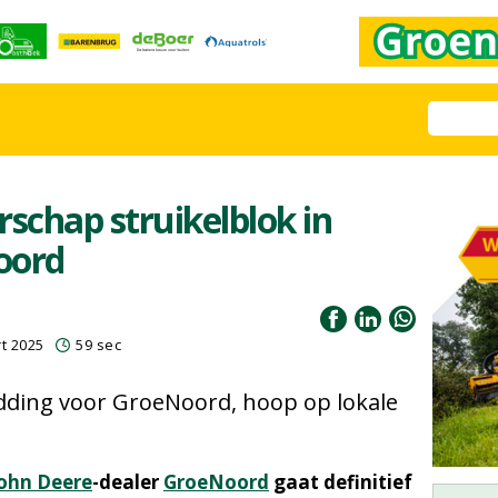
rschap struikelblok in
oord
t 2025
59 sec
dding voor GroeNoord, hoop op lokale
ohn Deere
-dealer
GroeNoord
gaat definitief