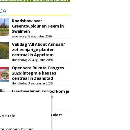
DA
Roadshow over
GreentoColour en Heem in
Swalmen
woensdag 12 augustus 2026
Vakdag 'All About Annuals'
zet eenjarige planten
centraal in Appeltern
donderdag 27 augustus 2026
Openbare Ruimte Congres
2026: integrale keuzes
centraal in Zaanstad
donderdag 3 september 2026
Lunchwebinar: zo voorkom je
dat natuurinclusieve
ambities stranden
dinsdag 8 september 2026
Rooftop Symposium viert
s van de
tien jaar duurzame
dakontwikkeling
te kunnen blijven