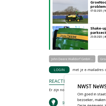
GroeNoor
problem
07-02-2025 |
Shake-up
parksec
25-03-2025 | A
John Deere Walldorf GmbH ...
Gro
LOGIN
met je e-mailadres o
REACTIES
NWST NeWS
Er zijn nog geen reacties.
Om goed in staat
bezoeker, maken w
tip de redactie
Deze gegevens zi