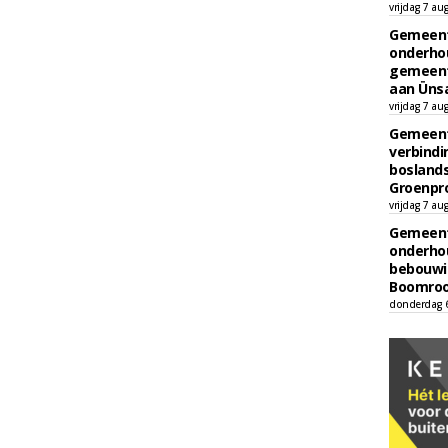
vrijdag 7 au
Gemeent
onderhou
gemeent
aan Ünsa
vrijdag 7 au
Gemeent
verbind
boslands
Groenpr
vrijdag 7 au
Gemeent
onderhou
bebouwi
Boomrooi
donderdag 