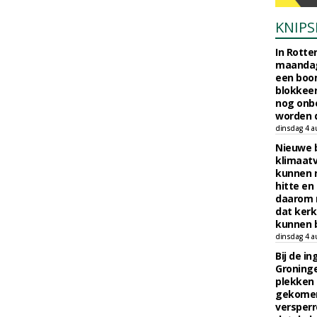
KNIPS
In Rotte
maandag
een boo
blokkeer
nog onb
worden d
dinsdag 4 a
Nieuwe 
klimaat
kunnen 
hitte en
daarom 
dat kerk
kunnen b
dinsdag 4 a
Bij de i
Groninge
plekken
gekomen
versperr