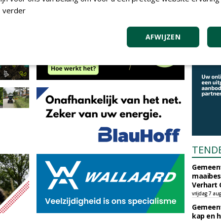
 verder
AFWIJZEN
TEND
Gemeent
maaibes
Verhart 
vrijdag 7 au
Gemeent
kap en h