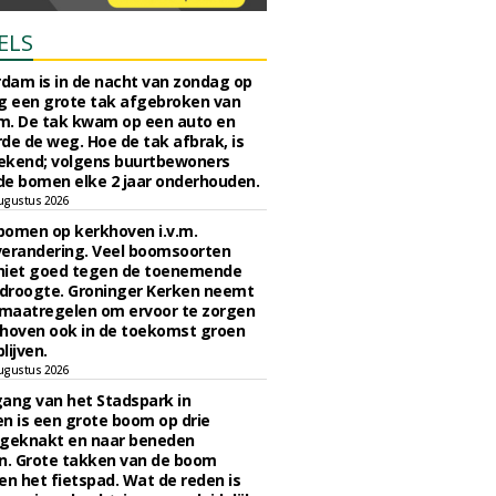
ELS
rdam is in de nacht van zondag op
 een grote tak afgebroken van
m. De tak kwam op een auto en
de de weg. Hoe de tak afbrak, is
ekend; volgens buurtbewoners
e bomen elke 2 jaar onderhouden.
ugustus 2026
bomen op kerkhoven i.v.m.
verandering. Veel boomsoorten
niet goed tegen de toenemende
 droogte. Groninger Kerken neemt
maatregelen om ervoor te zorgen
hoven ook in de toekomst groen
lijven.
ugustus 2026
ngang van het Stadspark in
n is een grote boom op drie
 geknakt en naar beneden
. Grote takken van de boom
en het fietspad. Wat de reden is