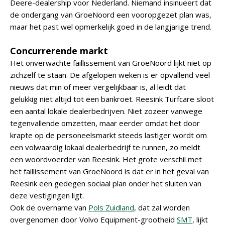
Deere-dealership voor Nederland. Niemand insinueert dat
de ondergang van GroeNoord een vooropgezet plan was,
maar het past wel opmerkelijk goed in de langjarige trend.
Concurrerende markt
Het onverwachte faillissement van GroeNoord lijkt niet op
zichzelf te staan. De afgelopen weken is er opvallend veel
nieuws dat min of meer vergelijkbaar is, al leidt dat
gelukkig niet altijd tot een bankroet. Reesink Turfcare sloot
een aantal lokale dealerbedrijven. Niet zozeer vanwege
tegenvallende omzetten, maar eerder omdat het door
krapte op de personeelsmarkt steeds lastiger wordt om
een volwaardig lokaal dealerbedrijf te runnen, zo meldt
een woordvoerder van Reesink. Het grote verschil met
het faillissement van GroeNoord is dat er in het geval van
Reesink een gedegen sociaal plan onder het sluiten van
deze vestigingen ligt.
Ook de overname van
Pols Zuidland
, dat zal worden
overgenomen door Volvo Equipment-grootheid
SMT
, lijkt