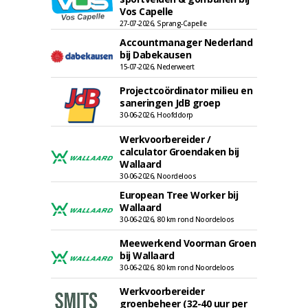
Vos Capelle
27-07-2026, Sprang-Capelle
Accountmanager Nederland
bij Dabekausen
15-07-2026, Nederweert
Projectcoördinator milieu en
saneringen JdB groep
30-06-2026, Hoofddorp
Werkvoorbereider /
calculator Groendaken bij
Wallaard
30-06-2026, Noordeloos
European Tree Worker bij
Wallaard
30-06-2026, 80 km rond Noordeloos
Meewerkend Voorman Groen
bij Wallaard
30-06-2026, 80 km rond Noordeloos
Werkvoorbereider
groenbeheer (32-40 uur per