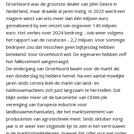
GroeNoord was de grootste dealer van John Deere in
Nederland, maar draaide al jaren matig. In 2023 werd een
magere winst van iets meer dan één miljoen euro
gerealiseerd bij een omzet van ongeveer 140 miljoen
euro. Het verlies over 2024 bedroeg - ook weer volgens
het rapport van de curatoren - 2,2 miljoen. Voor sommige
bedrijven zou dat misschien geen bijltjesdag hebben
betekend. Voor GroeNoord wel. De eigenaren hebben zelf
hun faillissement aangevraagd.
De ondergang van GroeNoord kwam voor de markt als
een donderslag bij heldere hemel. Na een aantal moeilijke
jaren sinds corona leek de markt van land- en
tuinbouwmachines zich juist langzaam te herstellen. Dat
blijkt onder meer uit de barometer van CEMA (de
vereniging van Europese industrie voor
landbouwmechanisatie), die het marktsentiment van
producenten van agrotechniek meet. Sinds oktober vorig
jaar is er weer een stijgende lijn te zien in het vertrouwen
in de marktontwikkelingen, hoewel dat cijfer nog wel onder