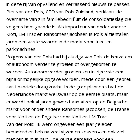
in deze rij van opvallend en verrassend nieuws te passen.
Piet van der Pols, CEO van Pols Zuidland, verklaart de
overname van zijn familiebedrijf uit de consolidatieslag die
volgens hem gaande is. Als importeur van onder andere
Kioti, LM Trac en Ransomes/Jacobsen is Pols al tientallen
jaren een vaste waarde in de markt voor tuin- en
parkmachines.
Volgens Van der Pols had hij als dga van Pols de keuze om
óf autonoom verder te groeien óf overgenomen te
worden. Autonoom verder groeien zou in zijn visie een
bijna onmogelijke opgave worden, mede door een gebrek
aan financiële draagkracht. In de groeiplannen staat de
Nederlandse markt weliswaar op de eerste plaats, maar
er wordt ook al jaren gewerkt aan afzet op de Belgische
markt voor onder andere Ransomes Jacobsen, de Franse
voor Kioti en de Engelse voor Kioti en LM Trac.
Van der Pols: 'Ik werd ongeveer een jaar geleden
benaderd en heb na veel vijven en zessen - en ook wel
met pijn in mijn hart - de keuze gemaakt voor een