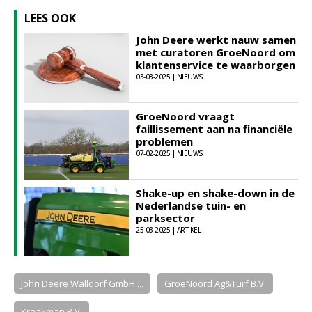
LEES OOK
John Deere werkt nauw samen
met curatoren GroeNoord om
klantenservice te waarborgen
03-03-2025 | NIEUWS
GroeNoord vraagt
faillissement aan na financiële
problemen
07-02-2025 | NIEUWS
Shake-up en shake-down in de
Nederlandse tuin- en
parksector
25-03-2025 | ARTIKEL
John Deere Walldorf GmbH ...
GroeNoord Ag&Turf B.V.
Kraakman B.V.