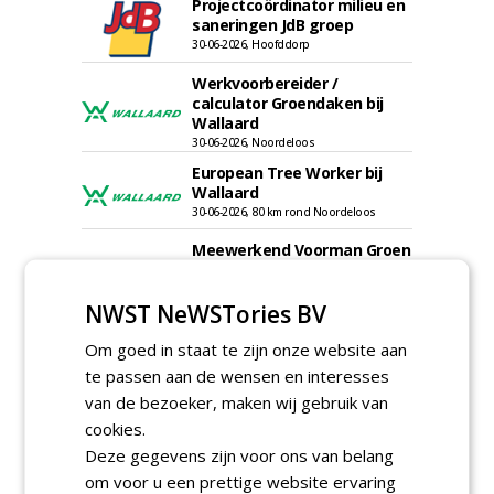
Projectcoördinator milieu en
saneringen JdB groep
30-06-2026, Hoofddorp
Werkvoorbereider /
calculator Groendaken bij
Wallaard
30-06-2026, Noordeloos
European Tree Worker bij
Wallaard
30-06-2026, 80 km rond Noordeloos
Meewerkend Voorman Groen
bij Wallaard
30-06-2026, 80 km rond Noordeloos
NWST NeWSTories BV
Werkvoorbereider
groenbeheer (32-40 uur per
Om goed in staat te zijn onze website aan
week) bij SmitsRinsma
te passen aan de wensen en interesses
24-06-2026, Zutphen en op project locatie
van de bezoeker, maken wij gebruik van
Ervaren werkvoorbereider
cookies.
(32-40 uur) bij SmitsRinsma
Deze gegevens zijn voor ons van belang
24-06-2026, Zutphen
om voor u een prettige website ervaring