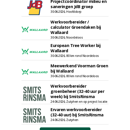
Projectcoördinator milieu en
saneringen JdB groep
30-06-2026, Hoofddorp
Werkvoorbereider /
calculator Groendaken bij
Wallaard
30-06-2026, Noordeloos
European Tree Worker bij
Wallaard
30-06-2026, 80 km rond Noordeloos
Meewerkend Voorman Groen
bij Wallaard
30-06-2026, 80 km rond Noordeloos
Werkvoorbereider
groenbeheer (32-40 uur per
week) bij SmitsRinsma
24-06-2026, Zutphen en op project locatie
Ervaren werkvoorbereider
(32-40 uur) bij SmitsRinsma
24-06-2026, Zutphen