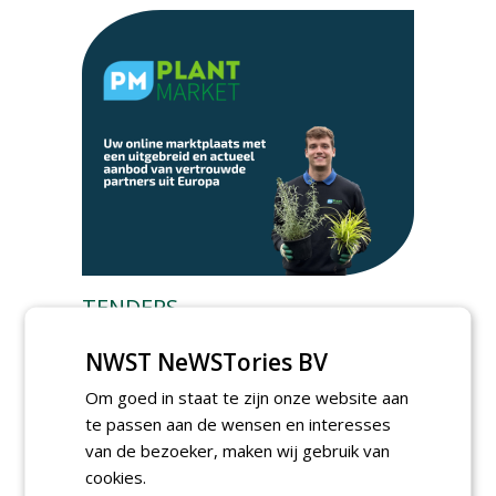
TENDERS
Gemeente Hoeksche Waard gunt
NWST NeWSTories BV
maaibestek watergangen 2026-2027 aan
Verhart Groen en Jaro.
Om goed in staat te zijn onze website aan
vrijdag 7 augustus 2026
te passen aan de wensen en interesses
Gemeente Tilburg gunt raamovereenkomst
van de bezoeker, maken wij gebruik van
kap en herplant bomen aan J. van Esch.
cookies.
vrijdag 7 augustus 2026