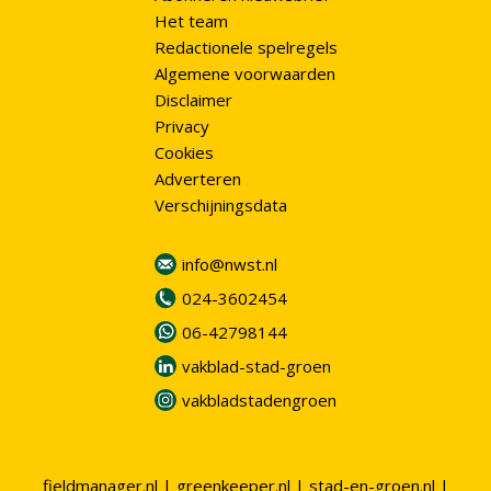
Het team
Redactionele spelregels
Algemene voorwaarden
Disclaimer
Privacy
Cookies
Adverteren
Verschijningsdata
info@nwst.nl
024-3602454
06-42798144
vakblad-stad-groen
vakbladstadengroen
fieldmanager.nl
|
greenkeeper.nl
|
stad-en-groen.nl
|