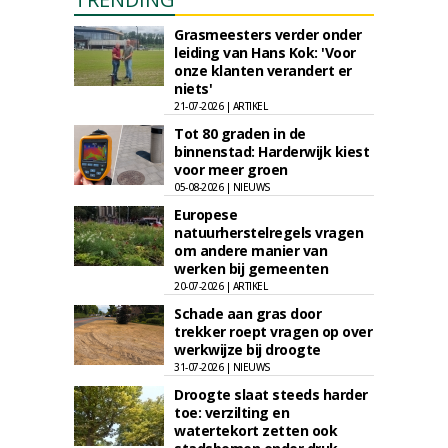
Grasmeesters verder onder
leiding van Hans Kok: 'Voor
onze klanten verandert er
niets'
21-07-2026 | ARTIKEL
Tot 80 graden in de
binnenstad: Harderwijk kiest
voor meer groen
05-08-2026 | NIEUWS
Europese
natuurherstelregels vragen
om andere manier van
werken bij gemeenten
20-07-2026 | ARTIKEL
Schade aan gras door
trekker roept vragen op over
werkwijze bij droogte
31-07-2026 | NIEUWS
Droogte slaat steeds harder
toe: verzilting en
watertekort zetten ook