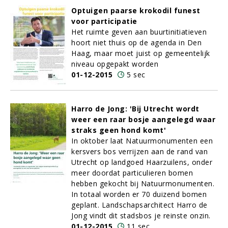
Optuigen paarse krokodil funest
voor participatie
Het ruimte geven aan buurtinitiatieven
hoort niet thuis op de agenda in Den
Haag, maar moet juist op gemeentelijk
niveau opgepakt worden
01-12-2015
5 sec
Harro de Jong: 'Bij Utrecht wordt
weer een raar bosje aangelegd waar
straks geen hond komt'
In oktober laat Natuurmonumenten een
kersvers bos verrijzen aan de rand van
Utrecht op landgoed Haarzuilens, onder
meer doordat particulieren bomen
hebben gekocht bij Natuurmonumenten.
In totaal worden er 70 duizend bomen
geplant. Landschapsarchitect Harro de
Jong vindt dit stadsbos je reinste onzin.
01-12-2015
11 sec