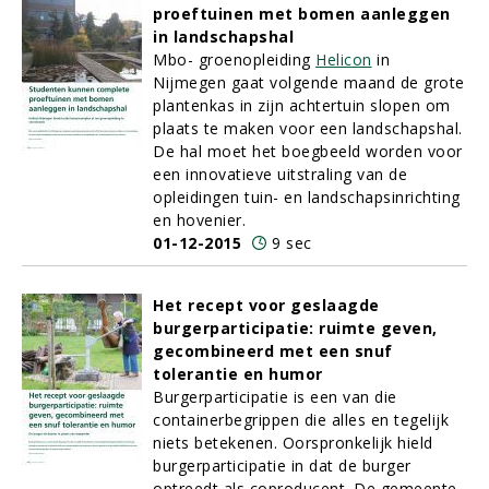
proeftuinen met bomen aanleggen
in landschapshal
Mbo- groenopleiding
Helicon
in
Nijmegen gaat volgende maand de grote
plantenkas in zijn achtertuin slopen om
plaats te maken voor een landschapshal.
De hal moet het boegbeeld worden voor
een innovatieve uitstraling van de
opleidingen tuin- en landschapsinrichting
en hovenier.
01-12-2015
9 sec
Het recept voor geslaagde
burgerparticipatie: ruimte geven,
gecombineerd met een snuf
tolerantie en humor
Burgerparticipatie is een van die
containerbegrippen die alles en tegelijk
niets betekenen. Oorspronkelijk hield
burgerparticipatie in dat de burger
optreedt als coproducent. De gemeente