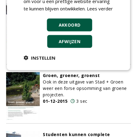
om voor u een prettige website ervaring
Nieuwe staatssecretaris krijgt te
te kunnen blijven ontwikkelen.
Lees verder
maken met toepassingsverbod
Wilma Mansveld (PvdA) is opgestapt als
AKKOORD
staatssecretaris Infrastructuur en Milieu.
Haar positie werd onhoudbaar na de
publicatie van het eindrapport van de
AFWIJZEN
parlementaire enquêtecommissie over
het Fyra-debacle.
INSTELLEN
01-12-2015
6 sec
Groen, groener, groenst
Ook in deze uitgave van Stad + Groen
weer een forse opsomming van groene
projecten.
01-12-2015
3 sec
Studenten kunnen complete