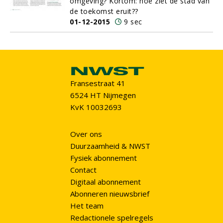
omgeving? Kortom: hoe ziet de stad van
de toekomst eruit?
?
01-12-2015
9 sec
Fransestraat 41
6524 HT Nijmegen
KvK 10032693
Over ons
Duurzaamheid & NWST
Fysiek abonnement
Contact
Digitaal abonnement
Abonneren nieuwsbrief
Het team
Redactionele spelregels