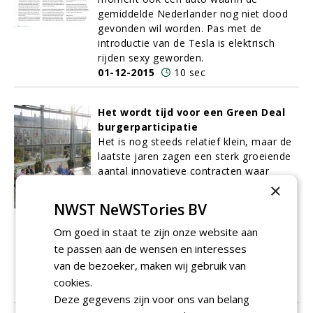
gemiddelde Nederlander nog niet dood
gevonden wil worden. Pas met de
introductie van de Tesla is elektrisch
rijden sexy geworden.
01-12-2015
10 sec
Het wordt tijd voor een Green Deal
burgerparticipatie
Het is nog steeds relatief klein, maar de
laatste jaren zagen een sterk groeiende
aantal innovatieve contracten waar
burgerparticipatie of burgerinitiatieven
×
een onderdeel van uit maken . Vakblad
NWST NeWSTories BV
Stad + Groen nodigde een aantal ceo’s
van grote groenvoorzieners en twee
Om goed in staat te zijn onze website aan
vertegenwoordigers van landelijke
te passen aan de wensen en interesses
politiek voor een groepsdiscussie. Wat
van de bezoeker, maken wij gebruik van
gaat dit betekenen voor de sector?
cookies.
01-12-2015
12 sec
Deze gegevens zijn voor ons van belang