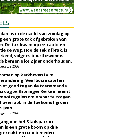
ELS
rdam is in de nacht van zondag op
 een grote tak afgebroken van
m. De tak kwam op een auto en
de de weg. Hoe de tak afbrak, is
ekend; volgens buurtbewoners
e bomen elke 2 jaar onderhouden.
ugustus 2026
bomen op kerkhoven i.v.m.
verandering. Veel boomsoorten
niet goed tegen de toenemende
 droogte. Groninger Kerken neemt
maatregelen om ervoor te zorgen
hoven ook in de toekomst groen
lijven.
ugustus 2026
ngang van het Stadspark in
n is een grote boom op drie
 geknakt en naar beneden