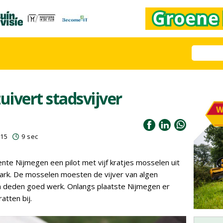
ivert stadsvijver
015
9 sec
te Nijmegen een pilot met vijf kratjes mosselen uit
park. De mosselen moesten de vijver van algen
n deden goed werk. Onlangs plaatste Nijmegen er
atten bij.