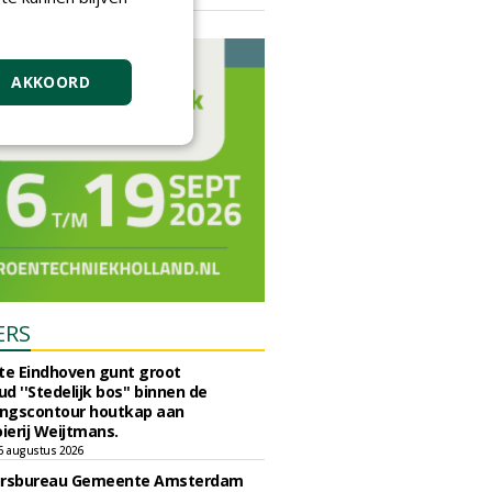
vrijdag 18 september 2026
AKKOORD
ERS
e Eindhoven gunt groot
d ''Stedelijk bos'' binnen de
ngscontour houtkap aan
erij Weijtmans.
6 augustus 2026
ursbureau Gemeente Amsterdam