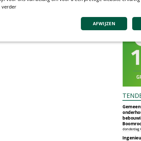
 verder
AFWIJZEN
TEND
Gemeent
onderhou
bebouwi
Boomrooi
donderdag 
Ingenie