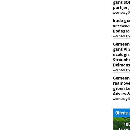
gunt SOK
partijen,
woensdag 5
Irado g
verzwaa
Bodegrav
woensdag 5
Gemeent
gunt AI
ecologis
Struunho
Dolmans 
woensdag 5
Gemeent
raamove
groen L
Advies &
woensdag 5