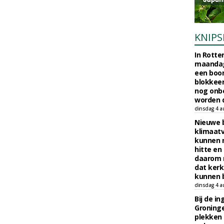
KNIPS
In Rotte
maandag
een boo
blokkeer
nog onb
worden d
dinsdag 4 a
Nieuwe 
klimaat
kunnen 
hitte en
daarom 
dat kerk
kunnen b
dinsdag 4 a
Bij de i
Groninge
plekken