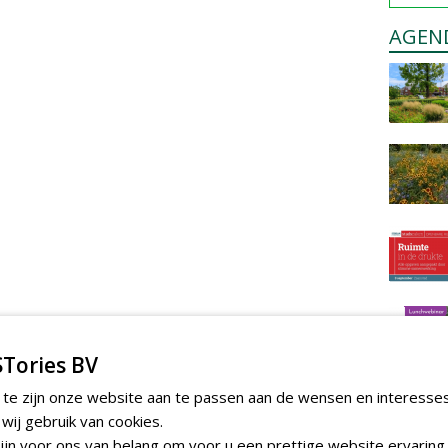
AGEN
Tories BV
 te zijn onze website aan te passen aan de wensen en interesse
ij gebruik van cookies.
jn voor ons van belang om voor u een prettige website ervaring 