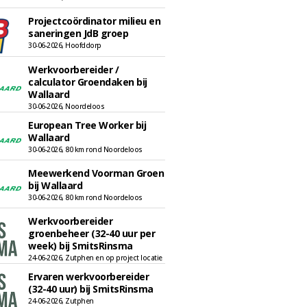
Projectcoördinator milieu en
saneringen JdB groep
30-06-2026, Hoofddorp
Werkvoorbereider /
calculator Groendaken bij
Wallaard
30-06-2026, Noordeloos
European Tree Worker bij
Wallaard
30-06-2026, 80 km rond Noordeloos
Meewerkend Voorman Groen
bij Wallaard
30-06-2026, 80 km rond Noordeloos
Werkvoorbereider
groenbeheer (32-40 uur per
week) bij SmitsRinsma
24-06-2026, Zutphen en op project locatie
Ervaren werkvoorbereider
(32-40 uur) bij SmitsRinsma
24-06-2026, Zutphen