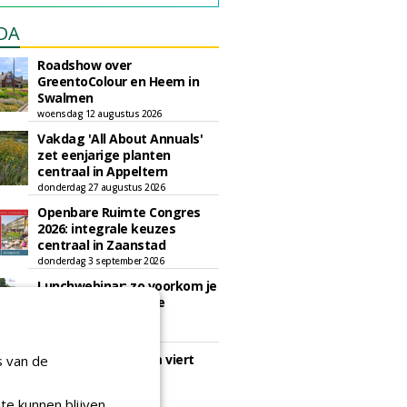
DA
Roadshow over
GreentoColour en Heem in
Swalmen
woensdag 12 augustus 2026
Vakdag 'All About Annuals'
zet eenjarige planten
centraal in Appeltern
donderdag 27 augustus 2026
Openbare Ruimte Congres
2026: integrale keuzes
centraal in Zaanstad
donderdag 3 september 2026
Lunchwebinar: zo voorkom je
dat natuurinclusieve
ambities stranden
dinsdag 8 september 2026
Rooftop Symposium viert
s van de
tien jaar duurzame
dakontwikkeling
te kunnen blijven