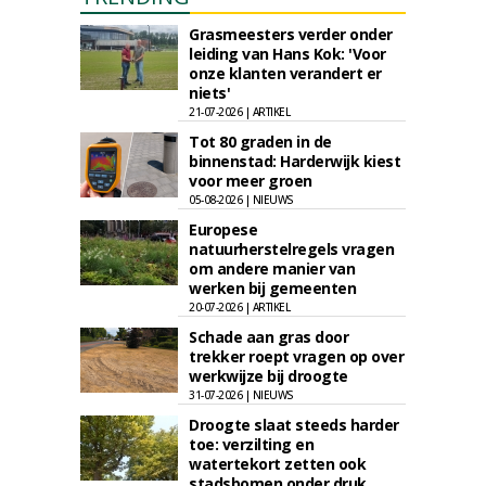
Grasmeesters verder onder
leiding van Hans Kok: 'Voor
onze klanten verandert er
niets'
21-07-2026 | ARTIKEL
Tot 80 graden in de
binnenstad: Harderwijk kiest
voor meer groen
05-08-2026 | NIEUWS
Europese
natuurherstelregels vragen
om andere manier van
werken bij gemeenten
20-07-2026 | ARTIKEL
Schade aan gras door
trekker roept vragen op over
werkwijze bij droogte
31-07-2026 | NIEUWS
Droogte slaat steeds harder
toe: verzilting en
watertekort zetten ook
stadsbomen onder druk