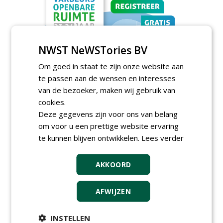
NWST NeWSTories BV
Om goed in staat te zijn onze website aan
te passen aan de wensen en interesses
van de bezoeker, maken wij gebruik van
cookies.
Deze gegevens zijn voor ons van belang
TENDERS
om voor u een prettige website ervaring
Gemeente Eindhoven gunt groot
te kunnen blijven ontwikkelen.
Lees verder
onderhoud ''Stedelijk bos'' binnen de
bebouwingscontour houtkap aan
Boomrooierij Weijtmans.
AKKOORD
donderdag 6 augustus 2026
Ingenieursbureau Gemeente Amsterdam
AFWIJZEN
gunt SOK 2.0 verhardingen aan diverse
partijen, o.a. Gebr. Griekspoor.
woensdag 5 augustus 2026
INSTELLEN