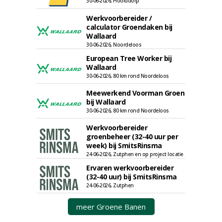
30-06-2026, Hoofddorp
Werkvoorbereider /
calculator Groendaken bij
Wallaard
30-06-2026, Noordeloos
European Tree Worker bij
Wallaard
30-06-2026, 80 km rond Noordeloos
Meewerkend Voorman Groen
bij Wallaard
30-06-2026, 80 km rond Noordeloos
Werkvoorbereider
groenbeheer (32-40 uur per
week) bij SmitsRinsma
24-06-2026, Zutphen en op project locatie
Ervaren werkvoorbereider
(32-40 uur) bij SmitsRinsma
24-06-2026, Zutphen
meer Groene Banen