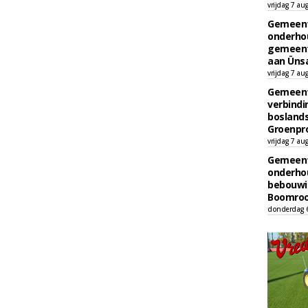
vrijdag 7 au
Gemeent
onderhou
gemeent
aan Ünsa
vrijdag 7 au
Gemeent
verbind
boslands
Groenpr
vrijdag 7 au
Gemeent
onderhou
bebouwi
Boomrooi
donderdag 