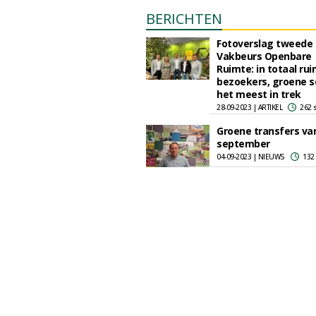
BERICHTEN
Fotoverslag tweede
Vakbeurs Openbare
Ruimte: in totaal ru
bezoekers, groene s
het meest in trek
28-09-2023 | ARTIKEL
262 
Groene transfers va
september
04-09-2023 | NIEUWS
132