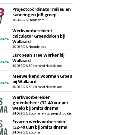
Projectcoördinator milieu en
saneringen JdB groep
30-06-2026, Hoofddorp
Werkvoorbereider /
calculator Groendaken bij
Wallaard
30-06-2026, Noordeloos
European Tree Worker bij
Wallaard
30-06-2026, 80 km rond Noordeloos
Meewerkend Voorman Groen
bij Wallaard
30-06-2026, 80 km rond Noordeloos
Werkvoorbereider
groenbeheer (32-40 uur per
week) bij SmitsRinsma
24-06-2026, Zutphen en op project locatie
Ervaren werkvoorbereider
(32-40 uur) bij SmitsRinsma
24-06-2026, Zutphen