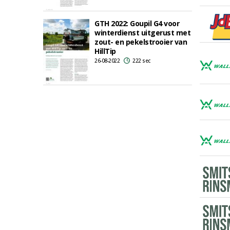
GTH 2022: Goupil G4 voor
winterdienst uitgerust met
zout- en pekelstrooier van
HillTip
26-08-2022
222 sec