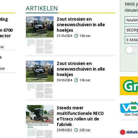
Meld j
ARTIKELEN
nieuws
 dag
Zout strooien en
sneeuwschuiven in alle
im 6700
hoekjes
ector
31-10-2024
136 sec
sec
n
Zout strooien en
sneeuwschuiven in alle
 sec
hoekjes
30-10-2024
136 sec
Steeds meer
multifunctionele RECO
eTtracs rollen uit de
fabriek
29-09-2022
203 sec