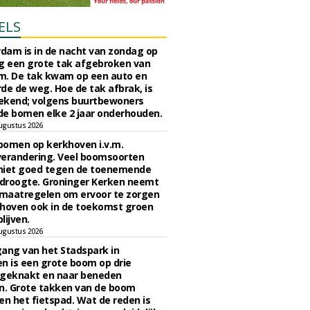
ELS
rdam is in de nacht van zondag op
 een grote tak afgebroken van
m. De tak kwam op een auto en
de de weg. Hoe de tak afbrak, is
ekend; volgens buurtbewoners
e bomen elke 2 jaar onderhouden.
ugustus 2026
bomen op kerkhoven i.v.m.
verandering. Veel boomsoorten
niet goed tegen de toenemende
 droogte. Groninger Kerken neemt
maatregelen om ervoor te zorgen
hoven ook in de toekomst groen
lijven.
ugustus 2026
ngang van het Stadspark in
n is een grote boom op drie
 geknakt en naar beneden
. Grote takken van de boom
en het fietspad. Wat de reden is