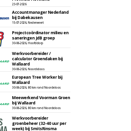
23-07-2026
Accountmanager Nederland
bij Dabekausen
15-07-2026, Nederweert
Projectcoördinator milieu en
saneringen JdB groep
30-06-2026, Hoofddorp
Werkvoorbereider /
calculator Groendaken bij
Wallaard
30-06-2026, Noordeloos
European Tree Worker bij
Wallaard
30-06-2026, 80 km rond Noordeloos
Meewerkend Voorman Groen
bij Wallaard
30-06-2026, 80 km rond Noordeloos
Werkvoorbereider
groenbeheer (32-40 uur per
week) bij SmitsRinsma