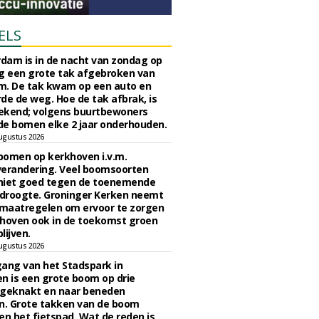
ELS
rdam is in de nacht van zondag op
 een grote tak afgebroken van
m. De tak kwam op een auto en
de de weg. Hoe de tak afbrak, is
ekend; volgens buurtbewoners
e bomen elke 2 jaar onderhouden.
ugustus 2026
bomen op kerkhoven i.v.m.
verandering. Veel boomsoorten
niet goed tegen de toenemende
 droogte. Groninger Kerken neemt
maatregelen om ervoor te zorgen
hoven ook in de toekomst groen
lijven.
ugustus 2026
ngang van het Stadspark in
n is een grote boom op drie
 geknakt en naar beneden
. Grote takken van de boom
en het fietspad. Wat de reden is