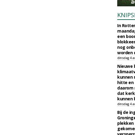
KNIPS
In Rotte
maandag
een boo
blokkeer
nog onb
worden d
dinsdag 4 a
Nieuwe 
klimaat
kunnen 
hitte en
daarom 
dat kerk
kunnen b
dinsdag 4 a
Bij de i
Groninge
plekken
gekomen
versperr