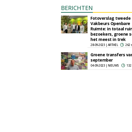
BERICHTEN
Fotoverslag tweede
Vakbeurs Openbare
Ruimte: in totaal ru
bezoekers, groene s
het meest in trek
28-09-2023 | ARTIKEL
262 
Groene transfers va
september
04-09-2023 | NIEUWS
132