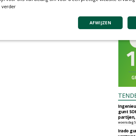
 verder
AFWIJZEN
TEND
Ingenie
gunt SOK
partijen,
woensdag 5
Irado g