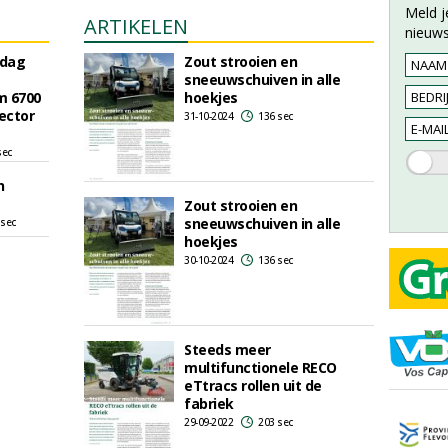
Meld j
ARTIKELEN
nieuws
 dag
Zout strooien en
sneeuwschuiven in alle
im 6700
hoekjes
ector
31-10-2024
136 sec
sec
n
Zout strooien en
sneeuwschuiven in alle
 sec
hoekjes
30-10-2024
136 sec
Steeds meer
multifunctionele RECO
eTtracs rollen uit de
fabriek
29-09-2022
203 sec