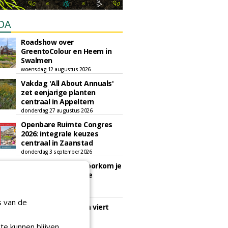
DA
Roadshow over
GreentoColour en Heem in
Swalmen
woensdag 12 augustus 2026
Vakdag 'All About Annuals'
zet eenjarige planten
centraal in Appeltern
donderdag 27 augustus 2026
Openbare Ruimte Congres
2026: integrale keuzes
centraal in Zaanstad
donderdag 3 september 2026
Lunchwebinar: zo voorkom je
dat natuurinclusieve
ambities stranden
dinsdag 8 september 2026
s van de
Rooftop Symposium viert
tien jaar duurzame
dakontwikkeling
te kunnen blijven