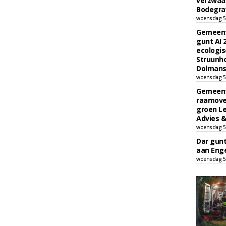
verzwaa
Bodegrav
woensdag 5
Gemeent
gunt AI
ecologis
Struunho
Dolmans 
woensdag 5
Gemeent
raamove
groen L
Advies &
woensdag 5
Dar gun
aan Enge
woensdag 5