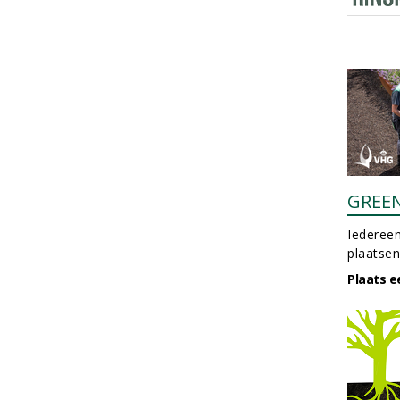
GREE
Iedereen
plaatsen
Plaats e