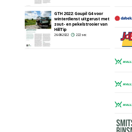
GTH 2022: Goupil G4 voor
winterdienst uitgerust met
zout- en pekelstrooier van
HillTip
26-08-2022
222 sec