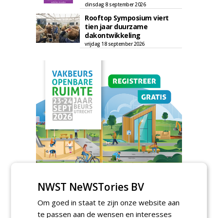
dinsdag 8 september 2026
Rooftop Symposium viert
tien jaar duurzame
dakontwikkeling
vrijdag 18 september 2026
NWST NeWSTories BV
TENDERS
Om goed in staat te zijn onze website aan
Gemeente Hoeksche Waard gunt
te passen aan de wensen en interesses
maaibestek watergangen 2026-2027 aan