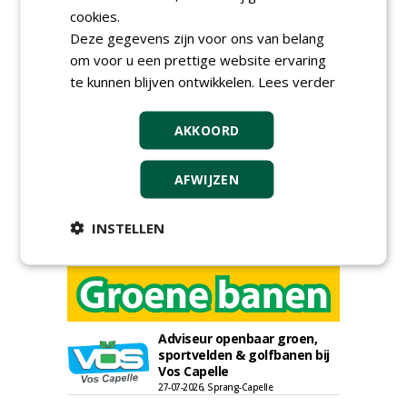
cookies.
Deze gegevens zijn voor ons van belang
Meld je aan voor onze digitale
om voor u een prettige website ervaring
nieuwsbrief.
te kunnen blijven ontwikkelen.
Lees verder
AKKOORD
AFWIJZEN
INSTELLEN
Adviseur openbaar groen,
sportvelden & golfbanen bij
Vos Capelle
27-07-2026, Sprang-Capelle