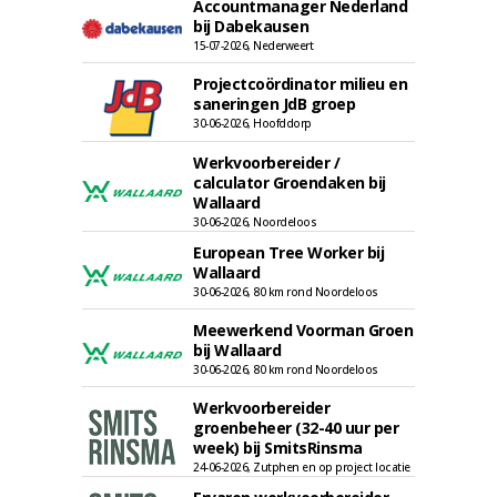
Accountmanager Nederland
bij Dabekausen
15-07-2026, Nederweert
Projectcoördinator milieu en
saneringen JdB groep
30-06-2026, Hoofddorp
Werkvoorbereider /
calculator Groendaken bij
Wallaard
30-06-2026, Noordeloos
European Tree Worker bij
Wallaard
30-06-2026, 80 km rond Noordeloos
Meewerkend Voorman Groen
bij Wallaard
30-06-2026, 80 km rond Noordeloos
Werkvoorbereider
groenbeheer (32-40 uur per
week) bij SmitsRinsma
24-06-2026, Zutphen en op project locatie